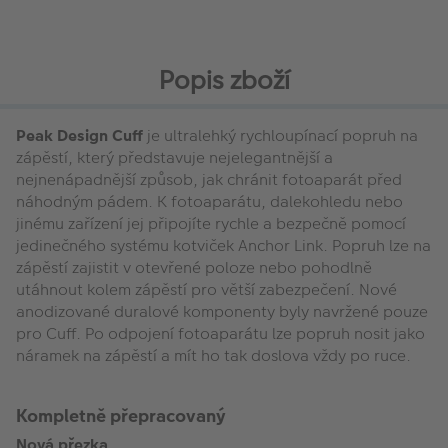
Popis zboží
Peak Design Cuff
je ultralehký rychloupínací popruh na
zápěstí, který představuje nejelegantnější a
nejnenápadnější způsob, jak chránit fotoaparát před
náhodným pádem. K fotoaparátu, dalekohledu nebo
jinému zařízení jej připojíte rychle a bezpečně pomocí
jedinečného systému kotviček Anchor Link. Popruh lze na
zápěstí zajistit v otevřené poloze nebo pohodlně
utáhnout kolem zápěstí pro větší zabezpečení. Nové
anodizované duralové komponenty byly navržené pouze
pro Cuff. Po odpojení fotoaparátu lze popruh nosit jako
náramek na zápěstí a mít ho tak doslova vždy po ruce.
Kompletně přepracovaný
Nová přezka