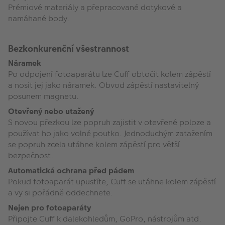
Prémiové materiály a přepracované dotykové a
namáhané body.
Bezkonkurenční všestrannost
Náramek
Po odpojení fotoaparátu lze Cuff obtočit kolem zápěstí
a nosit jej jako náramek. Obvod zápěstí nastavitelný
posunem magnetu.
Otevřený nebo utažený
S novou přezkou lze popruh zajistit v otevřené poloze a
používat ho jako volné poutko. Jednoduchým zatažením
se popruh zcela utáhne kolem zápěstí pro větší
bezpečnost.
Automatická ochrana před pádem
Pokud fotoaparát upustíte, Cuff se utáhne kolem zápěstí
a vy si pořádně oddechnete.
Nejen pro fotoaparáty
Připojte Cuff k dalekohledům, GoPro, nástrojům atd.