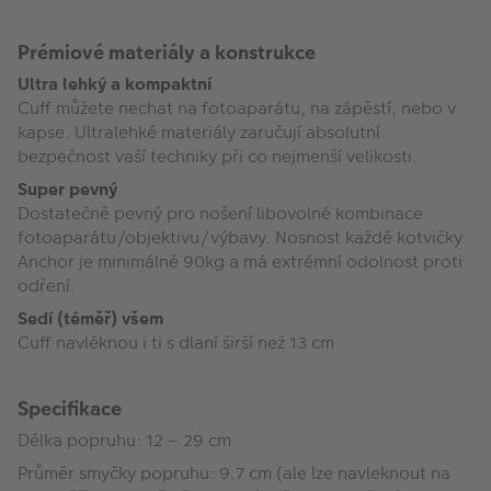
Prémiové materiály a konstrukce
Ultra lehký a kompaktní
Cuff můžete nechat na fotoaparátu, na zápěstí, nebo v
kapse. Ultralehké materiály zaručují absolutní
bezpečnost vaší techniky při co nejmenší velikosti.
Super pevný
Dostatečně pevný pro nošení libovolné kombinace
fotoaparátu/objektivu/výbavy. Nosnost každé kotvičky
Anchor je minimálně 90kg a má extrémní odolnost proti
odření.
Sedí (téměř) všem
Cuff navléknou i ti s dlaní širší než 13 cm
Specifikace
Délka popruhu: 12 – 29 cm
Průměr smyčky popruhu: 9.7 cm (ale lze navleknout na