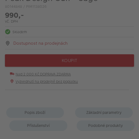
VÝPRODEJ
80144848 / PIM1138026
990,-
FOTO BAZAR
vč. DPH
Akce a slevy
Skladem
Fotoprodukty
Dostupnost na prodejnách
KOUPIT
Nad 2 000 Kč DOPRAVA ZDARMA
Vyzvednutí na prodejně bez poplatku
Popis zboží
Základní parametry
Příslušenství
Podobné produkty