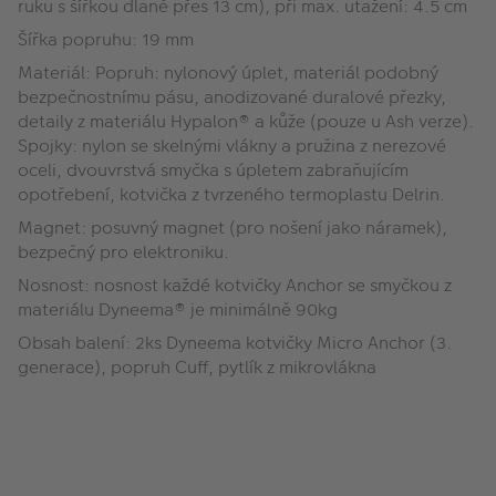
ruku s šířkou dlaně přes 13 cm), při max. utažení: 4.5 cm
Šířka popruhu: 19 mm
Materiál: Popruh: nylonový úplet, materiál podobný
bezpečnostnímu pásu, anodizované duralové přezky,
detaily z materiálu Hypalon® a kůže (pouze u Ash verze).
Spojky: nylon se skelnými vlákny a pružina z nerezové
oceli, dvouvrstvá smyčka s úpletem zabraňujícím
opotřebení, kotvička z tvrzeného termoplastu Delrin.
Magnet: posuvný magnet (pro nošení jako náramek),
bezpečný pro elektroniku.
Nosnost: nosnost každé kotvičky Anchor se smyčkou z
materiálu Dyneema® je minimálně 90kg
Obsah balení: 2ks Dyneema kotvičky Micro Anchor (3.
generace), popruh Cuff, pytlík z mikrovlákna