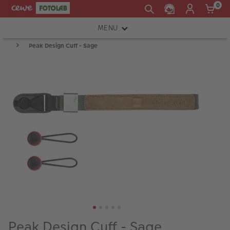
0
MENU
Peak Design Cuff - Sage
FOTOAPARÁTY
OBJEKTIVY
ATELIÉR
INSTAX™
TISKÁRNY A SKENERY
FOTOBRAŠNY
PŘÍSLUŠENSTVÍ
RÁMEČKY
FOTOALBA
Peak Design Cuff - Sage