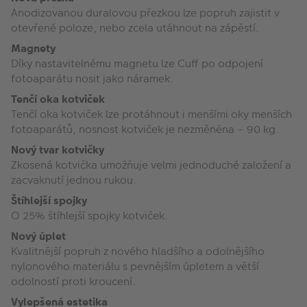
Anodizovanou duralovou přezkou lze popruh zajistit v
otevřené poloze, nebo zcela utáhnout na zápěstí.
Magnety
Díky nastavitelnému magnetu lze Cuff po odpojení
fotoaparátu nosit jako náramek.
Tenčí oka kotviček
Tenčí oka kotviček lze protáhnout i menšími oky menších
fotoaparátů, nosnost kotviček je nezměněna – 90 kg.
Nový tvar kotvičky
Zkosená kotvička umožňuje velmi jednoduché založení a
zacvaknutí jednou rukou.
Štíhlejší spojky
O 25% štíhlejší spojky kotviček.
Nový úplet
Kvalitnější popruh z nového hladšího a odolnějšího
nylonového materiálu s pevnějším úpletem a větší
odolností proti kroucení.
Vylepšená estetika