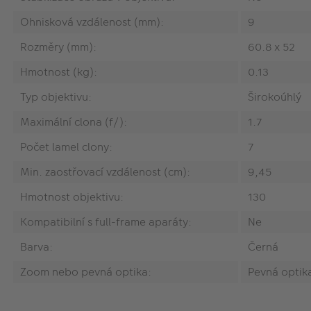
Ohnisková vzdálenost (mm):
9
Rozměry (mm):
60.8 x 52
Hmotnost (kg):
0.13
Typ objektivu:
Širokoúhlý
Maximální clona (f/):
1.7
Počet lamel clony:
7
Min. zaostřovací vzdálenost (cm):
9,45
Hmotnost objektivu:
130
Kompatibilní s full-frame aparáty:
Ne
Barva:
Černá
Zoom nebo pevná optika:
Pevná optik