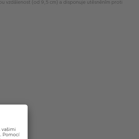
ou vzdálenost (od 9,5 cm) a disponuje utěsněním proti