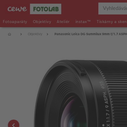
Fotoaparáty
Objektivy
Ateliér
instax™
Tiskárny a sken
Objektivy
Panasonic Leica DG Summilux 9mm f/1.7 ASP