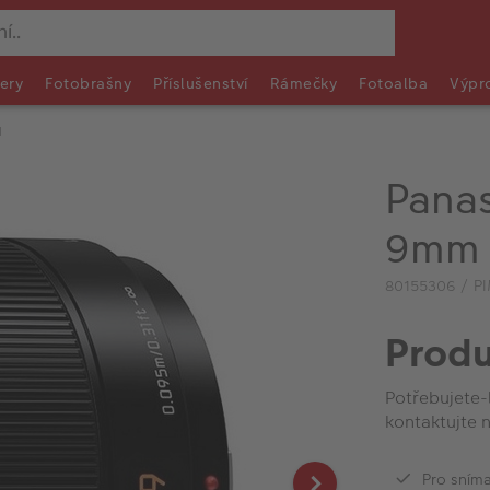
ery
Fotobrašny
Příslušenství
Rámečky
Fotoalba
Výpr
H
Pana
9mm 
80155306 / P
Produ
Potřebujete-
kontaktujte n
Pro sníma