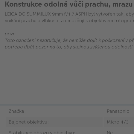
Konstrukce odolná vůči prachu, mrazu a
LEICA DG SUMMILUX 9mm f/1.7 ASPH byl vytvořen tak, abyste 
vnikání prachu a vlhkosti, a umožňují s objektivem fotografo
pozn.:
Toto označení nezaručuje, že nemůže dojít k poškození v p
potřeba dbát pozor na to, aby stejnou zvýšenou odolností 
Značka:
Panasonic
Bajonet objektivu:
Micro 4/3
Stabilizace obrazu v objektivu:
Ne