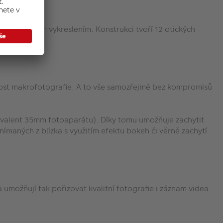
sným a ostrým vykreslením. Konstrukci tvoří
12 otických
ožnost makrofotografie. A to vše samozřejmě bez kompromisů
vivalent 35mm fotoaparátu). Díky tomu umožňuje zachytit
ímaných z blízka s využitím efektu bokeh či věrně zachytí
 umožňují tak pořizovat kvalitní fotografie i záznam videa