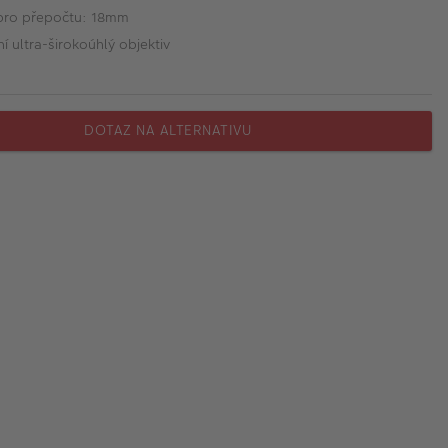
pro přepočtu: 18mm
 ultra-širokoúhlý objektiv
DOTAZ NA ALTERNATIVU