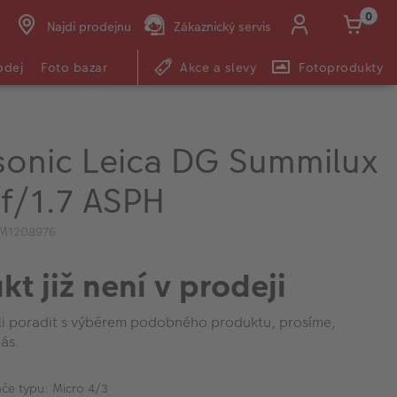
0
Najdi prodejnu
Zákaznický servis
odej
Foto bazar
Akce a slevy
Fotoprodukty
sonic Leica DG Summilux
f/1.7 ASPH
IM1208976
kt již není v prodeji
li poradit s výběrem podobného produktu, prosíme,
ás.
če typu: Micro 4/3