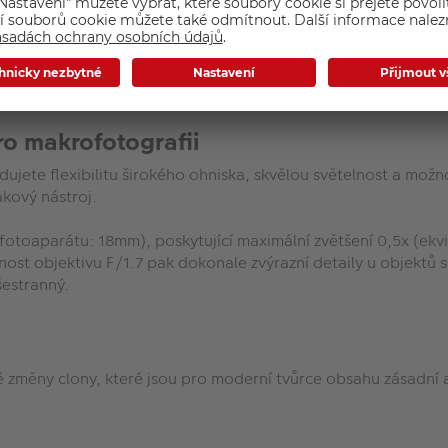
užívat dokonalou čistotu obrazu v celé ploše fotografií s pře
pro makrofotografii
adujete flexibilitu širokého ohniska, skvělou světelnost a m
kový nástroj.
 fotoaparátu: 18mm), poskytující maximální zvětšení 0,5x (ek
st objektivu F/1.7 pak dokonale zvýrazní detaily u objektů sn
šestranný.
é změny clony, které jsou pro moderní tvůrce obsahu zásadní a