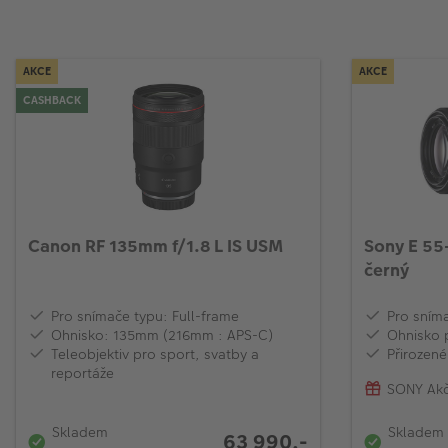
AKCE
AKCE
CASHBACK
Canon RF 135mm f/1.8 L IS USM
Sony E 55
černý
Pro snímače typu: Full-frame
Pro sním
Ohnisko: 135mm (216mm : APS-C)
Ohnisko 
Teleobjektiv pro sport, svatby a
Přirozené
reportáže
SONY Akč
Skladem
Skladem
63 990,-