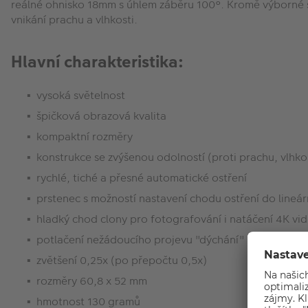
reálné ohnisko 18mm s úhlem záběru 100°. Kromě výborné sv
vnikání prachu a vlhkosti.
Hlavní charakteristika:
vysoká světelnost
špičková obrazová kvalita
kompaktní rozměry
konstrukce se zvýšenou odolností (proti prachu, vlhko
rychlé, tiché a přesné automatické ostření
prstenec s možností nastavení chodu ostření do lineár
hladký chod clony pro fotografování i natáčení 4K vi
potlačení nežádoucího projevu "dýchání" při záznamu
zvětšení 0,25x (po přepočtu 0,5x)
rozměry 60,8 x 52 mm
hmotnost 130 gramů