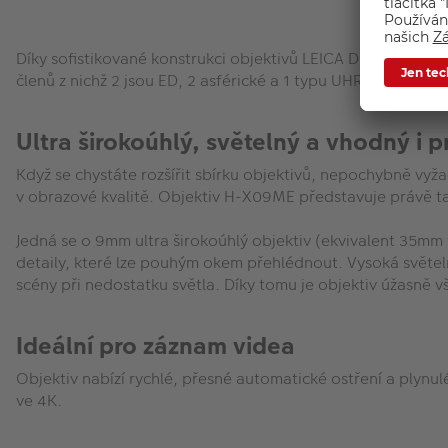
Díky sofistikované konstrukci objektivů LEICA DG si budete 
členů z nichž 2 jsou ED, 2 asférické a 1 typu UHR.
Ultra širokoúhlý, světelný a vhodný i 
Když se chystáte rozšířit sbírku objektivů, nepochybně vyž
v obrazové kvalitě. Objektiv H-X09ME představuje právě ta
Jedná se o 9mm ultra širokoúhlý objektiv (ekvivalent 35mm
detaily, které lze pouhým okem přehlédnout. Vysoká světelno
scény při nedostatku světla. Díky tomu je objektiv úžasně v
Ideální pro záznam videa
Objektiv nabízí rychlé, přesné automatické ostření a plynul
ve 4K.