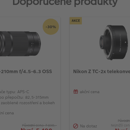
Doporučené produkty
AKCE
-30%
-210mm f/4.5-6.3 OSS
Nikon Z TC-2x telekonv
ače typu: APS-C
akční cena
po přepočtu: 82,5-315mm
 zaoblené rozostření a bokeh
ní cena
Původní
Nejnižší ce
Na dotaz
Původní cena 7 890,-