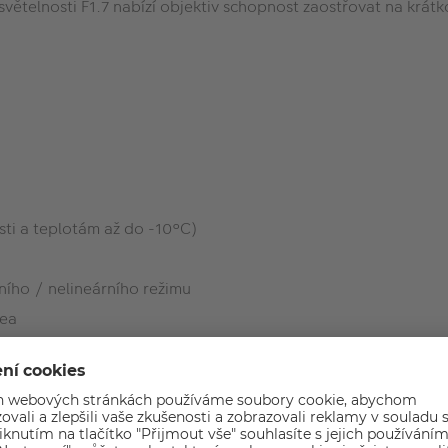
ětelnosti F1.7 nabízí objektiv schopnost zaostřovat na krátk
sti a teplotám až do -10°C)
ního / nelineárního režimu
dea
 videa