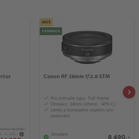
AKCE
CASHBACK
ertor
Canon RF 28mm f/2.8 STM
Pro snímače typu: Full-frame
Ohnisko: 28mm (45mm : APS-C)
Lehký a kompaktní objektiv pro
cestování
 cena 16 990,-
Skladem
na 15 390,-
8 490,-