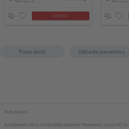
Méně než 3 ks
Méně než 3 
KOUPIT
Popis zboží
Základní parametry
Bulk balení
Kompaktní ultra-širokoúhlý objektiv Panasonic Leica DG S