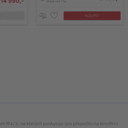
 14 990,-
Méně než 3 ks
IT
KOUPIT
em M4/3, na kterých poskytuje (po přepočtu na kinofilm)