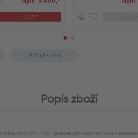
Nyní 5 490,-
Nyní
ks
KOUPIT
KOUP
Příslušenství
Popis zboží
ummilux 9mm f/1.7 ASPH je určen pro bezzrcadlovky s bajonet