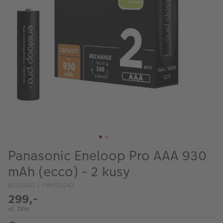
VÝPRODEJ
FOTO BAZAR
Akce a slevy
Fotoprodukty
Panasonic Eneloop Pro AAA 930
mAh (ecco) - 2 kusy
80153822 / PIM1193243
299,-
vč. DPH