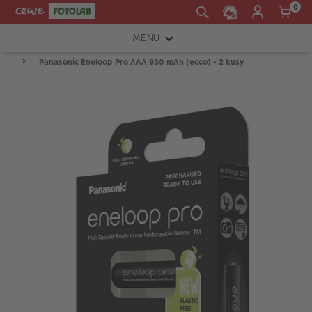
0
MENU
Panasonic Eneloop Pro AAA 930 mAh (ecco) - 2 kusy
FOTOAPARÁTY
OBJEKTIVY
ATELIÉR
INSTAX™
TISKÁRNY A SKENERY
FOTOBRAŠNY
PŘÍSLUŠENSTVÍ
RÁMEČKY
FOTOALBA