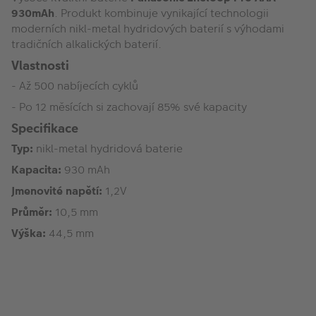
930mAh
. Produkt kombinuje vynikající technologii
moderních nikl-metal hydridových baterií s výhodami
tradičních alkalických baterií.
Vlastnosti
- Až 500 nabíjecích cyklů
- Po 12 měsících si zachovají 85% své kapacity
Specifikace
Typ:
nikl-metal hydridová baterie
Kapacita:
930 mAh
Jmenovité napětí:
1,2V
Průměr:
10,5 mm
Výška:
44,5 mm