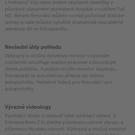
s frekvencí 30p nebo změnit obyčejné okamžiky v
působivé záznamem zpomalené stopáže v rozlišení Full
HD. Během filmování můžete rovněž pořizovat statické
snímky a také můžete vytvářet dramatické časosběrné
sekvence 4K ve fotoaparátu.
Nevšední úhly pohledu
Výklopný a otočný dotykový monitor s vysokým
rozlišením umožňuje snadno pracovat s libovolným
úhlem pohledu. A pokud otočíte monitor dopředu,
fotoaparát se automaticky přepne do režimu
autoportrétu. Perfektní řešení pro filmování i pro
autoportréty.
Výrazné videology
Vynikající obsah si zaslouží také vynikající vzhled. S
fotoaparátem Z fc získáte působivou ostrost obrazu a
příjemnou hloubku ostrosti. Výklopný a otočný monitor