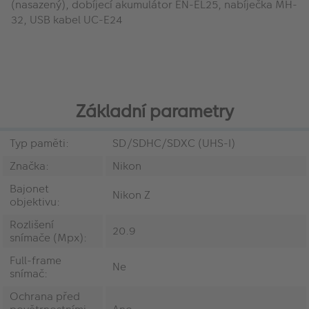
(nasazený), dobíjecí akumulátor EN-EL25, nabíječka MH-
32, USB kabel UC-E24
Základní parametry
Typ paměti:
SD/SDHC/SDXC (UHS-I)
Značka:
Nikon
Bajonet
Nikon Z
objektivu:
Rozlišení
20.9
snímače (Mpx):
Full-frame
Ne
snímač:
Ochrana před