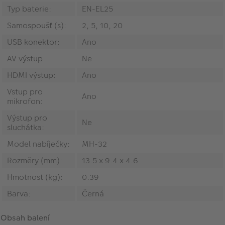
Typ baterie:
EN-EL25
Samospoušť (s):
2, 5, 10, 20
USB konektor:
Ano
AV výstup:
Ne
HDMI výstup:
Ano
Vstup pro
Ano
mikrofon:
Výstup pro
Ne
sluchátka:
Model nabíječky:
MH-32
Rozměry (mm):
13.5 x 9.4 x 4.6
Hmotnost (kg):
0.39
Barva:
Černá
Obsah balení