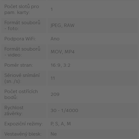
Počet slotů pro
1
pam. karty:
Formát souborů
JPEG, RAW
- foto:
Podpora WiFi:
Ano
Formát souborů
MOV, MP4
- video:
Poměr stran:
16:9, 3:2
Sériové snímání
11
(sn./s):
Počet ostřících
209
bodů:
Rychlost
30 - 1/4000
závěrky:
Expoziční režimy:
P, S, A, M
Vestavěný blesk:
Ne