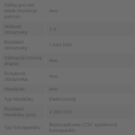
Sáňky pro ext.
blesk (hotshoe
Ano
patice):
Velikost
3.0
obrazovky:
Rozlišení
1 040 000
obrazovky:
Výklopný/otočný
Ano
displej:
Dotyková
Ano
obrazovka:
Hledáček:
Ano
Typ hledáčku:
Elektronický
Rozlišení
2 360 000
hledáčku (pix):
Bezzrcadlovka (CSC systémový
Typ fotoaparátu:
fotoaparát)