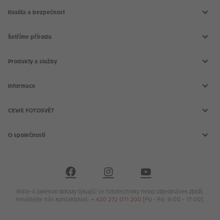
Kvalita a bezpečnost
Šetříme přírodu
Produkty a služby
Aktuální akce
Slovník fotografických pojmů
Informace
Prodejny CEWE
Fotografické soutěže
Kontakt
Doprava a platba
CEWE FOTOSVĚT
Všeobecné obchodní podmínky
Reklamace a odstoupení od smlouvy
CEWE FOTOKNIHA
Nákup na splátky
CEWE fotokalendáře
O společnosti
PROHLÁŠENÍ O PŘÍSTUPNOSTI
CEWE fotoobrazy
CEWE foto ihned
O CEWE Color a.s.
Vyvolání fotek
Kariéra v CEWE
Fotodárky
CEWE a udržitelnost
Průkazové foto
Podporujeme a pomáháme
Kryty na mobil
Nastavení cookies
Foto na plátno
Ochrana osobních údajů
Máte-li jakékoli dotazy týkající se fototechniky nebo objednávek zboží,
Inspirace
Ochrana osobních údajů - marketingové akce
neváhejte nás kontaktovat:
+ 420 272 071 200
[Po - Pá: 9:00 - 17:00].
Compliance
Loga ke stažení
Novinky emailem