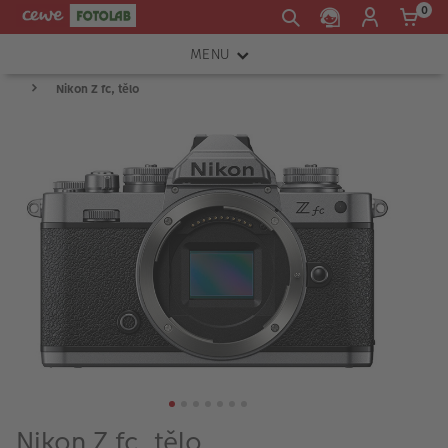
0
MENU
Nikon Z fc, tělo
FOTOAPARÁTY
OBJEKTIVY
ATELIÉR
INSTAX™
TISKÁRNY A SKENERY
FOTOBRAŠNY
PŘÍSLUŠENSTVÍ
RÁMEČKY
FOTOALBA
Nikon Z fc, tělo