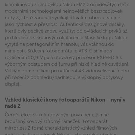
kinofilmovou zrcadlovkou Nikon FM2 z osmdesátých let s
moderními technologiemi nejnovějších bezzrcadlovek
řady Z, které zaručují vynikající kvalitu obrazu, stejně
jako rychlost a přesnost. Autentické designové detaily,
které byly pečlivě znovu využity: od ovládacích prvků až
po hledáček s kruhovým okulárem a klasické logo Nikon
vyryté na pentagonálním hranolu, vás vtáhnou do
minulosti. Srdcem fotoaparátu je APS-C snímač s
rozlišením 20,9 Mpx a obrazový procesor EXPEED 6 s
výborným odstupem od šumu při nízké hladině osvětlení.
Velkým pomocníkem při natáčení 4K videosekvencí nebo
při focení z podhledu/nadhledu je výklopný dotykový
displej.
Vzhled klasické ikony fotoaparátů Nikon – nyní v
řadě Z
Černé tělo se strukturovaným povrchem. Jemně
broušený kovový stříbrný rámeček. Fotoaparát
mirrorless Z fc má charakteristický vzhled filmových
jednookých zrcadlovek Nikon – stejně jako objektiv