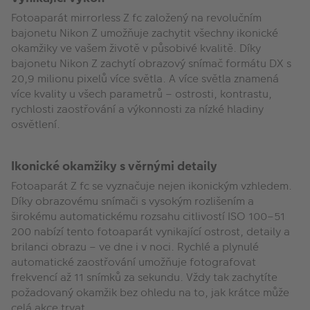
Fotoaparát mirrorless Z fc založený na revolučním
bajonetu Nikon Z umožňuje zachytit všechny ikonické
okamžiky ve vašem životě v působivé kvalitě. Díky
bajonetu Nikon Z zachytí obrazový snímač formátu DX s
20,9 milionu pixelů více světla. A více světla znamená
více kvality u všech parametrů – ostrosti, kontrastu,
rychlosti zaostřování a výkonnosti za nízké hladiny
osvětlení.
Ikonické okamžiky s věrnými detaily
Fotoaparát Z fc se vyznačuje nejen ikonickým vzhledem.
Díky obrazovému snímači s vysokým rozlišením a
širokému automatickému rozsahu citlivostí ISO 100–51
200 nabízí tento fotoaparát vynikající ostrost, detaily a
brilanci obrazu – ve dne i v noci. Rychlé a plynulé
automatické zaostřování umožňuje fotografovat
frekvencí až 11 snímků za sekundu. Vždy tak zachytíte
požadovaný okamžik bez ohledu na to, jak krátce může
celá akce trvat.