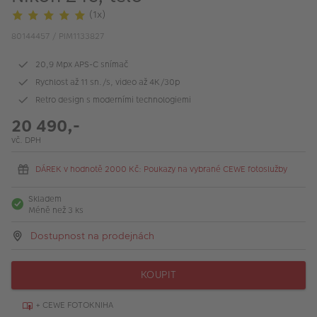
VÝPRODEJ
(1x)
FOTO BAZAR
80144457 / PIM1133827
20,9 Mpx APS-C snímač
Akce a slevy
Rychlost až 11 sn./s, video až 4K/30p
Fotoprodukty
Retro design s moderními technologiemi
20 490,-
vč. DPH
DÁREK v hodnotě 2000 Kč: Poukazy na vybrané CEWE fotoslužby
Skladem
Méně než 3 ks
Dostupnost na prodejnách
KOUPIT
+ CEWE FOTOKNIHA