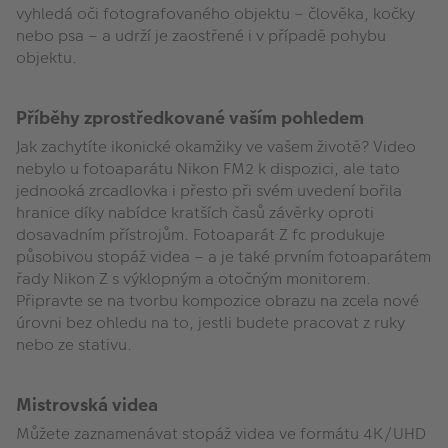
vyhledá oči fotografovaného objektu – člověka, kočky
nebo psa – a udrží je zaostřené i v případě pohybu
objektu.
Příběhy zprostředkované vaším pohledem
Jak zachytíte ikonické okamžiky ve vašem životě? Video
nebylo u fotoaparátu Nikon FM2 k dispozici, ale tato
jednooká zrcadlovka i přesto při svém uvedení bořila
hranice díky nabídce kratších časů závěrky oproti
dosavadním přístrojům. Fotoaparát Z fc produkuje
působivou stopáž videa – a je také prvním fotoaparátem
řady Nikon Z s výklopným a otočným monitorem.
Připravte se na tvorbu kompozice obrazu na zcela nové
úrovni bez ohledu na to, jestli budete pracovat z ruky
nebo ze stativu.
Mistrovská videa
Můžete zaznamenávat stopáž videa ve formátu 4K/UHD