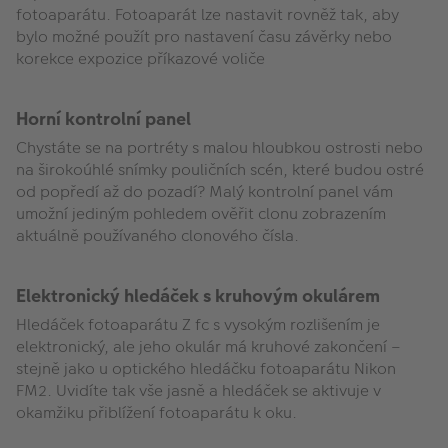
fotoaparátu. Fotoaparát lze nastavit rovněž tak, aby
bylo možné použít pro nastavení času závěrky nebo
korekce expozice příkazové voliče
Horní kontrolní panel
Chystáte se na portréty s malou hloubkou ostrosti nebo
na širokoúhlé snímky pouličních scén, které budou ostré
od popředí až do pozadí? Malý kontrolní panel vám
umožní jediným pohledem ověřit clonu zobrazením
aktuálně používaného clonového čísla.
Elektronický hledáček s kruhovým okulárem
Hledáček fotoaparátu Z fc s vysokým rozlišením je
elektronický, ale jeho okulár má kruhové zakončení –
stejně jako u optického hledáčku fotoaparátu Nikon
FM2. Uvidíte tak vše jasně a hledáček se aktivuje v
okamžiku přiblížení fotoaparátu k oku.