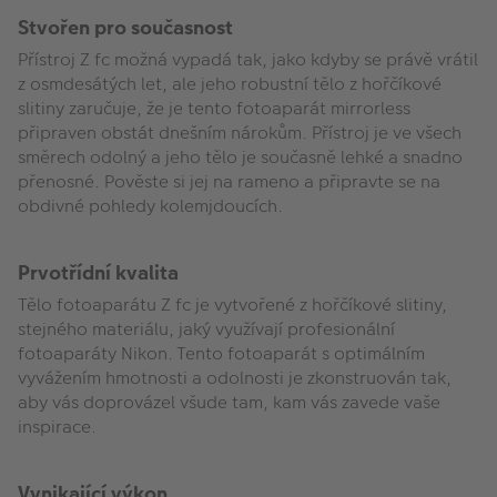
Stvořen pro současnost
Přístroj Z fc možná vypadá tak, jako kdyby se právě vrátil
z osmdesátých let, ale jeho robustní tělo z hořčíkové
slitiny zaručuje, že je tento fotoaparát mirrorless
připraven obstát dnešním nárokům. Přístroj je ve všech
směrech odolný a jeho tělo je současně lehké a snadno
přenosné. Pověste si jej na rameno a připravte se na
obdivné pohledy kolemjdoucích.
Prvotřídní kvalita
Tělo fotoaparátu Z fc je vytvořené z hořčíkové slitiny,
stejného materiálu, jaký využívají profesionální
fotoaparáty Nikon. Tento fotoaparát s optimálním
vyvážením hmotnosti a odolnosti je zkonstruován tak,
aby vás doprovázel všude tam, kam vás zavede vaše
inspirace.
Vynikající výkon