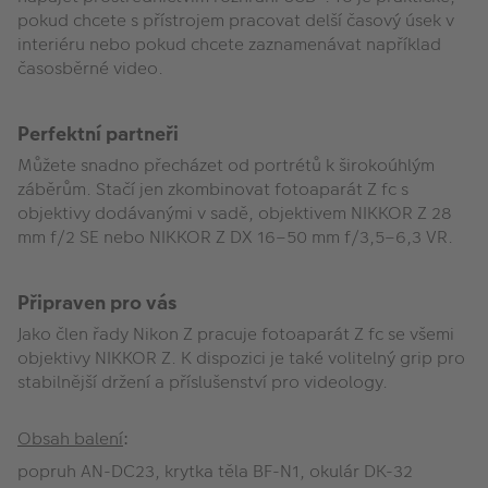
pokud chcete s přístrojem pracovat delší časový úsek v
interiéru nebo pokud chcete zaznamenávat například
časosběrné video.
Perfektní partneři
Můžete snadno přecházet od portrétů k širokoúhlým
záběrům. Stačí jen zkombinovat fotoaparát Z fc s
objektivy dodávanými v sadě, objektivem NIKKOR Z 28
mm f/2 SE nebo NIKKOR Z DX 16–50 mm f/3,5–6,3 VR.
Připraven pro vás
Jako člen řady Nikon Z pracuje fotoaparát Z fc se všemi
objektivy NIKKOR Z. K dispozici je také volitelný grip pro
stabilnější držení a příslušenství pro videology.
Obsah balení
:
popruh AN-DC23, krytka těla BF-N1, okulár DK-32