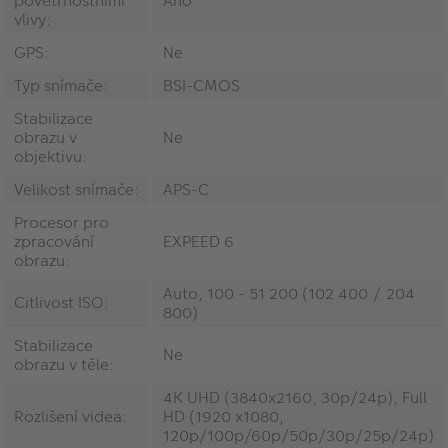
povětrnostními
Ano
vlivy:
GPS:
Ne
Typ snímače:
BSI-CMOS
Stabilizace
obrazu v
Ne
objektivu:
Velikost snímače:
APS-C
Procesor pro
zpracování
EXPEED 6
obrazu:
Auto, 100 - 51 200 (102 400 / 204
Citlivost ISO:
800)
Stabilizace
Ne
obrazu v těle:
4K UHD (3840x2160, 30p/24p), Full
Rozlišení videa:
HD (1920 x1080,
120p/100p/60p/50p/30p/25p/24p)