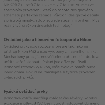
NIKKOR Z (u setů Z fc + 28 mm / Z fc + 16-50 mm) ve
speciálním provedení, který do tohoto designového
schématu perfektně zapadá. Původní designové detaily
z přístrojů minulých dob jsou zde stěžejním prvkem. Plus
reálný tvůrčí výkon dnešních technologií.
Ovládání jako u filmového fotoaparátu Nikon
Ovládací prvky jsou rozloženy přesně tak, jako na
přístroji Nikon FM2 a jsou vyrobeny z masivního hliníku.
Mechanismy pracují s neuvěřitelnou přesností – doslova
ucítíte každé klapnutí. Pokud jste dříve používali
jednooké zrcadlovky Nikon, vaše svalová paměť bude
ihned doma. Pokud ne, zamilujete si fyzické provedení
ovládacích prvků.
Fyzické ovládací prvky
Jednotlivé voliče umožňují ovládat čas závěrky, korekci
expozice a citlivost ISO bez nutnosti vstupovat do menu