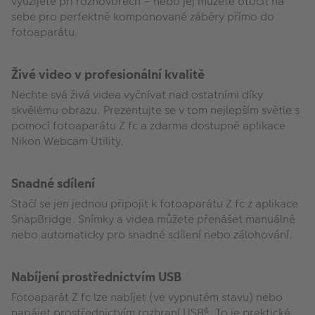
využijete při rozhovorech – nebo jej můžete otočit na
sebe pro perfektně komponované záběry přímo do
fotoaparátu.
Živé video v profesionální kvalitě
Nechte svá živá videa vyčnívat nad ostatními díky
skvělému obrazu. Prezentujte se v tom nejlepším světle s
pomocí fotoaparátu Z fc a zdarma dostupné aplikace
Nikon Webcam Utility.
Snadné sdílení
Stačí se jen jednou připojit k fotoaparátu Z fc z aplikace
SnapBridge. Snímky a videa můžete přenášet manuálně
nebo automaticky pro snadné sdílení nebo zálohování.
Nabíjení prostřednictvím USB
Fotoaparát Z fc lze nabíjet (ve vypnutém stavu) nebo
napájet prostřednictvím rozhraní USB⁶. To je praktické,