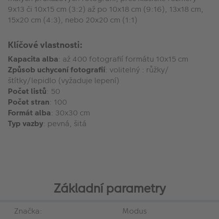
9x13 či 10x15 cm (3:2) až po 10x18 cm (9:16), 13x18 cm,
15x20 cm (4:3), nebo 20x20 cm (1:1)
Klíčové vlastnosti:
Kapacita alba
: až 400 fotografií formátu 10x15 cm
Způsob uchycení fotografií
: volitelný : růžky/
štítky/lepidlo (vyžaduje lepení)
Počet listů
: 50
Počet stran
: 100
Formát alba
: 30x30 cm
Typ vazby
: pevná, šitá
Základní parametry
Značka:
Modus