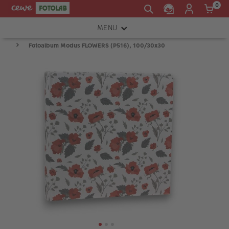
0
MENU
Fotoalbum Modus FLOWERS (P516), 100/30x30
FOTOAPARÁTY
OBJEKTIVY
ATELIÉR
INSTAX™
TISKÁRNY A SKENERY
FOTOBRAŠNY
PŘÍSLUŠENSTVÍ
RÁMEČKY
FOTOALBA