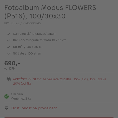
VÝPRODEJ
Fotoalbum Modus FLOWERS
FOTO BAZAR
(P516), 100/30x30
80160028 / PIM5010845
Akce a slevy
Samolepicí/nalepovací album
Fotoprodukty
Pro 400 fotografií formátu 10 x 15 cm
Rozměry: 30 x 30 cm
50 listů / 100 stran
690,-
vč. DPH
MNOŽSTEVNÍ SLEVY na veškerá fotoalba: 10% (2ks), 15% (3ks) a
20% (od 4ks)
Skladem
Méně než 3 ks
Dostupnost na prodejnách