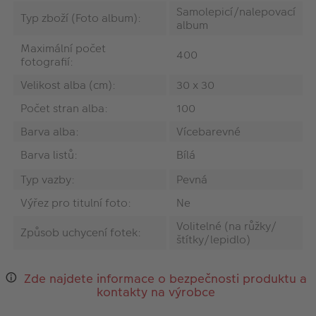
Samolepicí/nalepovací
Typ zboží (Foto album):
album
Maximální počet
400
fotografií:
Velikost alba (cm):
30 x 30
Počet stran alba:
100
Barva alba:
Vícebarevné
Barva listů:
Bílá
Typ vazby:
Pevná
Výřez pro titulní foto:
Ne
Volitelné (na růžky/
Způsob uchycení fotek:
štítky/lepidlo)
Zde najdete informace o bezpečnosti produktu a
kontakty na výrobce