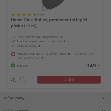
(1x)
Hama Glue-Roller, permanentní lepící
páska (12 m)
Určeno pro lepení fotografií do alb
Snadné použití, možnost měnit náplně
Délka pásky 12 m
MNOŽSTEVNÍ SLEVY na veškerá fotoalba: 10% (2ks), 15%
(3ks) a 20% (od 4ks)
149,-
Skladem
KOUPIT
Způsob platby
Způsob doručení