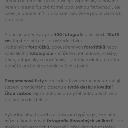
kterým budete mít ty nejkrásnější vzpomínky uchované
nejen v krásné fyzické formě pod jednou "střechou", ale
navíc je budete mít i dokonale rozvržené podle vlastních
představ.
Album je určené až pro
400 fotografií
o velikosti
10x15
cm
, lepit do něj ale - prostřednictvím
volitelných
fotorůžků
, oboustranných
fotoštítků
nebo
speciálního
fotolepidla
- můžete i pohlednice, kresby,
texty, vstupenky či poznámky... zkrátka cokoliv, co vám
pomůže udržet si vzpomínky živé a jasné.
Pergamenové listy
mezi jednotlivými stranami zabraňují
slepení protilehlého obsahu a
tvrdé desky s kvalitní
šitou vazbou
zajistí dokonalou a přehlednou archivaci
po mnoho desítek let.
Výhodou alba (oproti zasouvacím typům) je, že v něm
můžete kombinovat
fotografie libovolných velikostí
- od
malých průkazových fotografií, přes klasické rozměry