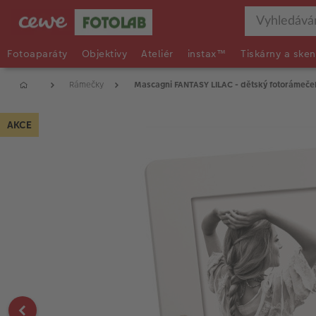
Fotoaparáty
Objektivy
Ateliér
instax™
Tiskárny a sken
Rámečky
Mascagni FANTASY LILAC - dětský fotorámeče
AKCE