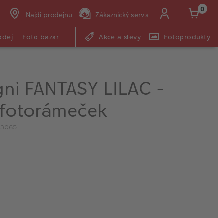
0
Najdi prodejnu
Zákaznický servis
odej
Foto bazar
Akce a slevy
Fotoprodukty
ni FANTASY LILAC -
 fotorámeček
03065