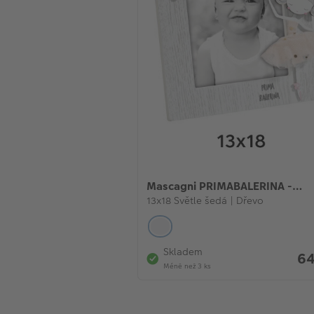
Mascagni PRIMABALERINA -
dětský fotorámeček
13x18 Světle šedá | Dřevo
Skladem
64
Méně než 3 ks