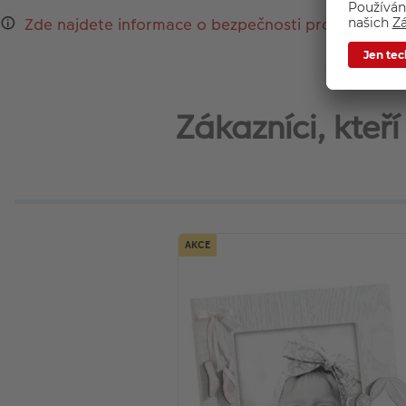
Zde najdete informace o bezpečnosti produktu a k
Zákazníci, kteř
AKCE