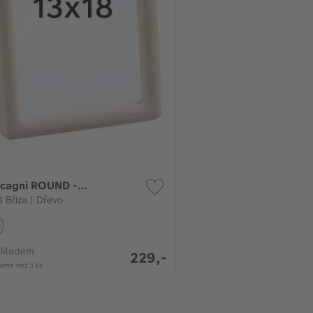
cagni ROUND -
orámeček
8 Bříza | Dřevo
Skladem
229,-
éně než 3 ks