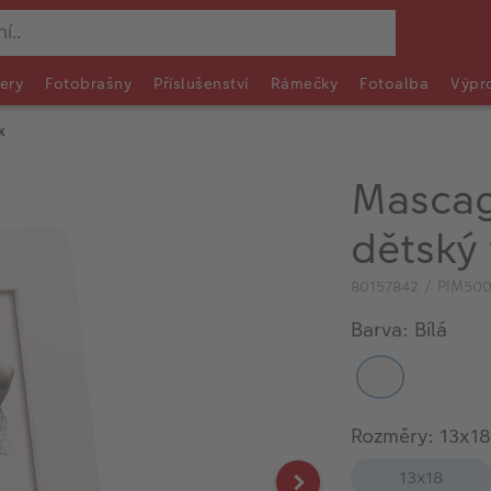
ery
Fotobrašny
Příslušenství
Rámečky
Fotoalba
Výpr
k
Mascag
dětský
80157842 / PIM50
Barva: Bílá
Rozměry: 13x18
13x18