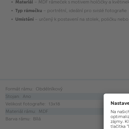
Materiál
– MDF rámeček s motivem holčičky a květine
Typ rámečku
– portrétní, ideální pro svislé fotografie
Umístění
– určený k postavení na stolek, poličku ne
Formát rámu: Obdélníkový
Stojan: Ano
Velikost fotografie: 13x18
Materiál rámu: MDF
Barva rámu: Bílá