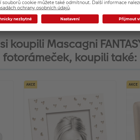
ontakty na výrobce
í si koupili Mascagni FANTAS
fotorámeček, koupili také:
AKCE
AKCE