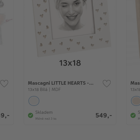
Mascagni LITTLE HEARTS -
Mas
fotorámeček
13x18 Bílá | MDF
fot
13x1
Skladem
9,-
549,-
Méně než 3 ks
M