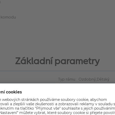
k
bo komodu
Základní parametry
Typ rámu: Ozdobný,Dětský
Pasparta: Ne
Značka: Tradag
Typ skla rámu: Sklo
Velikost fotografie s pasparto