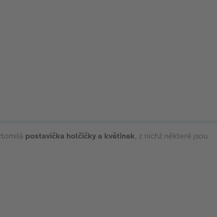
oztomilá
postavička holčičky a květinek
, z nichž některé jsou