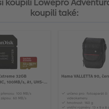
 si koupili Lowepro Adventura
koupili také:
Extreme 32GB
Hama VALLETTA 90, čer
C, 100MB/s, A1, UHS-I,
aptér
t přenosu: 100 MB/s
určeno pro: fotoaparát či
t zápisu: 60 MB/s
videokameru
hmotnost: 160 g
vnitřní rozměry: 13 x 9 x 8