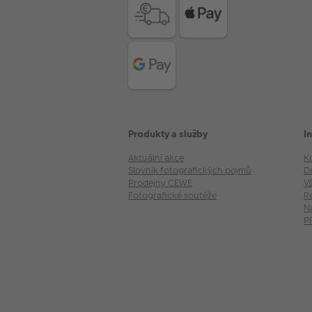
Produkty a služby
I
Aktuální akce
K
Slovník fotografických pojmů
D
Prodejny CEWE
V
Fotografické soutěže
R
N
P