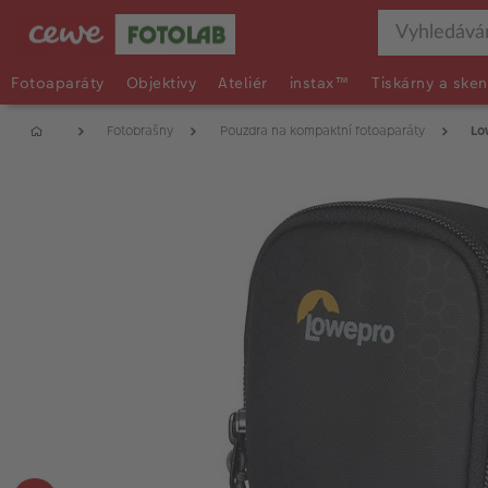
Fotoaparáty
Objektivy
Ateliér
instax™
Tiskárny a sken
Fotobrašny
Pouzdra na kompaktní fotoaparáty
Lo