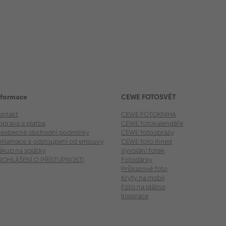
nformace
CEWE FOTOSVĚT
ontakt
CEWE FOTOKNIHA
oprava a platba
CEWE fotokalendáře
šeobecné obchodní podmínky
CEWE fotoobrazy
eklamace a odstoupení od smlouvy
CEWE foto ihned
ákup na splátky
Vyvolání fotek
ROHLÁŠENÍ O PŘÍSTUPNOSTI
Fotodárky
Průkazové foto
Kryty na mobil
Foto na plátno
Inspirace