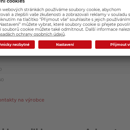
 kompakt
0
50
ontakty na výrobce