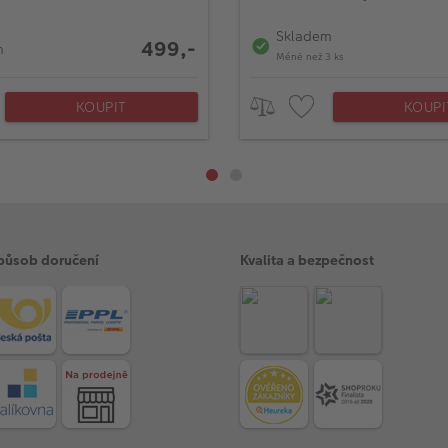
Skladem
499,-
m
Méně než 3 ks
KOUPIT
KOUPI
působ doručení
Kvalita a bezpečnost