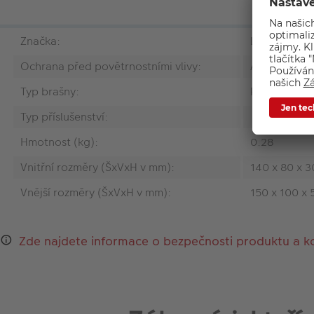
Značka:
Lowepro
Ochrana před povětrnostními vlivy:
Ano
Typ brašny:
Pouzdro na
Typ příslušenství:
Hmotnost (kg):
0.28
Vnitřní rozměry (ŠxVxH v mm):
140 x 80 x 3
Vnější rozměry (ŠxVxH v mm):
150 x 100 x 
Zde najdete informace o bezpečnosti produktu a k