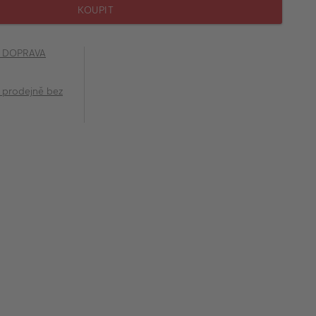
KOUPIT
č DOPRAVA
 prodejně bez