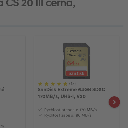
 CS 20 III černá,
(1x)
ná
SanDisk Extreme 64GB SDXC
170MB/s, UHS-I, V30
Rychlost přenosu: 170 MB/s
Rychlost zápisu: 80 MB/s
 cm