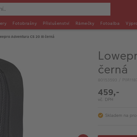
ery
Fotobrašny
Příslušenství
Rámečky
Fotoalba
Výpr
wepro Adventura CS 20 III černá
Lowepr
černá
80153593 / PIM118
459,-
vč. DPH
Skladem na pro