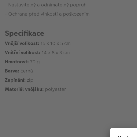
- Nastavitelný a odnímatelný popruh
- Ochrana před vlhkostí a poškozením
Specifikace
Vnější velikost:
15 x 10 x 5 cm
Vnitřní velikost:
14 x 8 x 3 cm
Hmotnost:
70 g
Barva:
černá
Zapínání:
zip
Materiál vnějšku:
polyester