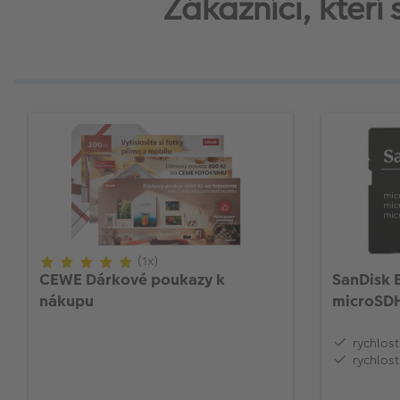
Zákazníci, kteří
(1x)
CEWE Dárkové poukazy k
SanDisk 
nákupu
microSDH
V30 + ad
rychlos
rychlos