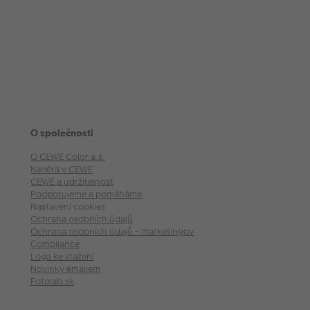
O společnosti
O CEWE Color a.s.
Kariéra v CEWE
CEWE a udržitelnost
Podporujeme a pomáháme
Nastavení cookies
Ochrana osobních údajů
Ochrana osobních údajů - marketingové akce
Compliance
Loga ke stažení
Novinky emailem
Fotolab.sk