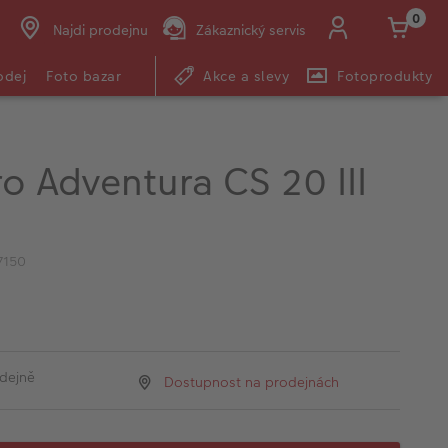
0
Najdi prodejnu
Zákaznický servis
odej
Foto bazar
Akce a slevy
Fotoprodukty
o Adventura CS 20 III
7150
dejně
Dostupnost na prodejnách