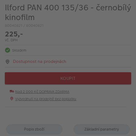
VÝPRODEJ
Ilford PAN 400 135/36 - černobílý
FOTO BAZAR
kinofilm
80040821 / 80040821
Akce a slevy
225,-
Fotoprodukty
vč. DPH
Skladem
Dostupnost na prodejnách
KOUPIT
Nad 2 000 Kč DOPRAVA ZDARMA
Vyzvednutí na prodejně bez poplatku
Popis zboží
Základní parametry