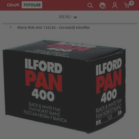
0
MENU
Ilford PAN 400 135/36 - černobílý kinofilm
FOTOAPARÁTY
OBJEKTIVY
ATELIÉR
INSTAX™
TISKÁRNY A SKENERY
FOTOBRAŠNY
PŘÍSLUŠENSTVÍ
RÁMEČKY
FOTOALBA