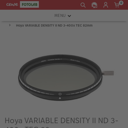
0
MENU
Hoya VARIABLE DENSITY II ND 3-400x TEC 82mm
FOTOAPARÁTY
OBJEKTIVY
ATELIÉR
INSTAX™
TISKÁRNY A SKENERY
FOTOBRAŠNY
PŘÍSLUŠENSTVÍ
RÁMEČKY
Hoya VARIABLE DENSITY II ND 3-
FOTOALBA