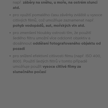
např.
záběry na sněhu, u moře, na ostrém slunci
atd.
pro využití pomalého času závěrky zvláště u vysoce
citlivých filmů, což umožňuje zaznamenat např.
pohyb vodopádů, aut, mořských vln atd.
pro zmenšení hloubky ostrosti tím, že použití
šedého filtru umožní více odclonit objektiv a
dosáhnout
oddělení fotografovaného objektu od
pozadí
pro snížení efektivní citlivosti filmu (např. ISO 400,
800). Použití šedých filtrů v tomto případě
umožňuje použít
vysoce citlivé filmy za
slunečného počasí