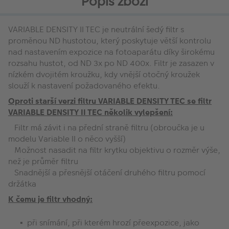
Popis zboží
VARIABLE DENSITY II TEC je neutrální šedý filtr s
proměnou ND hustotou, který poskytuje větší kontrolu
nad nastavením expozice na fotoaparátu díky širokému
rozsahu hustot, od ND 3x po ND 400x. Filtr je zasazen v
nízkém dvojitém kroužku, kdy vnější otočný kroužek
slouží k nastavení požadovaného efektu.
Oproti starší verzi filtru VARIABLE DENSITY TEC se filtr
VARIABLE DENSITY II TEC několik vylepšení:
Filtr má závit i na přední straně filtru (obroučka je u
modelu Variable II o něco vyšší)
Možnost nasadit na filtr krytku objektivu o rozměr výše,
než je průměr filtru
Snadnější a přesnější otáčení druhého filtru pomocí
držátka
K čemu je filtr vhodný:
při snímání, při kterém hrozí přeexpozice, jako