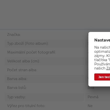
Značka:
Hama
Typ zboží (Foto album):
Samolepicí/
Maximální počet fotografií:
400
Velikost alba (cm):
30 x 30
Počet stran alba:
100
Barva alba:
Více variant
Barva listů:
Bílá
Typ vazby:
Pevná
Výřez pro titulní foto:
Ne