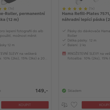
(1x)
(1x)
e-Roller, permanentní
Hama Refill-Plates 7571
ska (12 m)
náhradní lepící páska (
ro lepení fotografií do alb
Pásky do dávkovače Hama
použití, možnost měnit
Roller
Délka pásky: 12 m
ásky 12 m
Balení: 2 ks
VNÍ SLEVY na veškerá
MNOŽSTEVNÍ SLEVY na veš
a: 10% (2ks), 15% (3ks) a 20%
fotoalba: 10% (2ks), 15% 
)
(od 4ks)
149,-
m
Skladem
KOUPIT
KOUPI