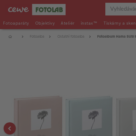
Fotoaparáty
Objektivy
Ateliér
instax™
Tiskárny a sken
Fotoalba
Ostatní fotoalba
Fotoalbum Hama SUSI 