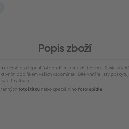
Popis zboží
 určené pro lepení fotografií a kreativní tvorbu. Klasický kn
aktivním doplňkem vašich vzpomínek. Bílé vnitřní listy poskytuj
a osobité album.
tranných
fotoštítků
nebo speciálního
fotolepidla
.