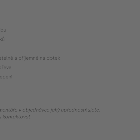
rbu
ků
telné a příjemné na dotek
dřeva
lepení
omentáře v objednávce jaký upřednostňujete.
s kontaktovat.