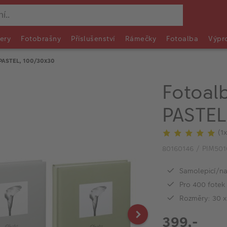
ery
Fotobrašny
Příslušenství
Rámečky
Fotoalba
Výpr
PASTEL, 100/30x30
Fotoal
PASTEL
(1x
80160146 / PIM50
Samolepicí/na
Pro 400 fotek
Rozměry: 30 x
399,-