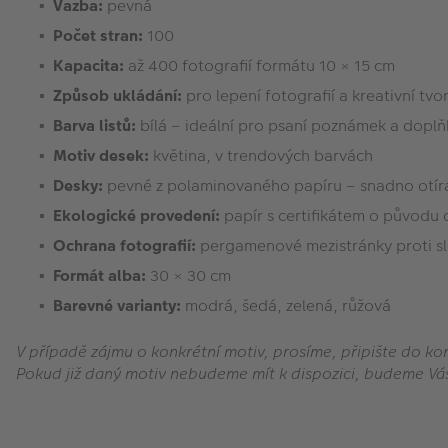
Vazba:
pevná
Počet stran:
100
Kapacita:
až 400 fotografií formátu 10 × 15 cm
Způsob ukládání:
pro lepení fotografií a kreativní tvo
Barva listů:
bílá – ideální pro psaní poznámek a doplň
Motiv desek:
květina, v trendových barvách
Desky:
pevné z polaminovaného papíru – snadno otíra
Ekologické provedení:
papír s certifikátem o původu 
Ochrana fotografií:
pergamenové mezistránky proti s
Formát alba:
30 × 30 cm
Barevné varianty:
modrá, šedá, zelená, růžová
V případě zájmu o konkrétní motiv, prosíme, připište do k
Pokud již daný motiv nebudeme mít k dispozici, budeme Vá