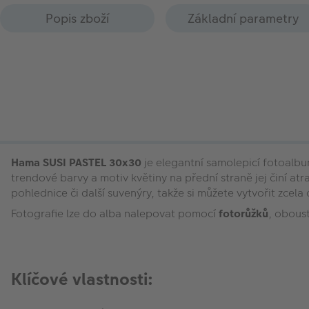
Popis zboží
Základní parametry
Hama SUSI PASTEL 30x30
je elegantní samolepicí fotoalbum
trendové barvy a motiv květiny na přední straně jej činí atr
pohlednice či další suvenýry, takže si můžete vytvořit zcel
Fotografie lze do alba nalepovat pomocí
fotorůžků
, obous
Klíčové vlastnosti: