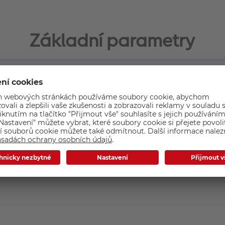
Základní parametry
nalepovací album