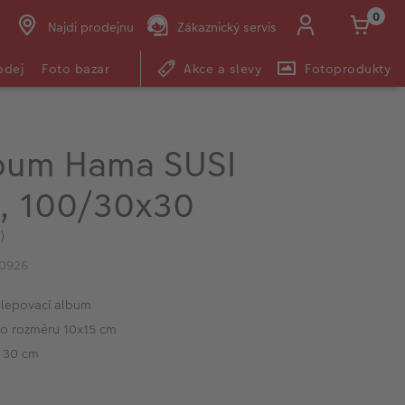
0
Najdi prodejnu
Zákaznický servis
odej
Foto bazar
Akce a slevy
Fotoprodukty
bum Hama SUSI
, 100/30x30
)
10926
lepovací album
 o rozměru 10x15 cm
 30 cm