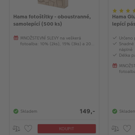
Hama fotoštítky - oboustranné,
Hama Glu
samolepící (500 ks)
lepící pá
MNOŽSTEVNÍ SLEVY na veškerá
Určeno p
fotoalba: 10% (2ks), 15% (3ks) a 20%
Snadné 
(od 4ks)
náplně
Délka p
MNOŽSTE
fotoalb
(od 4ks
149,-
Skladem
Sklade
KOUPIT