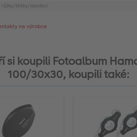
a růžky/štítky/lepidlo)
ontakty na výrobce
eří si koupili Fotoalbum Ham
100/30x30, koupili také: