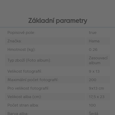
Základní parametry
Popisové pole:
true
Značka:
Hama
Hmotnost (kg):
0.26
Zasouvací
Typ zboží (Foto album):
album
Velikost fotografií:
9 x 13
Maximální počet fotografií:
200
Pro velikost fotografií:
9x13 cm
Velikost alba (cm):
17,5 x 23
Počet stran alba:
100
Barva alba:
Šedá