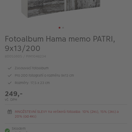
VÝPRODEJ
FOTO BAZAR
Akce a slevy
Fotoalbum Hama memo PATRI,
Fotoprodukty
9x13/200
80053605 / PIM1048234
Zasouvací fotoalbum
Pro 200 fotografií o rozměru 9x13 cm
Rozměry: 17,5 x 23 cm
249,-
vč. DPH
MNOŽSTEVNÍ SLEVY na veškerá fotoalba: 10% (2ks), 15% (3ks) a
20% (od 4ks)
Skladem