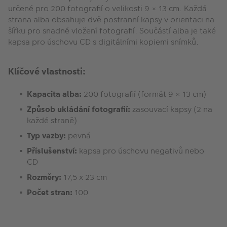
určené pro 200 fotografií o velikosti 9 × 13 cm. Každá
strana alba obsahuje dvě postranní kapsy v orientaci na
šířku pro snadné vložení fotografií. Součástí alba je také
kapsa pro úschovu CD s digitálními kopiemi snímků.
Klíčové vlastnosti:
Kapacita alba:
200 fotografií (formát 9 × 13 cm)
Způsob ukládání fotografií:
zasouvací kapsy (2 na
každé straně)
Typ vazby:
pevná
Příslušenství:
kapsa pro úschovu negativů nebo
CD
Rozměry:
17,5 x 23 cm
Počet stran:
100