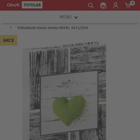
0
MENU
Fotoalbum Hama memo PATRI, 9x13/200
FOTOAPARÁTY
AKCE
OBJEKTIVY
ATELIÉR
INSTAX™
TISKÁRNY A SKENERY
FOTOBRAŠNY
PŘÍSLUŠENSTVÍ
RÁMEČKY
FOTOALBA