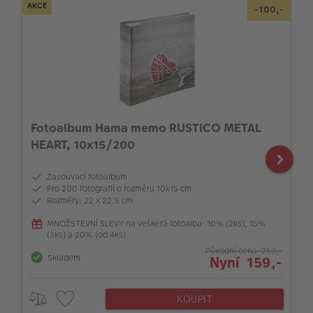
AKCE
-100,-
Fotoalbum Hama memo RUSTICO METAL
HEART, 10x15/200
Zasouvací fotoalbum
Pro 200 fotografií o rozměru 10x15 cm
Rozměry: 22 x 22,5 cm
MNOŽSTEVNÍ SLEVY na veškerá fotoalba: 10% (2ks), 15%
(3ks) a 20% (od 4ks)
Původní cena 259,-
Skladem
Nyní 159,-
KOUPIT