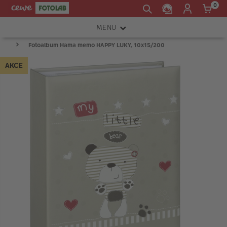
0
MENU
Fotoalbum Hama memo HAPPY LUKY, 10x15/200
FOTOAPARÁTY
AKCE
OBJEKTIVY
ATELIÉR
INSTAX™
TISKÁRNY A SKENERY
FOTOBRAŠNY
PŘÍSLUŠENSTVÍ
RÁMEČKY
FOTOALBA