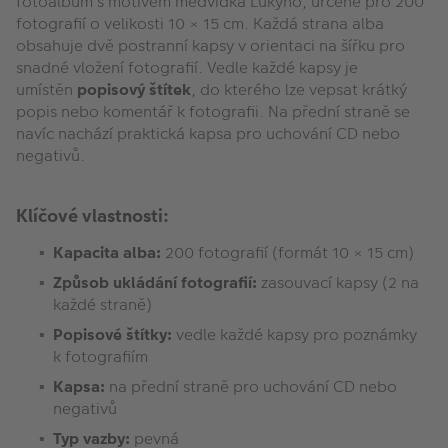
fotoalbum s motivem medvídka Lukyho, určené pro 200
fotografií o velikosti 10 × 15 cm. Každá strana alba
obsahuje dvě postranní kapsy v orientaci na šířku pro
snadné vložení fotografií. Vedle každé kapsy je
umístěn
popisový štítek
, do kterého lze vepsat krátký
popis nebo komentář k fotografii. Na přední straně se
navíc nachází praktická kapsa pro uchování CD nebo
negativů.
Klíčové vlastnosti:
Kapacita alba:
200 fotografií (formát 10 × 15 cm)
Způsob ukládání fotografií:
zasouvací kapsy (2 na
každé straně)
Popisové štítky:
vedle každé kapsy pro poznámky
k fotografiím
Kapsa:
na přední straně pro uchování CD nebo
negativů
Typ vazby:
pevná