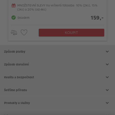
MNOŽSTEVNÍ SLEVY na veškerá fotoalba: 10% (2ks), 15%
(3ks) a 20% (od 4ks)
159,-
Skladem
KOUPIT
Způsob platby
Způsob doručení
Kvalita a bezpečnost
Šetříme přírodu
Produkty a služby
Aktuální akce
Slovník fotografických pojmů