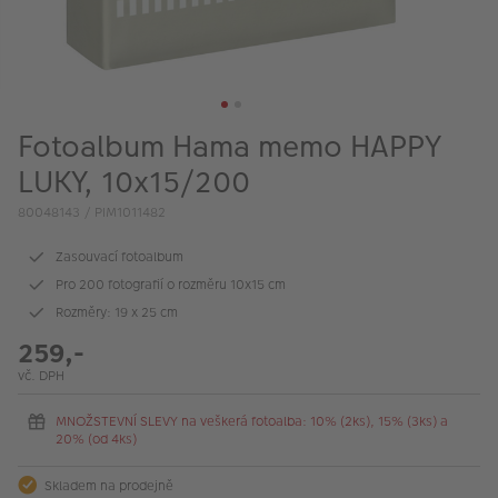
VÝPRODEJ
FOTO BAZAR
Akce a slevy
Fotoalbum Hama memo HAPPY
Fotoprodukty
LUKY, 10x15/200
80048143 / PIM1011482
Zasouvací fotoalbum
Pro 200 fotografií o rozměru 10x15 cm
Rozměry: 19 x 25 cm
259,-
vč. DPH
MNOŽSTEVNÍ SLEVY na veškerá fotoalba: 10% (2ks), 15% (3ks) a
20% (od 4ks)
Skladem na prodejně