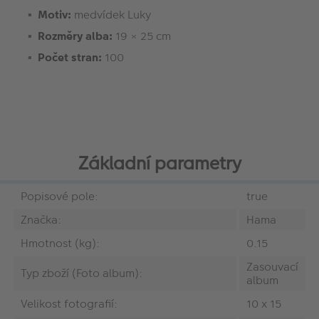
Motiv:
medvídek Luky
Rozměry alba:
19 × 25 cm
Počet stran:
100
Základní parametry
Popisové pole:
true
Značka:
Hama
Hmotnost (kg):
0.15
Zasouvací
Typ zboží (Foto album):
album
Velikost fotografií:
10 x 15