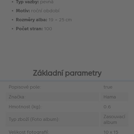
Typ vazby:
pevná
Motiv:
roční období
Rozměry alba:
19 × 25 cm
Počet stran:
100
Základní parametry
Popisové pole:
true
Značka:
Hama
Hmotnost (kg):
0.6
Zasouvací
Typ zboží (Foto album):
album
Velikost fotografií:
10 x 15