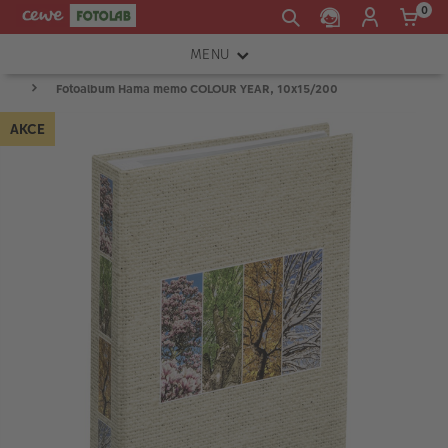
0
MENU
Fotoalbum Hama memo COLOUR YEAR, 10x15/200
FOTOAPARÁTY
AKCE
OBJEKTIVY
ATELIÉR
INSTAX™
TISKÁRNY A SKENERY
FOTOBRAŠNY
PŘÍSLUŠENSTVÍ
RÁMEČKY
FOTOALBA