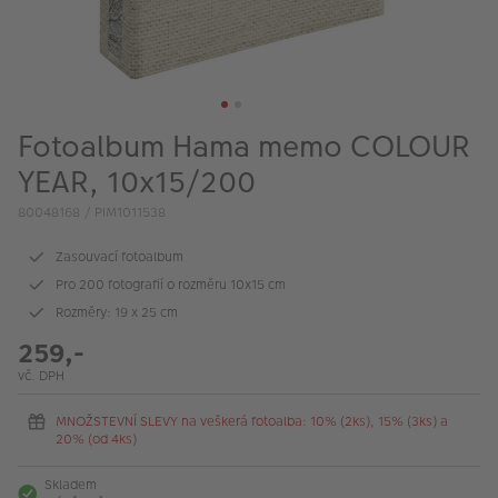
VÝPRODEJ
FOTO BAZAR
Akce a slevy
Fotoalbum Hama memo COLOUR
Fotoprodukty
YEAR, 10x15/200
80048168 / PIM1011538
Zasouvací fotoalbum
Pro 200 fotografií o rozměru 10x15 cm
Rozměry: 19 x 25 cm
259,-
vč. DPH
MNOŽSTEVNÍ SLEVY na veškerá fotoalba: 10% (2ks), 15% (3ks) a
20% (od 4ks)
Skladem