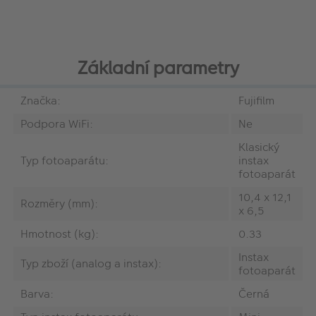
Základní parametry
Značka:
Fujifilm
Podpora WiFi:
Ne
Klasický
Typ fotoaparátu:
instax
fotoaparát
10,4 x 12,1
Rozměry (mm):
x 6,5
Hmotnost (kg):
0.33
Instax
Typ zboží (analog a instax):
fotoaparát
Barva:
Černá