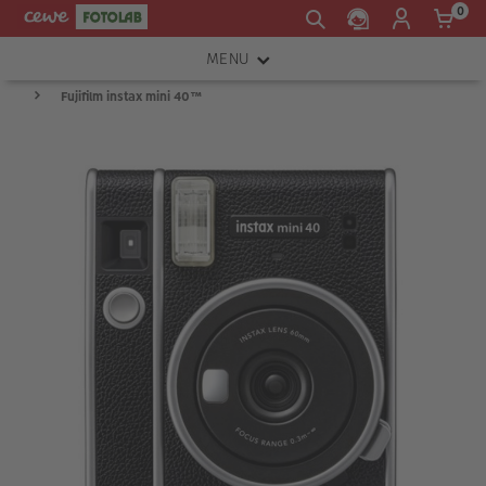
0
MENU
Fujifilm instax mini 40™
FOTOAPARÁTY
OBJEKTIVY
ATELIÉR
INSTAX™
TISKÁRNY A SKENERY
FOTOBRAŠNY
PŘÍSLUŠENSTVÍ
RÁMEČKY
FOTOALBA