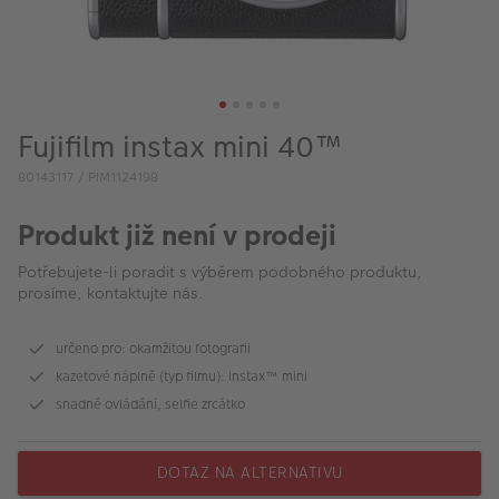
VÝPRODEJ
FOTO BAZAR
Akce a slevy
Fujifilm instax mini 40™
Fotoprodukty
80143117 / PIM1124198
Produkt již není v prodeji
Potřebujete-li poradit s výběrem podobného produktu,
prosíme, kontaktujte nás.
určeno pro: okamžitou fotografii
kazetové náplně (typ filmu): instax™ mini
snadné ovládání, selfie zrcátko
DOTAZ NA ALTERNATIVU