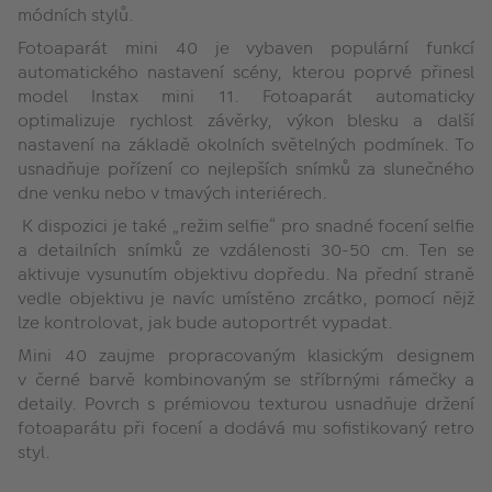
módních stylů.
Fotoaparát mini 40 je vybaven populární funkcí
automatického nastavení scény, kterou poprvé přinesl
model Instax mini 11. Fotoaparát automaticky
optimalizuje rychlost závěrky, výkon blesku a další
nastavení na základě okolních světelných podmínek. To
usnadňuje pořízení co nejlepších snímků za slunečného
dne venku nebo v tmavých interiérech.
K dispozici je také „režim selfie“ pro snadné focení selfie
a detailních snímků ze vzdálenosti 30-50 cm. Ten se
aktivuje vysunutím objektivu dopředu. Na přední straně
vedle objektivu je navíc umístěno zrcátko, pomocí nějž
lze kontrolovat, jak bude autoportrét vypadat.
Mini 40 zaujme propracovaným klasickým designem
v černé barvě kombinovaným se stříbrnými rámečky a
detaily. Povrch s prémiovou texturou usnadňuje držení
fotoaparátu při focení a dodává mu sofistikovaný retro
styl.