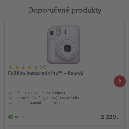
Doporučené produkty
(1x)
Fujifilm instax mini 12™ - fialový
určeno pro: okamžitou fotografii
kazetové náplně (typ filmu): instax™ mini
snadné ovládání, selfie zrcátko
2 229,-
Skladem