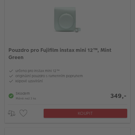
Pouzdro pro Fujifilm instax mini 12™, Mint
Green
určeno pro instax mini 12™
originální pouzdro s ramenním popruhem
klipové uzavírání
Skladem
349,-
Méně než 3 ks
KOUPIT