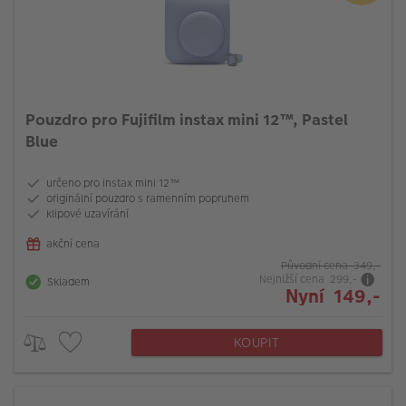
Pouzdro pro Fujifilm instax mini 12™, Pastel
Blue
určeno pro instax mini 12™
originální pouzdro s ramenním popruhem
klipové uzavírání
akční cena
Původní cena 349,-
Nejnižší cena 299,-
Skladem
Nyní 149,-
KOUPIT