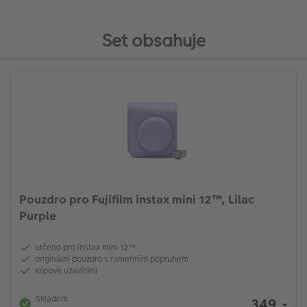
Set obsahuje
Pouzdro pro Fujifilm instax mini 12™, Lilac
Purple
určeno pro instax mini 12™
originální pouzdro s ramenním popruhem
klipové uzavírání
Skladem
349,-