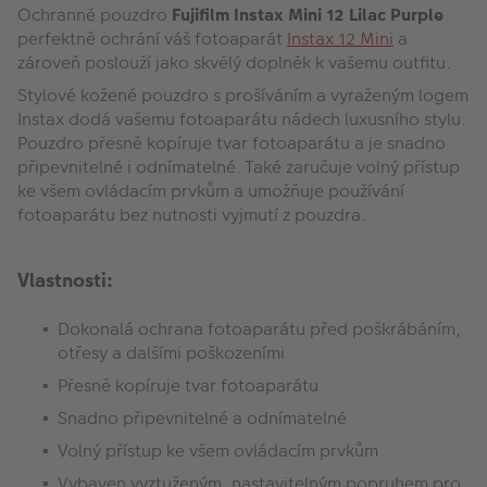
Ochranné pouzdro
Fujifilm Instax Mini 12
Lilac Purple
perfektně ochrání váš fotoaparát
Instax 12 Mini
a
zároveň poslouží jako skvělý doplněk k vašemu outfitu.
Stylové kožené pouzdro s prošíváním a vyraženým logem
Instax dodá vašemu fotoaparátu nádech luxusního stylu.
Pouzdro přesně kopíruje tvar fotoaparátu a je snadno
připevnitelné i odnímatelné. Také zaručuje volný přístup
ke všem ovládacím prvkům a umožňuje používání
fotoaparátu bez nutnosti vyjmutí z pouzdra.
Vlastnosti:
Dokonalá ochrana fotoaparátu před poškrábáním,
otřesy a dalšími poškozeními
Přesně kopíruje tvar fotoaparátu
Snadno připevnitelné a odnímatelné
Volný přístup ke všem ovládacím prvkům
Vybaven vyztuženým, nastavitelným popruhem pro