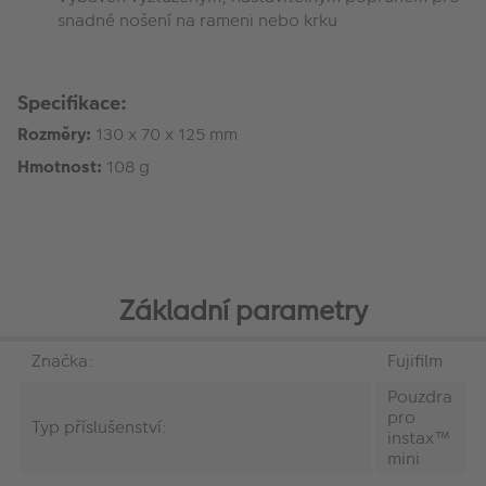
snadné nošení na rameni nebo krku
Specifikace:
Rozměry:
130 x 70 x 125 mm
Hmotnost:
108 g
Základní parametry
Značka:
Fujifilm
‎Pouzdra
pro
Typ příslušenství:
instax™
mini