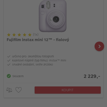
(1x)
Fujifilm instax mini 12™ - fialový
určeno pro: okamžitou fotografii
kazetové náplně (typ filmu): instax™ mini
snadné ovládání, selfie zrcátko
2 229,-
Skladem
KOUPIT