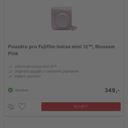
Pouzdro pro Fujifilm instax mini 12™, Blossom
Pink
určeno pro instax mini 12™
originální pouzdro s ramenním popruhem
klipové uzavírání
349,-
Skladem
KOUPIT