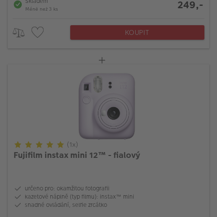
Skladem
249,-
Méně než 3 ks
KOUPIT
(1x)
Fujifilm instax mini 12™ - fialový
určeno pro: okamžitou fotografii
kazetové náplně (typ filmu): instax™ mini
snadné ovládání, selfie zrcátko