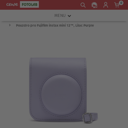
0
MENU
Pouzdro pro Fujifilm instax mini 12™, Lilac Purple
FOTOAPARÁTY
OBJEKTIVY
ATELIÉR
INSTAX™
TISKÁRNY A SKENERY
FOTOBRAŠNY
PŘÍSLUŠENSTVÍ
RÁMEČKY
FOTOALBA