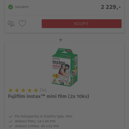
2 229,-
Skladem
KOUPIT
(1x)
Fujifilm instax™ mini film (2x 10ks)
Pro fotoaparáty & tiskárny typu: mini
Velikost filmu: 54 x 86 mm
Velikost snímku: 46 x 62 mm