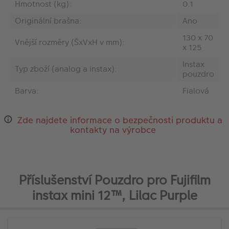
Hmotnost (kg):
0.1
Originální brašna:
Ano
130 x 70
Vnější rozměry (ŠxVxH v mm):
x 125
Instax
Typ zboží (analog a instax):
pouzdro
Barva:
Fialová
Zde najdete informace o bezpečnosti produktu a
kontakty na výrobce
Příslušenství Pouzdro pro Fujifilm
instax mini 12™, Lilac Purple