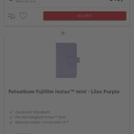
Méně než 3 ks
KOUPIT
Fotoalbum Fujifilm instax™ mini - Lilac Purple
Zasouvací fotoalbum
Pro 108 fotografií instax™ mini
Barevná shoda s instax mini 12™