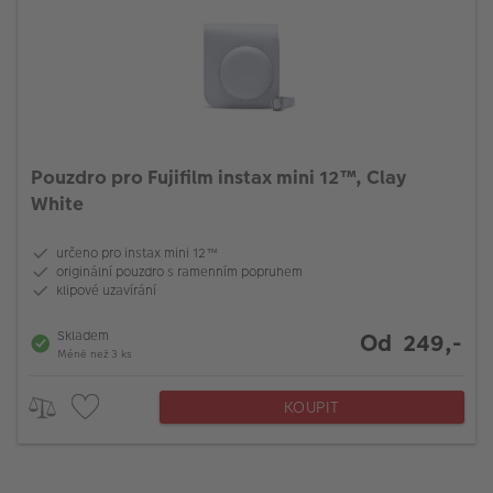
Pouzdro pro Fujifilm instax mini 12™, Clay
White
určeno pro instax mini 12™
originální pouzdro s ramenním popruhem
klipové uzavírání
Skladem
Od 249,-
Méně než 3 ks
KOUPIT