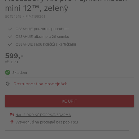
VÝPRODEJ
mini 12™, zelený
FOTO BAZAR
80154519 / PIM1199361
Akce a slevy
OBSAHUJE pouzdro s popruhem
OBSAHUJE album pro 28 snímků
Fotoprodukty
OBSAHUJE sadu kolíčků s kartičkami
599,-
vč. DPH
Skladem
Dostupnost na prodejnách
KOUPIT
Nad 2 000 Kč DOPRAVA ZDARMA
Vyzvednutí na prodejně bez poplatku