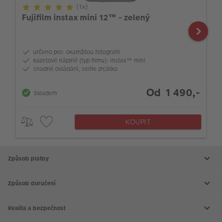
(1x)
Fujifilm instax mini 12™ - zelený
určeno pro: okamžitou fotografii
kazetové náplně (typ filmu): instax™ mini
snadné ovládání, selfie zrcátko
Od 1 490,-
Skladem
KOUPIT
Způsob platby
Způsob doručení
Kvalita a bezpečnost