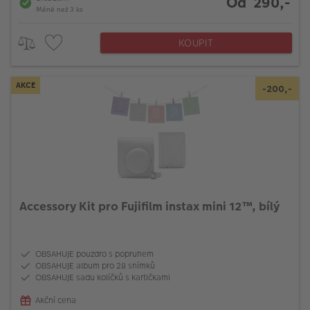
Od 290,-
Méně než 3 ks
KOUPIT
AKCE
-200,-
Accessory Kit pro Fujifilm instax mini 12™, bílý
OBSAHUJE pouzdro s popruhem
OBSAHUJE album pro 28 snímků
OBSAHUJE sadu kolíčků s kartičkami
Akční cena