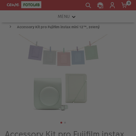
0
MENU
Accessory Kit pro Fujifilm instax mini 12™, zelený
FOTOAPARÁTY
OBJEKTIVY
ATELIÉR
INSTAX™
TISKÁRNY A SKENERY
FOTOBRAŠNY
PŘÍSLUŠENSTVÍ
RÁMEČKY
FOTOALBA
Accessory Kit pro Fujifilm instax