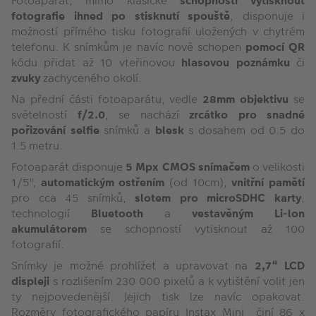
Fotoaparát, mimo klasické
schopnosti vytisknout
fotografie ihned po stisknutí spouště
, disponuje i
možností přímého tisku fotografií uložených v chytrém
telefonu. K snímkům je navíc nově schopen
pomocí QR
kódu přidat až 10 vteřinovou
hlasovou poznámku
či
zvuky
zachyceného okolí.
Na přední části fotoaparátu, vedle
28mm objektivu
se
světelností
f/2.0
, se nachází
zrcátko pro snadné
pořizování selfie
snímků a
blesk
s dosahem od 0.5 do
1.5 metru.
Fotoaparát disponuje
5 Mpx CMOS snímačem
o velikosti
1/5",
automatickým ostřením
(od 10cm),
vnitřní pamětí
pro cca 45 snímků,
slotem pro microSDHC karty
,
technologií
Bluetooth
a
vestavěným Li-lon
akumulátorem
se schopností vytisknout až 100
fotografií.
Snímky je možné prohlížet a upravovat na
2,7“ LCD
displeji
s rozlišením 230 000 pixelů a k vytištění volit jen
ty nejpovedenější. Jejich tisk lze navíc opakovat.
Rozměry fotografického papíru Instax Mini činí 86 x