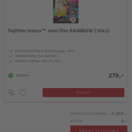
Fujifilm instax™ mini film RAINBOW (10ks)
Pro fotoaparáty & tiskárny typu: mini
Velikost filmu: 54 x 86 mm
Velikost snímku: 46 x 62 mm
279,-
Skladem
KOUPIT
4 268,-
Celková cena produktu:
0,-
Ušetříte
PŘIDAT DO KOŠÍKU