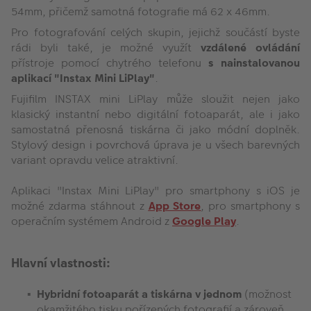
54mm, přičemž samotná fotografie má 62 x 46mm.
Pro fotografování celých skupin, jejichž součástí byste
rádi byli také, je možné využít
vzdálené ovládání
přístroje pomocí chytrého telefonu
s nainstalovanou
aplikací "Instax Mini LiPlay"
.
Fujifilm INSTAX mini LiPlay může sloužit nejen jako
klasický instantní nebo digitální fotoaparát, ale i jako
samostatná přenosná tiskárna či jako módní doplněk.
Stylový design i povrchová úprava je u všech barevných
variant opravdu velice atraktivní.
Aplikaci "Instax Mini LiPlay" pro smartphony s iOS je
možné zdarma stáhnout z
App Store
, pro smartphony s
operačním systémem Android z
Google Play
.
Hlavní vlastnosti:
Hybridní fotoaparát a tiskárna v jednom
(možnost
okamžitého tisku pořízených fotografií a zároveň