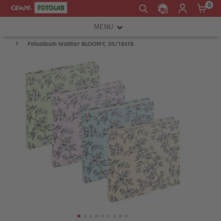
0
MENU
Fotoalbum Walther BLOOMY, 30/18x18
FOTOAPARÁTY
OBJEKTIVY
ATELIÉR
INSTAX™
TISKÁRNY A SKENERY
FOTOBRAŠNY
PŘÍSLUŠENSTVÍ
RÁMEČKY
FOTOALBA