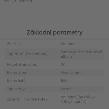
Vás kontaktovat.
Základní parametry
Značka:
Walther
Samolepicí/nalepovací
Typ zboží (Foto album):
album
Počet stran alba:
30
Barva alba:
Více variant
Barva listů:
Bílá
Typ vazby:
Pevná
Volitelné (na růžky/
Způsob uchycení fotek:
štítky/lepidlo)