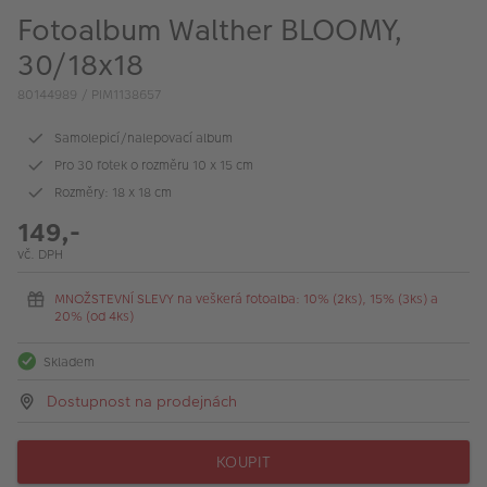
VÝPRODEJ
Fotoalbum Walther BLOOMY,
FOTO BAZAR
30/18x18
80144989 / PIM1138657
Akce a slevy
Samolepicí/nalepovací album
Fotoprodukty
Pro 30 fotek o rozměru 10 x 15 cm
Rozměry: 18 x 18 cm
149,-
vč. DPH
MNOŽSTEVNÍ SLEVY na veškerá fotoalba: 10% (2ks), 15% (3ks) a
20% (od 4ks)
Skladem
Dostupnost na prodejnách
KOUPIT