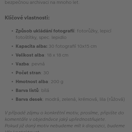
bezpečnou archivaci na mnoho let.
Klíčové vlastnosti:
Způsob ukládání fotografií
: fotorůžky, lepicí
fotoštítky, spec. lepidlo
Kapacita alba:
30 fotografií 10x15 cm
Velikost alba
: 18 x 18 cm
Vazba
: pevná
Počet stran
: 30
Hmotnost alba
: 200 g
Barva listů
: bílá
Barva desek
: modrá, zelená, krémová, lila (růžová)
V případě zájmu o konkrétní motiv, prosíme, připište do
komentáře v objednávce jaký upřednostňujete.
Pokud již daný motiv nebudeme mít k dispozici, budeme