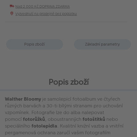
Nad 2 000 Kč DOPRAVA ZDARMA
Vyzvednutí na prodejně bez poplatku
Popis zboží
Základní parametry
Popis zboží
Walther Bloomy
je samolepicí fotoalbum ve čtyřech
různých barvách a 30-ti bílými stranami pro uchování
vzpomínek. Fotografie lze do alba nalepovat
pomocí
fotorůžků
, oboustranných
fotoštítků
nebo
speciálního
fotolepidla
. Kvalitní knižní vazba a vnitřní
pergamenová ochrana zaručí vašim fotografiím