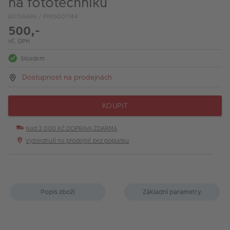
na fototechniku
VÝPRODEJ
80156499 / PIM5001744
FOTO BAZAR
500,-
vč. DPH
Akce a slevy
Skladem
Fotoprodukty
Dostupnost na prodejnách
KOUPIT
Nad 2 000 Kč DOPRAVA ZDARMA
Vyzvednutí na prodejně bez poplatku
Popis zboží
Základní parametry