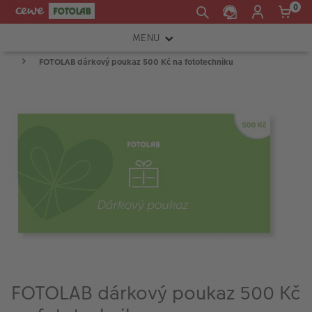
0
MENU
FOTOLAB dárkový poukaz 500 Kč na fototechniku
FOTOAPARÁTY
OBJEKTIVY
ATELIÉR
INSTAX™
TISKÁRNY A SKENERY
FOTOBRAŠNY
PŘÍSLUŠENSTVÍ
RÁMEČKY
FOTOLAB dárkový poukaz 500 Kč
FOTOALBA