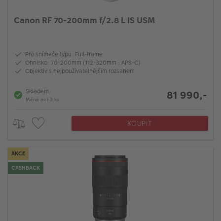
Canon RF 70-200mm f/2.8 L IS USM
Pro snímače typu: Full-frame
Ohnisko: 70-200mm (112-320mm : APS-C)
Objektiv s nejpoužívatelnějším rozsahem
Skladem
81 990,-
Méně než 3 ks
KOUPIT
AKCE
CASHBACK