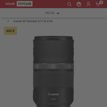
0
MENU
Canon RF 600mm f/11 IS STM
FOTOAPARÁTY
AKCE
OBJEKTIVY
ATELIÉR
INSTAX™
TISKÁRNY A SKENERY
FOTOBRAŠNY
PŘÍSLUŠENSTVÍ
RÁMEČKY
FOTOALBA