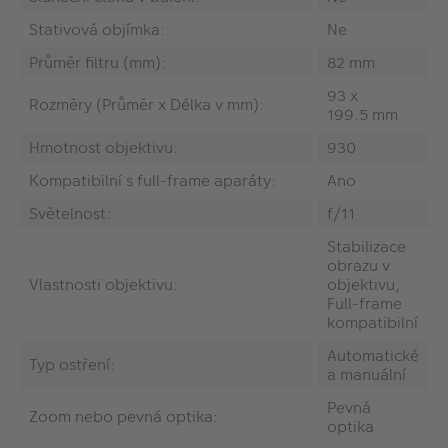
Stativová objímka:
Ne
Průměr filtru (mm):
82 mm
93 x
Rozměry (Průměr x Délka v mm):
199.5 mm
Hmotnost objektivu:
930
Kompatibilní s full-frame aparáty:
Ano
Světelnost:
f/11
Stabilizace
obrazu v
Vlastnosti objektivu:
objektivu,
Full-frame
kompatibilní
Automatické
Typ ostření:
a manuální
Pevná
Zoom nebo pevná optika:
optika