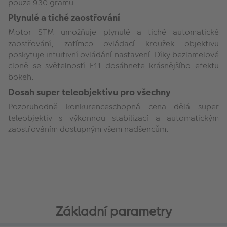
pouze 930 gramů.
Plynulé a tiché zaostřování
Motor STM umožňuje plynulé a tiché automatické
zaostřování, zatímco ovládací kroužek objektivu
poskytuje intuitivní ovládání nastavení. Díky bezlamelové
cloně se světelností F11 dosáhnete krásnějšího efektu
bokeh.
Dosah super teleobjektivu pro všechny
Pozoruhodně konkurenceschopná cena dělá super
teleobjektiv s výkonnou stabilizací a automatickým
zaostřováním dostupným všem nadšencům.
Základní parametry