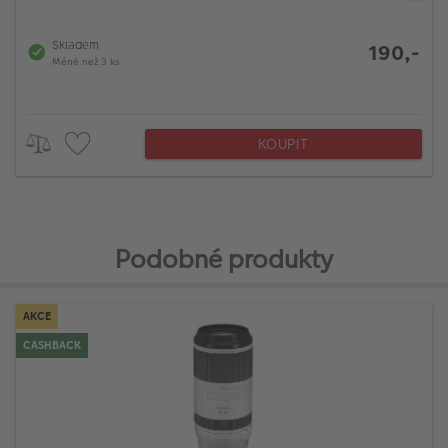
Skladem
190,-
Méně než 3 ks
KOUPIT
Podobné produkty
AKCE
CASHBACK