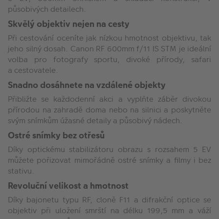
působivých detailech.
Skvělý objektiv nejen na cesty
Při cestování oceníte jak nízkou hmotnost objektivu, tak
jeho silný dosah. Canon RF 600mm f/11 IS STM je ideální
volba pro fotografy sportu, divoké přírody, safari
a cestovatele.
Snadno dosáhnete na vzdálené objekty
Přibližte se každodenní akci a vyplňte záběr divokou
přírodou na zahradě doma nebo na silnici a poskytněte
svým snímkům úžasné detaily a působivý nádech.
Ostré snímky bez otřesů
Díky optickému stabilizátoru obrazu s rozsahem 5 EV
můžete pořizovat mimořádně ostré snímky a filmy i bez
stativu.
Revoluční velikost a hmotnost
Díky bajonetu typu RF, cloně F11 a difrakční optice se
objektiv při uložení smrští na délku 199,5 mm a váží