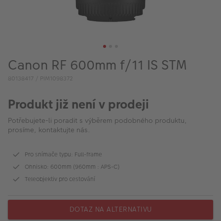
VÝPRODEJ
FOTO BAZAR
Akce a slevy
Canon RF 600mm f/11 IS STM
Fotoprodukty
80138417 / PIM1098372
Produkt již není v prodeji
Potřebujete-li poradit s výběrem podobného produktu,
prosíme, kontaktujte nás.
Pro snímače typu: Full-frame
Ohnisko: 600mm (960mm : APS-C)
Teleobjektiv pro cestování
DOTAZ NA ALTERNATIVU