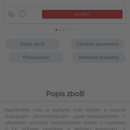
KOUPIT
Popis zboží
Základní parametry
Příslušenství
Podobné produkty
Popis zboží
Napřáhněte ruku a zachyťte svět lehkým a cenově
dostupným plnoformátovým super-teleobjektivem s
výkonným optickým stabilizátorem obrazu s rozsahem
5 EV, 600mm ohniskem a skládací konstrukcí, v