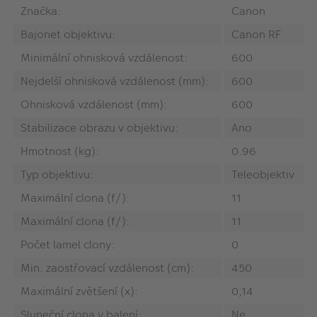
Značka:
Canon
Bajonet objektivu:
Canon RF
Minimální ohnisková vzdálenost:
600
Nejdelší ohnisková vzdálenost (mm):
600
Ohnisková vzdálenost (mm):
600
Stabilizace obrazu v objektivu:
Ano
Hmotnost (kg):
0.96
Typ objektivu:
Teleobjektiv
Maximální clona (f/):
11
Maximální clona (f/):
11
Počet lamel clony:
0
Min. zaostřovací vzdálenost (cm):
450
Maximální zvětšení (x):
0,14
Sluneční clona v balení:
Ne