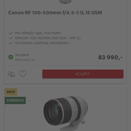
Canon RF 100-500mm f/4.5-7.1L IS USM
Pro snímače typu: Full-frame
Ohnisko: 100-400mm (160-800 : APS-C)
Všestranný, zoomový, teleobjektiv
Skladem
83 990,-
Méně než 3 ks
KOUPIT
AKCE
CASHBACK