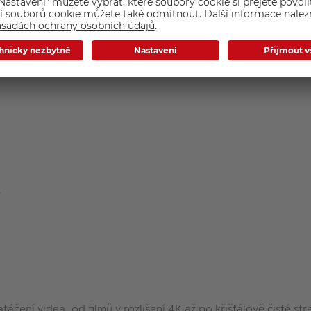
i
x
ení videa, od filmů v rozlišení 4K až po křišťálově čisté str