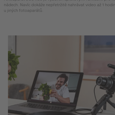
nádech. Navíc dokáže nepřetržitě nahrávat video až 1 hodin
u jiných fotoaparátů.