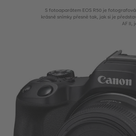
S fotoaparátem EOS R50 je fotografován
krásné snímky přesně tak, jak si je předst
AF II,