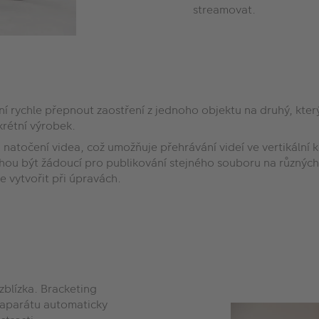
streamovat.
í rychle přepnout zaostření z jednoho objektu na druhý, kter
krétní výrobek.
 natočení videa, což umožňuje přehrávání videí ve vertikální
hou být žádoucí pro publikování stejného souboru na různých 
e vytvořit při úpravách.
zblízka. Bracketing
oaparátu automaticky