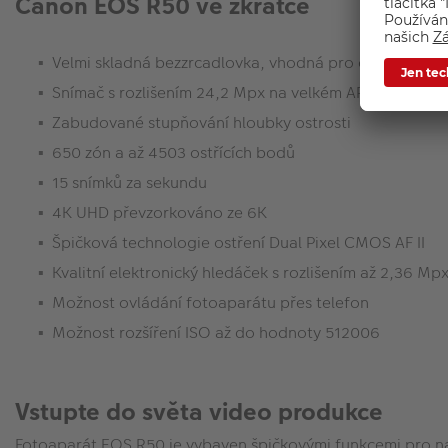
Canon EOS R50 ve zkratce
Velmi skladná bezzrcadlovka, vhodná pro cestování
Snímač s rozlišením 24,2 Mpx na velkém APS-C snímač
Zabudované stupňování hloubky ostrosti
650 zón a až 4503 ostřících bodů
15 snímků za sekundu
4K UHD převzorkováno ze 6K
Špičková technologie ostření Dual Pixel CMOS AF II
Kvalitní elektronický hledáček s rozlišením až 2,36 Mp
Možnost ovládání fotoaparátu přes telefon
Možnost rozšíření ISO až do hodnoty 512006
Vstupte do světa video produkce
Fotoaparát EOS R50 je vybaven špičkovými funkcemi pro natáč