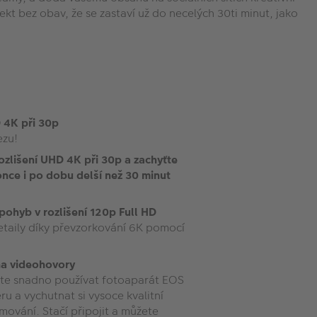
t bez obav, že se zastaví už do necelých 30ti minut, jako
D 4K při 30p
ezu!
ozlišení UHD 4K při 30p a zachyťte
nce i po dobu delší než 30 minut
ohyb v rozlišení 120p Full HD
etaily díky převzorkování 6K pomocí
na videohovory
ete snadno používat fotoaparát EOS
 a vychutnat si vysoce kvalitní
ování. Stačí připojit a můžete