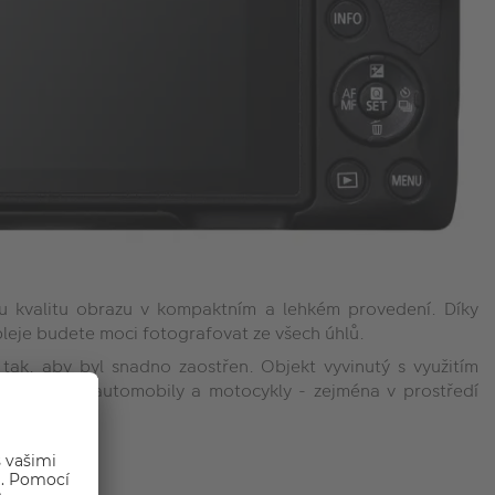
ou kvalitu obrazu v kompaktním a lehkém provedení. Díky
pleje budete moci fotografovat ze všech úhlů.
ak, aby byl snadno zaostřen. Objekt vyvinutý s využitím
a, jako jsou automobily a motocykly - zejména v prostředí