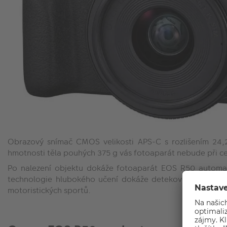
Obrazový snímač CMOS velikosti APS-C s rozlišením 24,2
hmotnosti těla pouhých 375 g vás fotoaparát nebude při ce
Po nalezení objektu dokáže fotoaparát EOS R50 automati
technologie hlubokého učení dokáže detekovat objekty, ja
motoristických sportů.