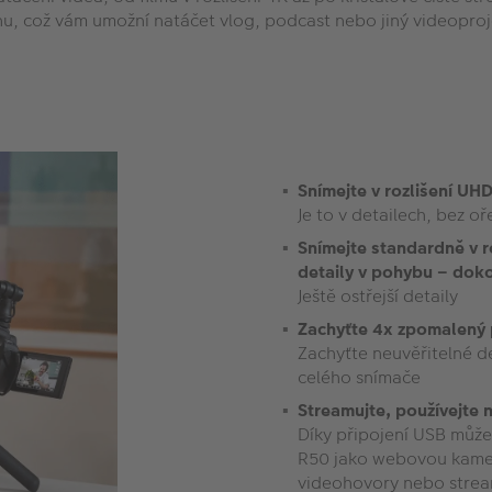
u, což vám umožní natáčet vlog, podcast nebo jiný videoprojek
Snímejte v rozlišení UH
Je to v detailech, bez oř
Snímejte standardně v r
detaily v pohybu – doko
Ještě ostřejší detaily
Zachyťte 4x zpomalený p
Zachyťte neuvěřitelné d
celého snímače
Streamujte, používejte 
Díky připojení USB můž
R50 jako webovou kameru
videohovory nebo stream