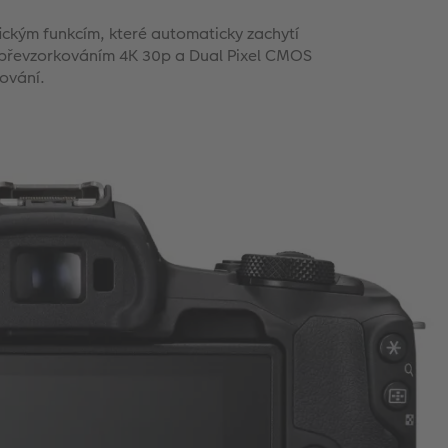
ckým funkcím, které automaticky zachytí
K s převzorkováním 4K 30p a Dual Pixel CMOS
gování.