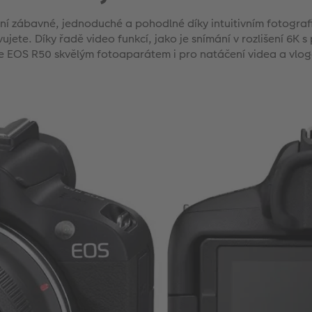
í zábavné, jednoduché a pohodlné díky intuitivním fotografi
avujete. Díky řadě video funkcí, jako je snímání v rozlišení 6
 je EOS R50 skvělým fotoaparátem i pro natáčení videa a vlo