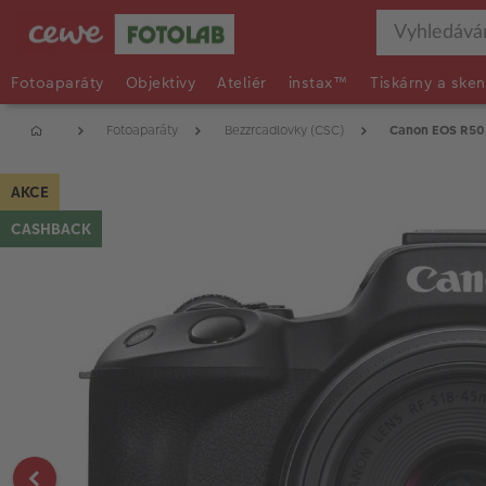
Fotoaparáty
Objektivy
Ateliér
instax™
Tiskárny a sken
Fotoaparáty
Bezzrcadlovky (CSC)
Canon EOS R50 
AKCE
CASHBACK