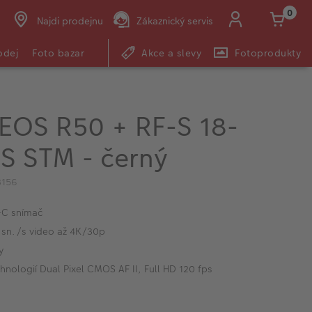
0
Najdi prodejnu
Zákaznický servis
odej
Foto bazar
Akce a slevy
Fotoprodukty
EOS R50 + RF-S 18-
S STM - černý
3156
-C snímač
5 sn./s video až 4K/30p
y
hnologií Dual Pixel CMOS AF II, Full HD 120 fps