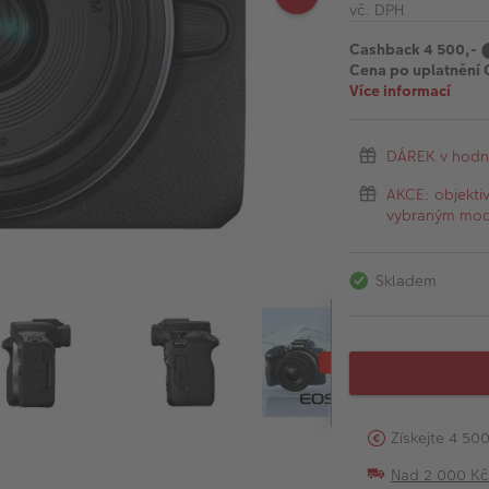
vč. DPH
Cashback 4 500,-
Cena po uplatnění 
Více informací
DÁREK v hodn
AKCE: objekti
vybraným mo
Skladem
Získejte 4 50
Nad 2 000 K