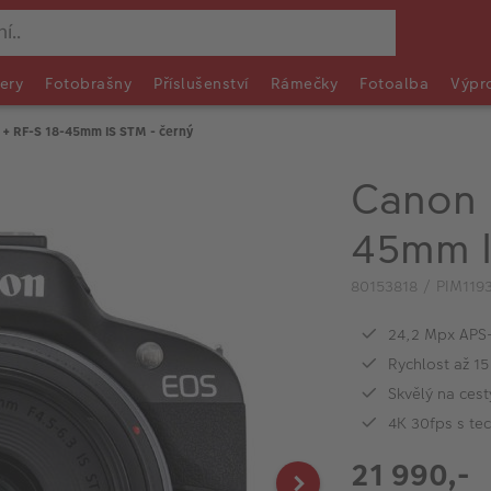
ery
Fotobrašny
Příslušenství
Rámečky
Fotoalba
Výpr
+ RF-S 18-45mm IS STM - černý
Canon 
45mm I
80153818 / PIM119
24,2 Mpx APS
Rychlost až 1
Skvělý na cest
4K 30fps s tec
21 990,-