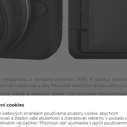
 megapixelu a obrazový procesor DIGIC X zajišťují vysok
stování zatěžovat a díky flexibilitě otočného dotykového dis
cky vybrat a sledovat objekt, což umožňuje fotografovat t
ko jsou lidé, zvířata včetně psů, koček a ptáků, a vozidl