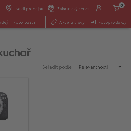
0
Najdi prodejnu
Zákaznický servis
odej
Foto bazar
Akce a slevy
Fotoprodukty
kuchař
Seřadit podle