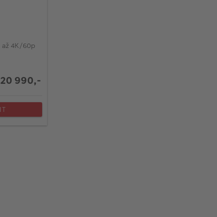
o až 4K/60p
20 990,-
IT