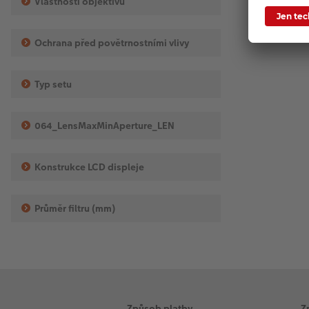
Vlastnosti objektivu
Ochrana před povětrnostními vlivy
Typ setu
064_LensMaxMinAperture_LEN
Konstrukce LCD displeje
Průměr filtru (mm)
Způsob platby
Z