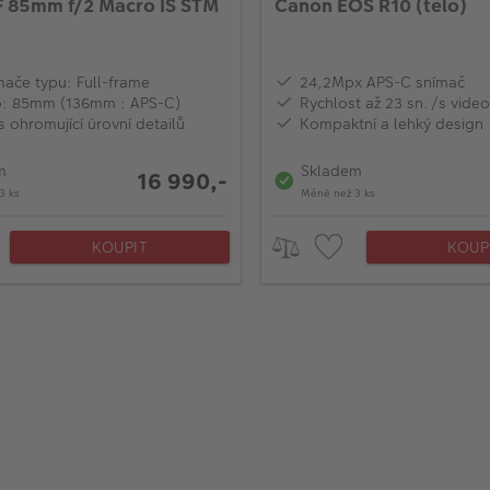
 85mm f/2 Macro IS STM
Canon EOS R10 (tělo)
mače typu: Full-frame
24,2Mpx APS-C snímač
o: 85mm (136mm : APS-C)
Rychlost až 23 sn./s vide
s ohromující úrovní detailů
Kompaktní a lehký design
m
Skladem
16 990,-
3 ks
Méně než 3 ks
KOUPIT
KOUP