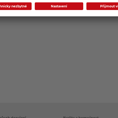
působ doručení
Kvalita a bezpečnost