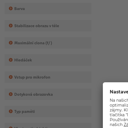
Barva
Stabilizace obrazu v těle
Maximální clona (f/)
Hledáček
Vstup pro mikrofon
Dotyková obrazovka
Typ paměti