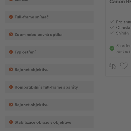
Canon RF
Full-frame snímač
Pro sní
Ohnisk
Snímky 
Zoom nebo pevná optika
Sklade
Typ ostření
Méně než 
Bajonet objektivu
Kompatibilní s full-frame aparáty
Bajonet objektivu
Stabilizace obrazu v objektivu