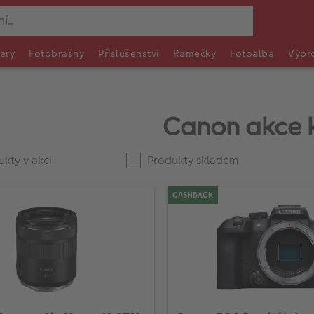
ery
Fotobrašny
Příslušenství
Rámečky
Fotoalba
Výpr
Canon akce 
kty v akci
Produkty skladem
CASHBACK