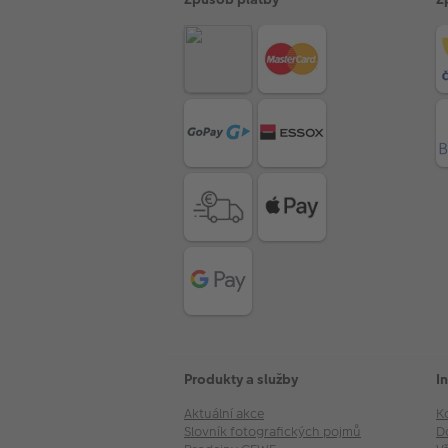
Produkty a služby
I
Aktuální akce
K
Slovník fotografických pojmů
D