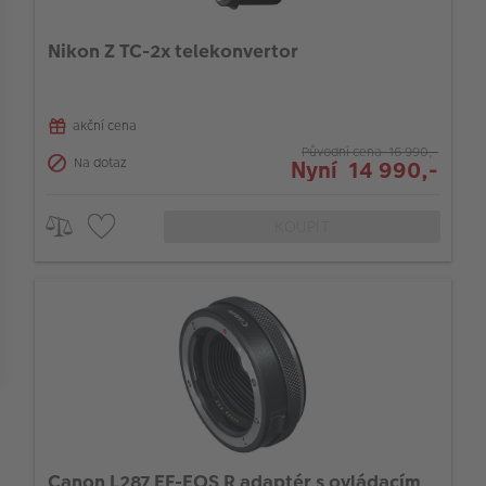
VÝPRODEJ
Kompatibilní s full-frame aparáty
Nikon Z TC-2x telekonvertor
FOTO BAZAR
Bajonet objektivu
Akce a slevy
akční cena
Stabilizace obrazu v objektivu
Fotoprodukty
Původní cena 16 990,-
Na dotaz
Nyní 14 990,-
Barva
KOUPIT
Typ příslušenství
Průměr filtru (mm)
Canon L287 EF-EOS R adaptér s ovládacím