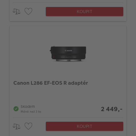
KOUPIT
Canon L286 EF-EOS R adaptér
Skladem
2 449,-
Méně než 3 ks
KOUPIT