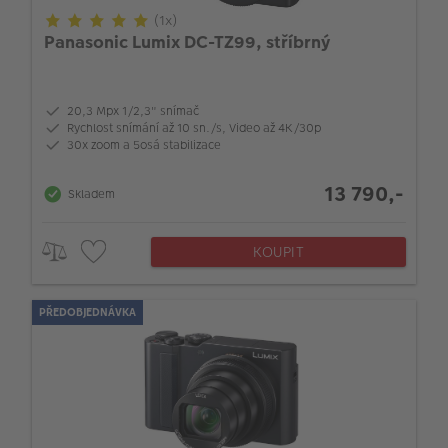
(1x)
Panasonic Lumix DC-TZ99, stříbrný
20,3 Mpx 1/2,3" snímač
Rychlost snímání až 10 sn./s, Video až 4K/30p
30x zoom a 5osá stabilizace
13 790,-
Skladem
KOUPIT
PŘEDOBJEDNÁVKA