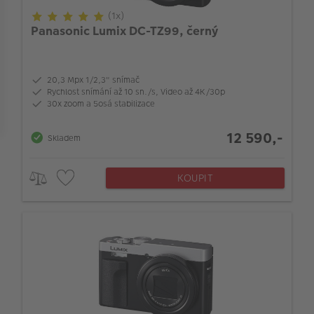
(1x)
Dotyková obrazovka
Panasonic Lumix DC-TZ99, černý
Ochrana před povětrnostními vlivy
20,3 Mpx 1/2,3" snímač
Rychlost snímání až 10 sn./s, Video až 4K/30p
Konstrukce LCD displeje
30x zoom a 5osá stabilizace
12 590,-
Skladem
KOUPIT