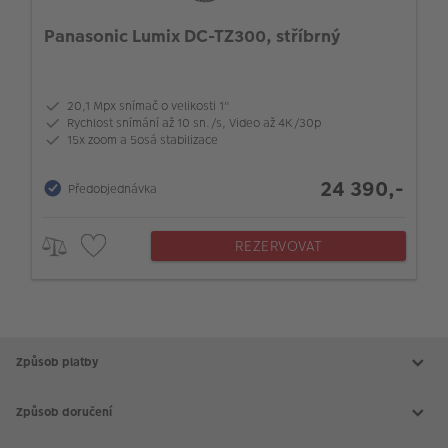
Panasonic Lumix DC-TZ300, stříbrný
20,1 Mpx snímač o velikosti 1"
Rychlost snímání až 10 sn./s, Video až 4K/30p
15x zoom a 5osá stabilizace
24 390,-
Předobjednávka
REZERVOVAT
Způsob platby
Způsob doručení