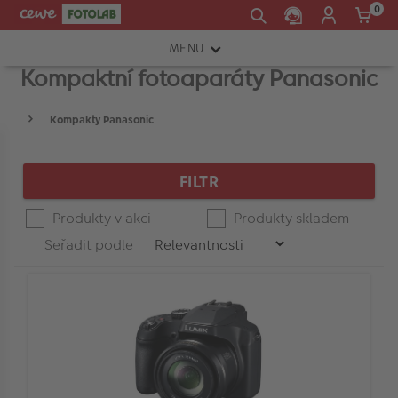
0
MENU
Kompaktní fotoaparáty Panasonic
FOTOAPARÁTY
OBJEKTIVY
Kompakty Panasonic
Press
Spodní
Horní
enter
Product
ATELIÉR
CENA
hranice
hranice
to
List
FILTR
collapse
INSTAX™
or
expand
Produkty v akci
Produkty skladem
TISKÁRNY A SKENERY
-
the
Seřadit podle
menu.
FOTOBRAŠNY
Typ fotoaparátu
PŘÍSLUŠENSTVÍ
RÁMEČKY
Značka
FOTOALBA
Velikost snímače