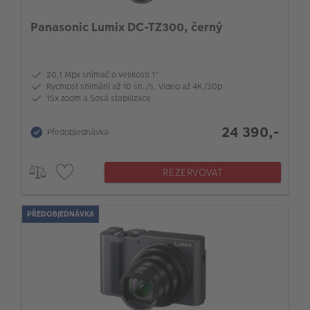
Panasonic Lumix DC-TZ300, černý
20,1 Mpx snímač o velikosti 1"
Rychlost snímání až 10 sn./s, Video až 4K/30p
15x zoom a 5osá stabilizace
24 390,-
Předobjednávka
REZERVOVAT
PŘEDOBJEDNÁVKA