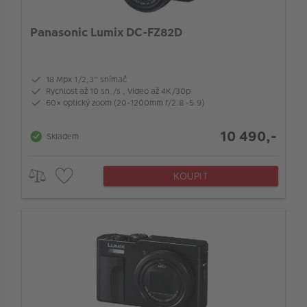
VÝPRODEJ
Panasonic Lumix DC-FZ82D
FOTO BAZAR
Full-frame snímač
Akce a slevy
Stabilizace obrazu v objektivu
18 Mpx 1/2,3" snímač
Fotoprodukty
Rychlost až 10 sn./s , Video až 4K/30p
60× optický zoom (20-1200mm f/2.8 -5.9)
Barva
10 490,-
Skladem
Stabilizace obrazu v těle
KOUPIT
Hledáček
Nekomprimovaný formát (RAW)
Typ paměti