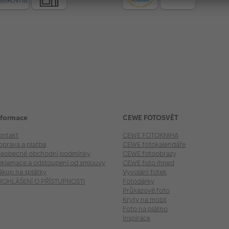
nformace
CEWE FOTOSVĚT
ontakt
CEWE FOTOKNIHA
oprava a platba
CEWE fotokalendáře
šeobecné obchodní podmínky
CEWE fotoobrazy
eklamace a odstoupení od smlouvy
CEWE foto ihned
ákup na splátky
Vyvolání fotek
ROHLÁŠENÍ O PŘÍSTUPNOSTI
Fotodárky
Průkazové foto
Kryty na mobil
Foto na plátno
Inspirace