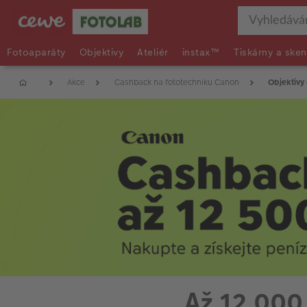
Fotoaparáty
Objektivy
Ateliér
instax™
Tiskárny a sken
Akce
Cashback na fototechniku Canon
Objektivy
Až 12 000