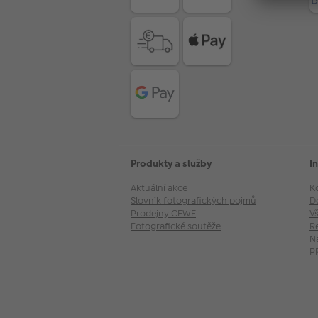
Produkty a služby
I
Aktuální akce
K
Slovník fotografických pojmů
D
Prodejny CEWE
V
Fotografické soutěže
R
N
P