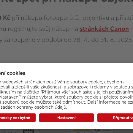
0 Kč
při nákupu fotoaparátů, objektivů a přísl
ku registrujte svůj nákup na
stránkách Canon
n
y zakoupené v období od 28. 4. do 31. 8. 2025
působ doručení
Kvalita a bezpečnost