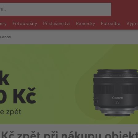
ery
Fotobrašny
Příslušenství
Rámečky
Fotoalba
Výpr
 Canon
 Kč zpět při nákupu objek