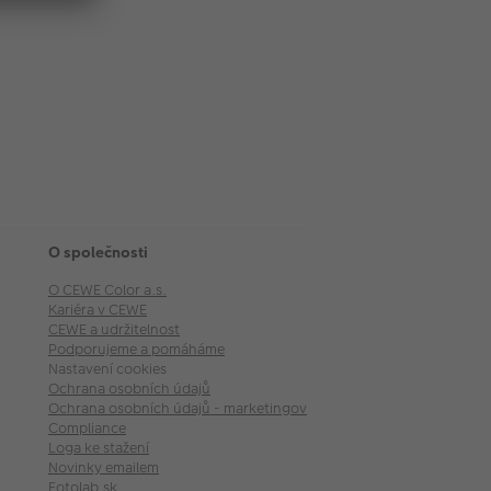
O společnosti
O CEWE Color a.s.
Kariéra v CEWE
CEWE a udržitelnost
Podporujeme a pomáháme
Nastavení cookies
Ochrana osobních údajů
Ochrana osobních údajů - marketingové akce
Compliance
Loga ke stažení
Novinky emailem
Fotolab.sk