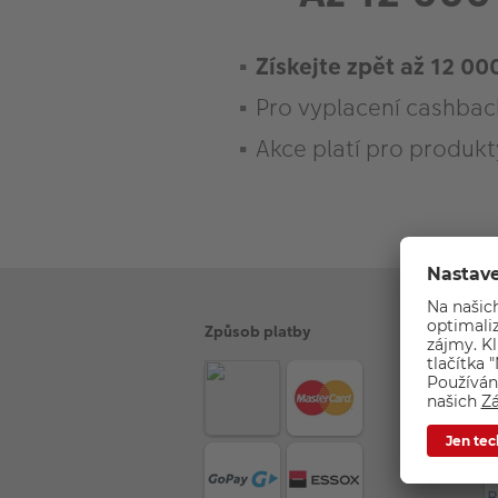
Získejte zpět až 12 00
Pro vyplacení cashbac
Akce platí pro produkt
Product
List
Způsob platby
Z