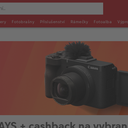
ery
Fotobrašny
Příslušenství
Rámečky
Fotoalba
Výpr
AYS + cashback na vybran