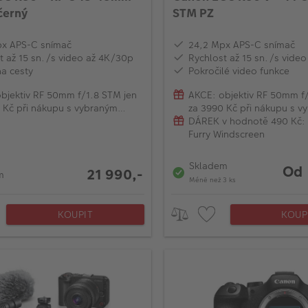
černý
STM PZ
px APS-C snímač
24,2 Mpx APS-C snímač
t až 15 sn./s video až 4K/30p
Rychlost až 15 sn./s vide
na cesty
Pokročilé video funkce
bjektiv RF 50mm f/1.8 STM jen
AKCE: objektiv RF 50mm f/
 Kč při nákupu s vybraným
za 3990 Kč při nákupu s v
m EOS R
modelem EOS R
DÁREK v hodnotě 490 Kč: 
Furry Windscreen
Skladem
Od 
21 990,-
m
Méně než 3 ks
KOUPIT
KOUP