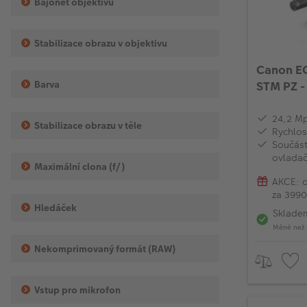
Bajonet objektivu
Stabilizace obrazu v objektivu
Canon EO
Barva
STM PZ 
24,2 M
Stabilizace obrazu v těle
Rychlos
Součást
ovlada
Maximální clona (f/)
AKCE: o
za 3990
modele
Hledáček
Sklade
Méně než 
Nekomprimovaný formát (RAW)
Vstup pro mikrofon