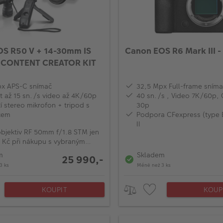
S R50 V + 14-30mm IS
Canon EOS R6 Mark III -
- CONTENT CREATOR KIT
px APS-C snímač
32,5 Mpx Full-frame sníma
t až 15 sn./s video až 4K/60p
‎‎‎40 sn./s , Video 7K/60p
í stereo mikrofon + tripod s
30p‎
čem
Podpora CFexpress (type 
II
bjektiv RF 50mm f/1.8 STM jen
 Kč při nákupu s vybraným
m EOS R
m
Skladem
25 990,-
3 ks
Méně než 3 ks
KOUPIT
KOUP