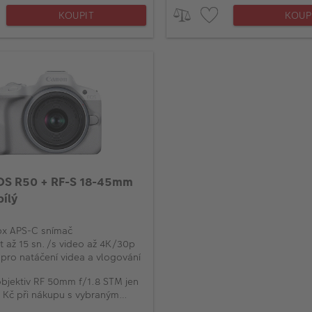
KOUPIT
KOUP
OS R50 + RF-S 18-45mm
bílý
px APS-C snímač
t až 15 sn./s video až 4K/30p
i pro natáčení videa a vlogování
bjektiv RF 50mm f/1.8 STM jen
 Kč při nákupu s vybraným
m EOS R