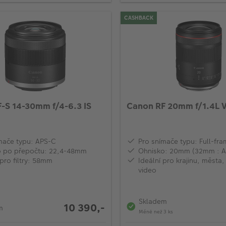
CASHBACK
-S 14-30mm f/4-6.3 IS
Canon RF 20mm f/1.4L
mače typu: APS-C
Pro snímače typu: Full-fr
o po přepočtu: 22,4-48mm
Ohnisko: 20mm (32mm : A
pro filtry: 58mm
Ideální pro krajinu, města, 
video
Skladem
10 390,-
m
Méně než 3 ks