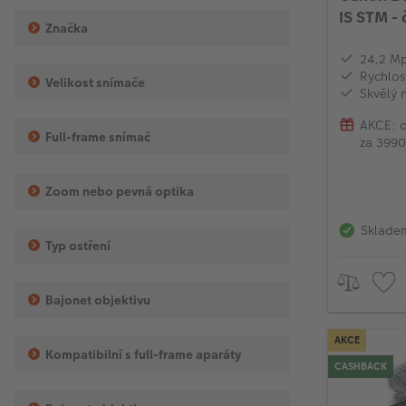
IS STM - 
Značka
24,2 M
Rychlos
Velikost snímače
Skvělý 
AKCE: o
Full-frame snímač
za 3990
modele
Zoom nebo pevná optika
Sklade
Typ ostření
Bajonet objektivu
AKCE
Kompatibilní s full-frame aparáty
CASHBACK