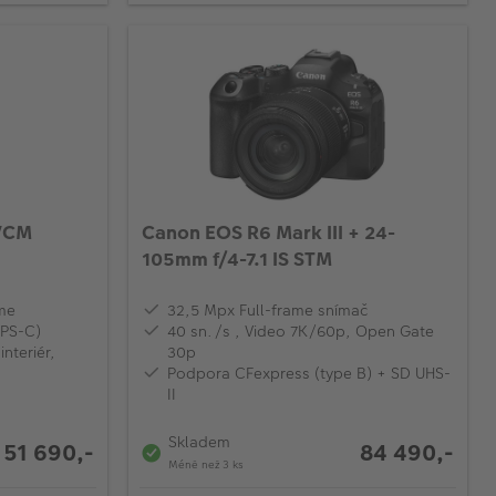
 VCM
Canon EOS R6 Mark III + 24-
105mm f/4-7.1 IS STM
ame
‎32,5 Mpx Full-frame snímač
PS-C)
‎‎‎40 sn./s , Video 7K/60p, Open Gate
interiér,
30p‎
Podpora CFexpress (type B) + SD UHS-
II
Skladem
51 690,-
84 490,-
Méně než 3 ks