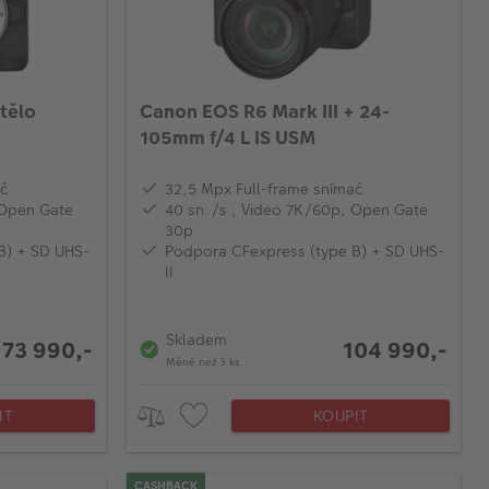
 tělo
Canon EOS R6 Mark III + 24-
105mm f/4 L IS USM
č
‎32,5 Mpx Full-frame snímač
, Open Gate
‎‎‎40 sn./s , Video 7K/60p, Open Gate
30p‎
B) + SD UHS-
Podpora CFexpress (type B) + SD UHS-
II
Skladem
73 990,-
104 990,-
Méně než 3 ks
IT
KOUPIT
CASHBACK