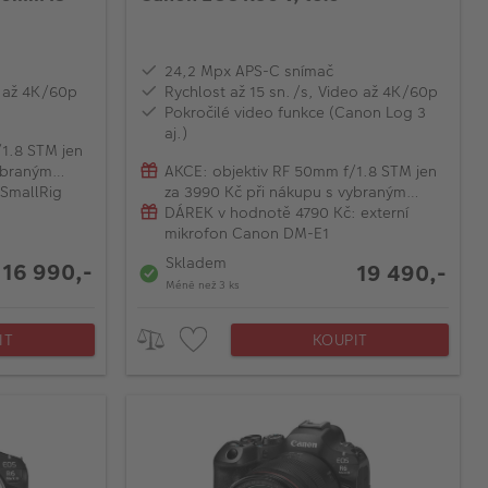
24,2 Mpx APS-C snímač
o až 4K/60p
Rychlost až 15 sn./s, Video až 4K/60p
Pokročilé video funkce (Canon Log 3
aj.)
1.8 STM jen
ybraným
AKCE: objektiv RF 50mm f/1.8 STM jen
SmallRig
za 3990 Kč při nákupu s vybraným
modelem EOS R
DÁREK v hodnotě 4790 Kč: externí
mikrofon Canon DM-E1
Skladem
16 990,-
19 490,-
Méně než 3 ks
IT
KOUPIT