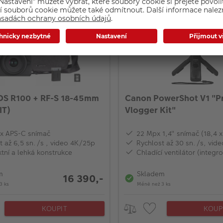
CASHBACK
OS R100 + RF-S 18-45mm
Canon PowerShot V1 "
IT)
Vlogger Kit"
x APS-C snímač
22 Mpx 1,4" snímač (18,4 
t až 6,5 sn./s , video 4K/25p
Rychlost až 30 sn./s, vid
ní a lehká konstrukce
Chladící ventilátor (integr
m
Skladem
16 390,-
3 ks
Méně než 3 ks
KOUPIT
KOUP