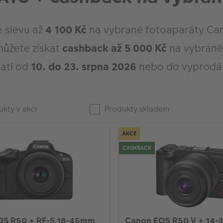
e slevu až
4 100 Kč
na vybrané fotoaparáty Ca
můžete získat
cashback až 5 000 Kč
na vybrané
latí od
10. do 23. srpna 2026
nebo do vyprodán
kty v akci
Produkty skladem
AKCE
CASHBACK
OS R50 + RF-S 18-45mm
Canon EOS R50 V + 14-