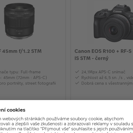
F 45mm f/1.2 STM
Canon EOS R100 + RF-
IS STM - černý
mače typu: Full-frame
24,1Mpx APS-C snímač
o: 45mm (72mm : APS-C)
Rychlost až 6,5 sn./s , v
pro portréty, street fotografii
Dobrá cena s všestranným
12 790,-
m
Skladem
KOUPIT
KOUP