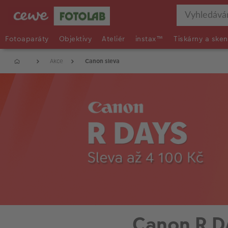
Fotoaparáty
Objektivy
Ateliér
instax™
Tiskárny a sken
Akce
Canon sleva
Canon R D