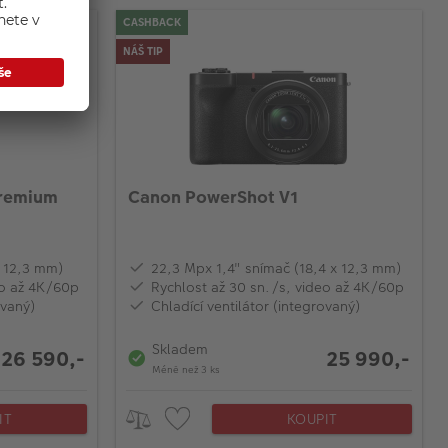
CASHBACK
NÁŠ TIP
Premium
Canon PowerShot V1
x 12,3 mm)
22,3 Mpx 1,4" snímač (18,4 x 12,3 mm)
eo až 4K/60p
Rychlost až 30 sn./s, video až 4K/60p
ovaný)
Chladící ventilátor (integrovaný)
Skladem
26 590,-
25 990,-
Méně než 3 ks
IT
KOUPIT