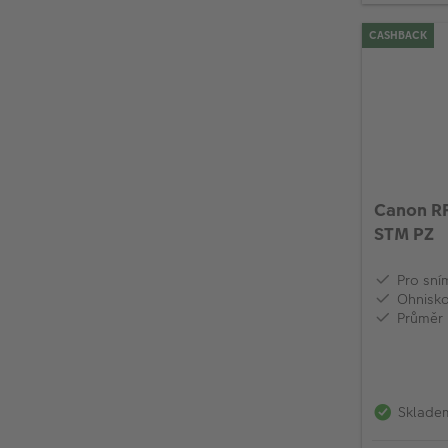
CASHBACK
Canon RF
STM PZ
Pro sní
Ohnisk
Průměr 
Sklade