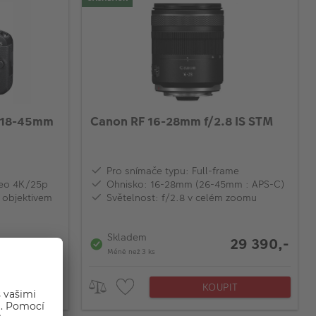
S 18-45mm
Canon RF 16-28mm f/2.8 IS STM
Pro snímače typu: Full-frame
ideo 4K/25p
Ohnisko: 16-28mm (26-45mm : APS-C)
 objektivem
Světelnost: f/2.8 v celém zoomu
Skladem
29 390,-
15 390,-
Méně než 3 ks
IT
KOUPIT