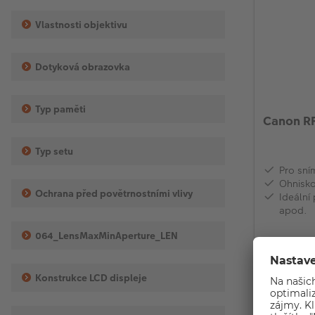
Vlastnosti objektivu
Dotyková obrazovka
Typ paměti
Canon R
Typ setu
Pro sní
Ohnisk
Ochrana před povětrnostními vlivy
Ideální 
apod.
064_LensMaxMinAperture_LEN
Sklade
Konstrukce LCD displeje