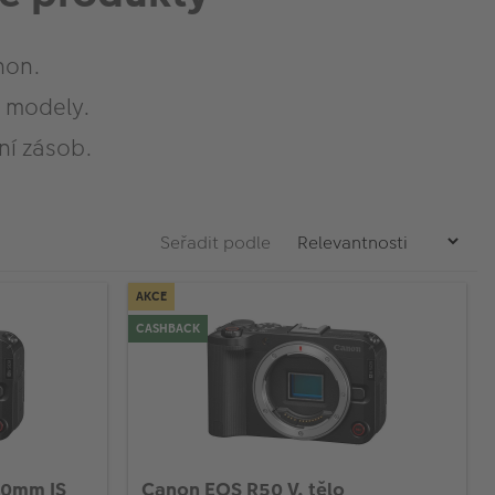
non.
 modely.
í zásob.
Seřadit podle
AKCE
CASHBACK
30mm IS
Canon EOS R50 V, tělo