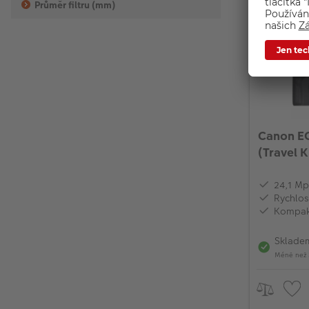
Průměr filtru (mm)
Canon E
(Travel K
24,1 Mp
Rychlos
Kompakt
Sklade
Méně než 