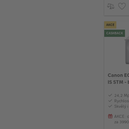
AKCE
CASHBACK
Canon E
IS STM - 
24,2 M
Rychlos
Skvělý 
AKCE: o
za 3990
modele