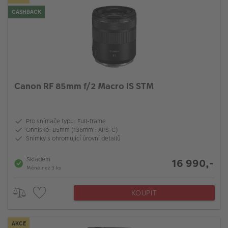
CASHBACK
Canon RF 85mm f/2 Macro IS STM
Pro snímače typu: Full-frame
Ohnisko: 85mm (136mm : APS-C)
Snímky s ohromující úrovní detailů
Skladem
16 990,-
Méně než 3 ks
KOUPIT
AKCE