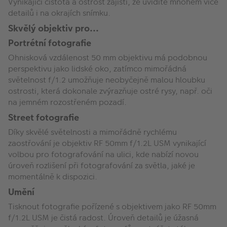
Vynikající čistota a ostrost zajistí, že uvidíte mnohem více
detailů i na okrajích snímku.
Skvělý objektiv pro...
Portrétní fotografie
Ohnisková vzdálenost 50 mm objektivu má podobnou
perspektivu jako lidské oko, zatímco mimořádná
světelnost f/1.2 umožňuje neobyčejně malou hloubku
ostrosti, která dokonale zvýrazňuje ostré rysy, např. oči
na jemném rozostřeném pozadí.
Street fotografie
Díky skvělé světelnosti a mimořádně rychlému
zaostřování je objektiv RF 50mm f/1.2L USM vynikající
volbou pro fotografování na ulici, kde nabízí novou
úroveň rozlišení při fotografování za světla, jaké je
momentálně k dispozici.
Umění
Tisknout fotografie pořízené s objektivem jako RF 50mm
f/1.2L USM je čistá radost. Úroveň detailů je úžasná