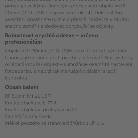
pohybuje velkými skleněnými prvky uvnitř objektivu RF
50mm f/1.2L USM s naprostou lehkostí. Dokonalého
zaostření dosáhnete rychle a přesně, takže lze v záběru
snadno zaměřit a sledovat pohybující se objekty.
Robustnost a rychlá odezva – určeno
profesionálům
Objektiv RF 50mm f/1.2L USM patří do řady L výrobků
Canon a je chráněn proti prachu a vlhkosti¹. Nastavitelný
ovládací kroužek objektivu umožňuje okamžité nastavení
fotoaparátu a nabízí tak manuální ovládání s lepší
kontrolou.
Obsah balení
RF 50mm f/1.2L USM
Krytka objektivu E-77 II
Krytka objektivu proti prachu D1
Sluneční clona ES-83
Měkké pouzdro se stahovací šňůrkou LP1319