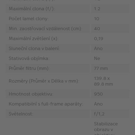
Maximální clona (f/):
1.2
Počet lamel clony:
10
Min. zaostřovací vzdálenost (cm):
40
Maximální zvětšení (x):
0,19
Sluneční clona v balení:
Ano
Stativová objímka:
Ne
Průměr filtru (mm):
77 mm
139.8 x
Rozměry (Průměr x Délka v mm):
89.8 mm
Hmotnost objektivu:
950
Kompatibilní s full-frame aparáty:
Ano
Světelnost:
f/1,2
Stabilizace
obrazu v