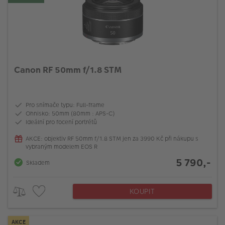
Canon RF 50mm f/1.8 STM
Pro snímače typu: Full-frame
Ohnisko: 50mm (80mm : APS-C)
Ideální pro focení portrétů
AKCE: objektiv RF 50mm f/1.8 STM jen za 3990 Kč při nákupu s
vybraným modelem EOS R
5 790,-
Skladem
KOUPIT
AKCE