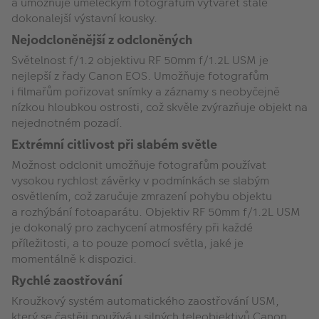
a umožňuje uměleckým fotografům vytvářet stále
dokonalejší výstavní kousky.
Nejodcloněnější z odcloněných
Světelnost f/1.2 objektivu RF 50mm f/1.2L USM je
nejlepší z řady Canon EOS. Umožňuje fotografům
i filmařům pořizovat snímky a záznamy s neobyčejně
nízkou hloubkou ostrosti, což skvěle zvýrazňuje objekt na
nejednotném pozadí.
Extrémní citlivost při slabém světle
Možnost odclonit umožňuje fotografům používat
vysokou rychlost závěrky v podmínkách se slabým
osvětlením, což zaručuje zmrazení pohybu objektu
a rozhýbání fotoaparátu. Objektiv RF 50mm f/1.2L USM
je dokonalý pro zachycení atmosféry při každé
příležitosti, a to pouze pomocí světla, jaké je
momentálně k dispozici.
Rychlé zaostřování
Kroužkový systém automatického zaostřování USM,
který se častěji používá u silných teleobjektivů Canon,