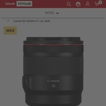
0
MENU
Canon RF 50mm f/1.2L USM
FOTOAPARÁTY
AKCE
OBJEKTIVY
ATELIÉR
INSTAX™
TISKÁRNY A SKENERY
FOTOBRAŠNY
PŘÍSLUŠENSTVÍ
RÁMEČKY
FOTOALBA