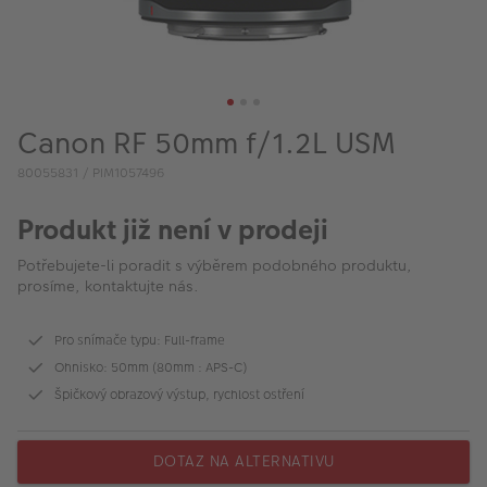
VÝPRODEJ
FOTO BAZAR
Akce a slevy
Canon RF 50mm f/1.2L USM
Fotoprodukty
80055831 / PIM1057496
Produkt již není v prodeji
Potřebujete-li poradit s výběrem podobného produktu,
prosíme, kontaktujte nás.
Pro snímače typu: Full-frame
Ohnisko: 50mm (80mm : APS-C)
Špičkový obrazový výstup, rychlost ostření
DOTAZ NA ALTERNATIVU