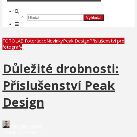
Vyhledat
FOTOLAB Fotorádce
Novinky
Peak Design
Příslušenství pro
fotografy
Důležité drobnosti:
Příslušenství Peak
Design
Miroslav Krejčí
10 min. pro čtení