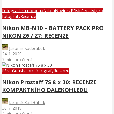
Fotografická poradna
Nikon
Novinky
Příslušenství pro
fotografy
Recenze
Nikon MB-N10 – BATTERY PACK PRO
NIKON Z6 / Z7: RECENZE
Jaromír Kadeřábek
24. 1. 2020
7 min. pro čtení
Příslušenství pro fotografy
Recenze
Nikon Prostaff 7S 8 x 30: RECENZE
KOMPAKTNÍHO DALEKOHLEDU
Jaromír Kadeřábek
30. 7. 2019
4 min. pro čtení