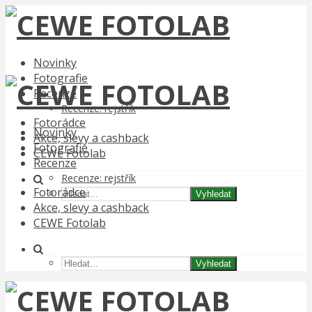
Novinky
Fotografie
Recenze
Recenze: rejstřík
Fotorádce
Novinky
Akce, slevy a cashback
Fotografie
CEWE Fotolab
Recenze
Recenze: rejstřík
Fotorádce
Vyhledat
Akce, slevy a cashback
CEWE Fotolab
Vyhledat