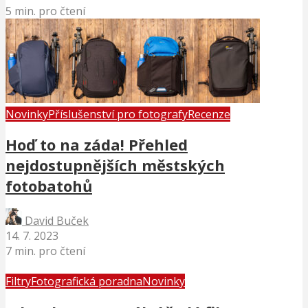
5 min. pro čtení
Novinky
Příslušenství pro fotografy
Recenze
Hoď to na záda! Přehled
nejdostupnějších městských
fotobatohů
David Buček
14. 7. 2023
7 min. pro čtení
Filtry
Fotografická poradna
Novinky