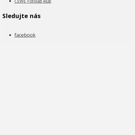
CEWE Fotolab klub
Sledujte nás
facebook
instagram
youtube
Cewe Color, a.s. - Copyright © 2026.
Novinky
Fotografie
Recenze
Recenze: rejstřík
Fotorádce
Akce, slevy a cashback
CEWE Fotolab