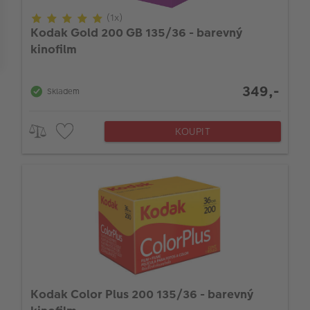
VÝPRODEJ
(1x)
Kodak Gold 200 GB 135/36 - barevný
FOTO BAZAR
Typ příslušenství
kinofilm
Akce a slevy
349,-
Fotoprodukty
Skladem
KOUPIT
Kodak Color Plus 200 135/36 - barevný