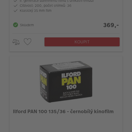
II. generace barevného filmu s unikátní emulzí
Citlivost: 200, počet snímků: 36
Klasický 35 mm film
369,-
Skladem
KOUPIT
Ilford PAN 100 135/36 - černobílý kinofilm