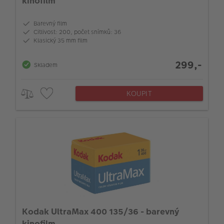
kinofilm
Barevný film
Citlivost: 200, počet snímků: 36
Klasický 35 mm film
299,-
Skladem
KOUPIT
Kodak UltraMax 400 135/36 - barevný
kinofilm