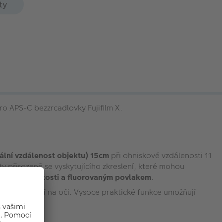
ty
ro APS-C bezzrcadlovky Fujifilm X.
lní vzdálenost objektu) 15cm
při ohniskové vzdálenosti 11
ty přirozeně se vyskytujícího zkreslení, které mohou
ou proti vlhkosti a fluorovaným povlakem
.
ckého ostření na oči. Vysoce praktické funkce umožňují