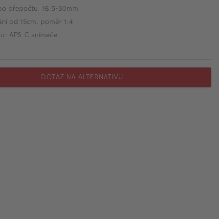
po přepočtu: 16.5-30mm
ání od 15cm, poměr 1:4
ro: APS-C snímače
DOTAZ NA ALTERNATIVU