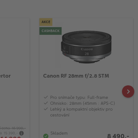
AKCE
CASHBACK
ertor
Canon RF 28mm f/2.8 STM
Pro snímače typu: Full-frame
Ohnisko: 28mm (45mm : APS-C)
Lehký a kompaktní objektiv pro
cestování
 cena 16 990,-
Skladem
na 15 390,-
8 490,-