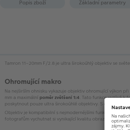
Popis zboží
Základní parametry
Tamron 11–20mm F/2.8 je ultra širokoúhlý objektiv se svět
Ohromující makro
Na nejširším ohnisku vykazuje objektiv ohromující výkon př
mm a maximální
poměr zvětšení 1:4
. Tato funkce vyzývá k 
poskytnout pouze ultra širokoúhlé objektivy. S ohledem na
Objektiv je kompatibilní s nejmodernějšími funkcemi dnešní
fotografům vychutnat si vynikající kvalitu obrazu tohoto ul