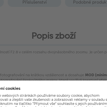
Příslušenství
Podobné produk
Popis zboží
elností F2.8 v celém rozsahu dvojnásobného zoomu. Je určen p
i fotografování na krátkou vzdálenost a dosahuje
MOD (minimá
fotografování širokoúhlého makra, které využívá kreativní efek
 venkovní fotografování je objektiv opatřen
konstrukcí odoln
ch fotoaparátů jako je rychlé hybridní ostření nebo automati
tra širokoúhlého objektivu s rychlou clonou F2,8.