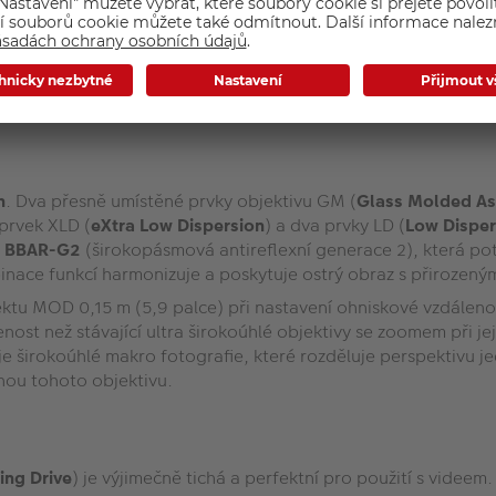
. Na ultra širokoúhlý objektiv s clonou F2,8 je tedy mimořádn
tlivé zachycení obrazu, aniž by jim bránila velikost nebo hmot
h
. Dva přesně umístěné prvky objektivu GM (
Glass Molded As
 prvek XLD (
eXtra Low Dispersion
) a dva prvky LD (
Low Disper
u
BBAR-G2
(širokopásmová antireflexní generace 2), která pot
binace funkcí harmonizuje a poskytuje ostrý obraz s přirozený
ktu MOD 0,15 m (5,9 palce) při nastavení ohniskové vzdáleno
nost než stávající ultra širokoúhlé objektivy se zoomem při jeji
 širokoúhlé makro fotografie, které rozděluje perspektivu jed
nou tohoto objektivu.
ing Drive
) je výjimečně tichá a perfektní pro použití s videem