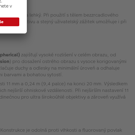
ě kompaktní a lehký. Při použití s tělem bezzrcadlového
nost objektivu a stejný uživatelský zážitek umožňuje i při
pherical)
zajišťují vysoké rozlišení v celém obrazu, od
sion
) pro dosažení ostrého obrazu s vysoce korigovanými
lačuje duchy a odlesky na minimální úroveň a odhaluje
mi barvami a bohatou sytostí.
sti 11 mm a 0,24 m (9,4 palce) na konci 20 mm. Výsledkem
ch nejširší ohniskové vzdálenosti. Při nejširším nastavení 11
inečnou pro ultra širokoúhlé objektivy a zároveň využívá
. Konstrukce je odolná proti vlhkosti a fluorovaný povlak