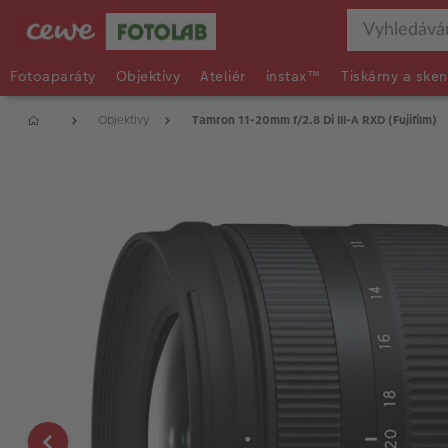
Fotoaparáty
Objektivy
Ateliér
instax™
Tiskárny a sken
Objektivy
Tamron 11-20mm f/2.8 Di III-A RXD (Fujifilm)