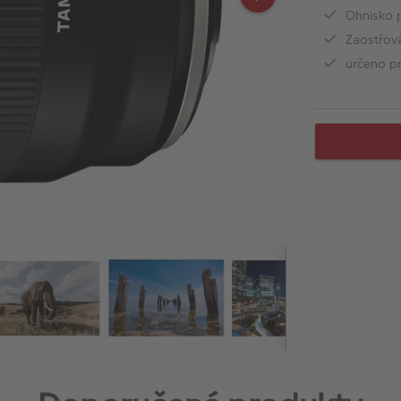
Ohnisko 
Zaostřov
určeno p