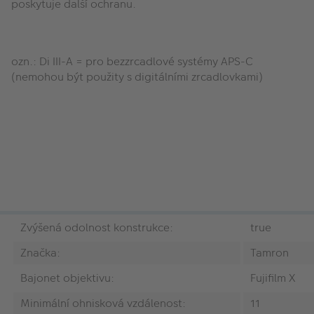
poskytuje další ochranu.
ozn.: Di III-A = pro bezzrcadlové systémy APS-C
(nemohou být použity s digitálními zrcadlovkami)
Zvýšená odolnost konstrukce:
true
Značka:
Tamron
Bajonet objektivu:
Fujifilm X
Minimální ohnisková vzdálenost:
11