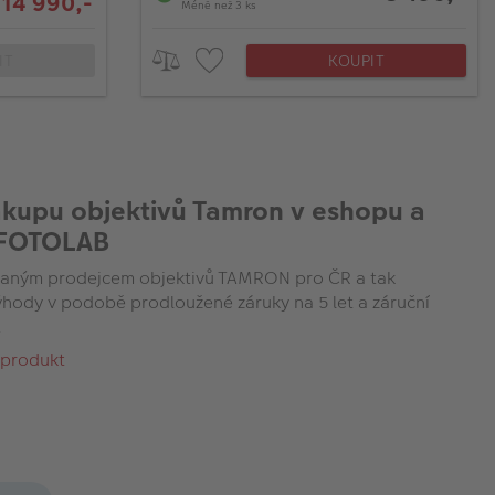
 14 990,-
Méně než 3 ks
IT
KOUPIT
ákupu objektivů Tamron v eshopu a
 FOTOLAB
aným prodejcem objektivů TAMRON pro ČR a tak
výhody v podobě prodloužené záruky na 5 let a záruční
.
 produkt