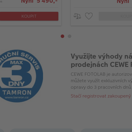
Nyní 5 490,-
Nyní
ks
KOUPIT
KOUP
Využijte výhody n
prodejnách CEWE
CEWE FOTOLAB je autorizov
můžete využít exkluzivních 
opravy do 3 pracovních dnů
Stačí registrovat zakoupený