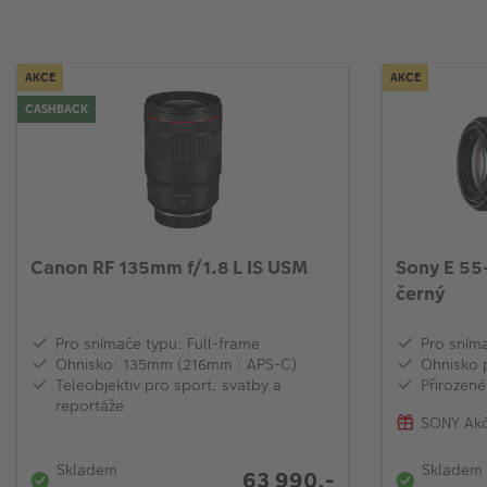
AKCE
AKCE
CASHBACK
Canon RF 135mm f/1.8 L IS USM
Sony E 55
černý
Pro snímače typu: Full-frame
Pro sním
Ohnisko: 135mm (216mm : APS-C)
Ohnisko 
Teleobjektiv pro sport, svatby a
Přirozené
reportáže
SONY Akč
Skladem
Skladem
63 990,-