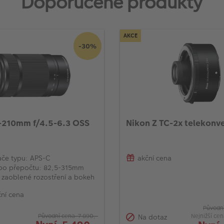
Doporučené produkty
AKCE
-30%
-210mm f/4.5-6.3 OSS
Nikon Z TC-2x telekonv
ače typu: APS-C
akční cena
po přepočtu: 82,5-315mm
 zaoblené rozostření a bokeh
ní cena
Původní
Nejnižší ce
Na dotaz
Původní cena 7 890,-