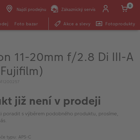
0
Najdi prodejnu
Zákaznický servis
odej
Foto bazar
Akce a slevy
Fotoprodukty
n 11-20mm f/2.8 Di III-A
Fujifilm)
IM1200257
kt již není v prodeji
li poradit s výběrem podobného produktu, prosíme,
ás.
ače typu: APS-C