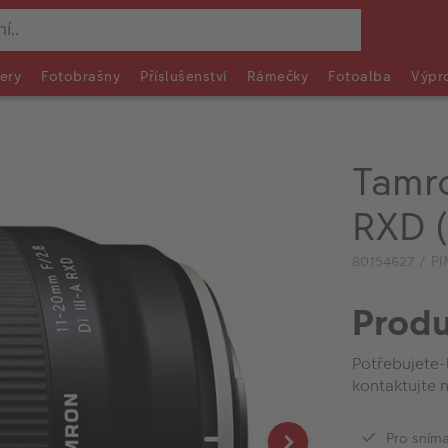
ery
Fotobrašny
Příslušenství
Rámečky
Fotoalba
Výpr
Tamro
RXD (
80154627 / P
Produ
Potřebujete-
kontaktujte n
Pro sním