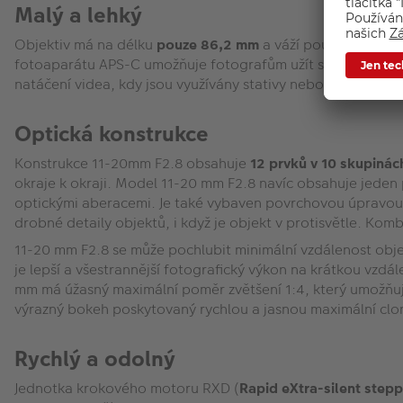
Malý a lehký
Objektiv má na délku
pouze 86,2 mm
a váží pouhých
335 g
fotoaparátu APS-C umožňuje fotografům užít si systém pro ci
natáčení videa, kdy jsou využívány stativy nebo gimbaly.
Optická konstrukce
Konstrukce 11-20mm F2.8 obsahuje
12 prvků v 10 skupinác
okraje k okraji. Model 11-20 mm F2.8 navíc obsahuje jeden
optickými aberacemi. Je také vybaven povrchovou úpravo
drobné detaily objektů, i když je objekt v protisvětle. Kom
11-20 mm F2.8 se může pochlubit minimální vzdálenost obje
je lepší a všestrannější fotografický výkon na krátkou vzdále
mm má úžasný maximální poměr zvětšení 1:4, který umožňuje
výrazný bokeh poskytovaný rychlou a jasnou maximální clo
Rychlý a odolný
Jednotka krokového motoru RXD (
Rapid eXtra-silent stepp