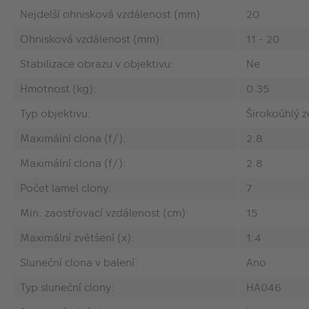
Nejdelší ohnisková vzdálenost (mm):
20
Ohnisková vzdálenost (mm):
11 - 20
Stabilizace obrazu v objektivu:
Ne
Hmotnost (kg):
0.35
Typ objektivu:
Širokoúhlý 
Maximální clona (f/):
2.8
Maximální clona (f/):
2.8
Počet lamel clony:
7
Min. zaostřovací vzdálenost (cm):
15
Maximální zvětšení (x):
1:4
Sluneční clona v balení:
Ano
Typ sluneční clony:
HA046