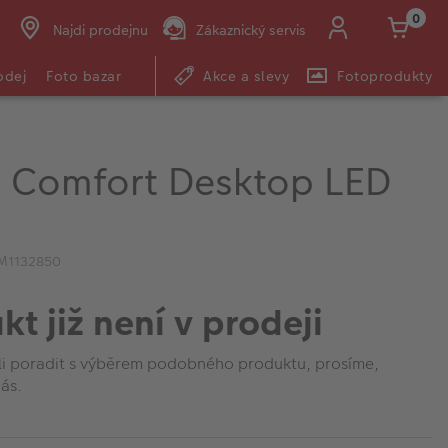
0
Najdi prodejnu
Zákaznický servis
odej
Foto bazar
Akce a slevy
Fotoprodukty
i Comfort Desktop LED
IM1132850
kt již není v prodeji
li poradit s výběrem podobného produktu, prosíme,
ás.