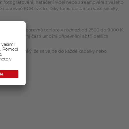
em fotografování, natáčení videí nebo streamování z vašeho
lé i barevné RGB světlo. Díky tomu dostanou vaše snímky,
ě nastavitelná barevná teplota v rozmezí od 2500 do 9000 K.
ách a na horní části umožní připevnění až tří dalších
 kompaktní a lehký, že se vejde do každé kabelky nebo