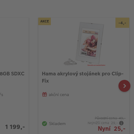
AKCE
-4,-
28GB SDXC
Hama akrylový stojánek pro Clip-
Fix
/s
akční cena
Původní cena 49,-
Nejnižší cena 29,-
Skladem
1 199,-
Nyní 25,-