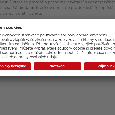
šenství, které se postará o potřebné osvětlení a komfort běh
tlo se 60 diodami, které rovnoměrně produkují bílé, teplé bí
ebo barevnou atmosféru.
ých nastavení. Potěší také plynule stmívatelný jas a libovoln
diny při maximální intenzitě světla. Praktické úchyty po stran
tento přístroj využít také jako selfie tyč. Celý set je natolik