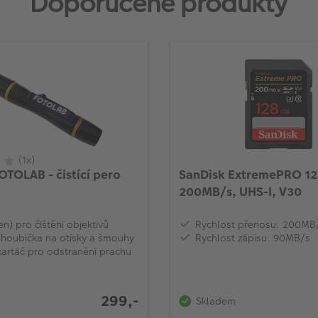
Doporučené produkty
(1x)
OTOLAB - čistící pero
SanDisk ExtremePRO 1
200MB/s, UHS-I, V30
en) pro čištění objektivů
Rychlost přenosu: 200MB
 houbička na otisky a šmouhy
Rychlost zápisu: 90MB/s
kartáč pro odstranění prachu
299,-
Skladem