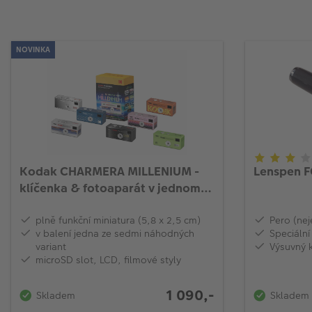
NOVINKA
Kodak CHARMERA MILLENIUM -
Lenspen F
klíčenka & fotoaparát v jednom
(náhodné balení, 1ks)
plně funkční miniatura (5,8 x 2,5 cm)
Pero (nej
v balení jedna ze sedmi náhodných
Speciální
variant
Výsuvný 
microSD slot, LCD, filmové styly
1 090,-
Skladem
Skladem