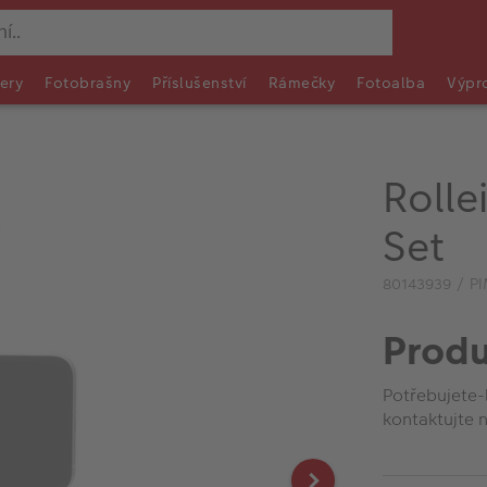
ery
Fotobrašny
Příslušenství
Rámečky
Fotoalba
Výpr
Rolle
Set
80143939 / P
Produ
Potřebujete-
kontaktujte n