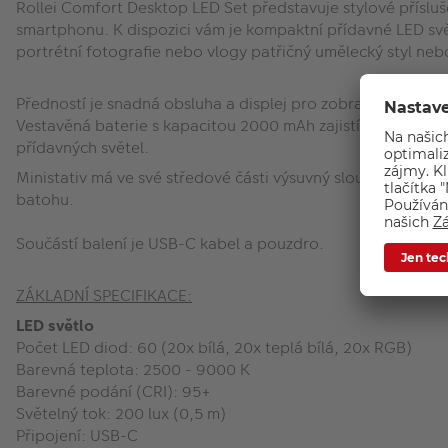
Rollei Comfort Desktop LED Set představuje stylové příslu
smartphonu. K dispozici vám je kompaktní přídavné LED svě
portrétní fotografie nebo vlogy patřičný umělecký styl n
Předností je snadná obsluha a displej pro zobrazení vybran
Vestavěná baterie s kapacitou 2000 mAh zajistí výdrž až 3 ho
přídavných světel.
Ministativ má ve své středové části výsuvný sloup, takže lze 
batohu.
Součástí balení je USB-C kabel a pouzdro.
ZÁKLADNÍ SPECIFIKACE:
LED světlo
Počet LED diod: 60 (20x bílá, 20x teplá bílá, 20x RGB)
Barevná teplota: 2500 - 9000 K
Barevné podání (CRI): 95+
Světelný tok: 200 lux (0,5 m)
Připojení: USB-C