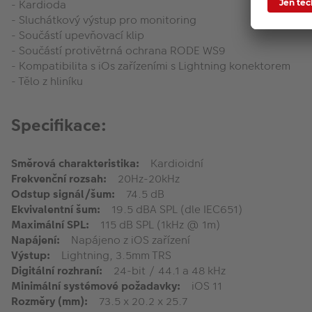
- Kardioda
- Sluchátkový výstup pro monitoring
- Součástí upevňovací klip
- Součástí protivětrná ochrana RODE WS9
- Kompatibilita s iOs zařízeními s Lightning konektorem
- Tělo z hliníku
Specifikace:
Směrová charakteristika:
Kardioidní
Frekvenční rozsah:
20Hz-20kHz
Odstup signál/šum:
74.5 dB
Ekvivalentní šum:
19.5 dBA SPL (dle IEC651)
Maximální SPL:
115 dB SPL (1kHz @ 1m)
Napájení:
Napájeno z iOS zařízení
Výstup:
Lightning, 3.5mm TRS
Digitální rozhraní:
24-bit / 44.1 a 48 kHz
Minimální systémové požadavky:
iOS 11
Rozměry (mm):
73.5 x 20.2 x 25.7