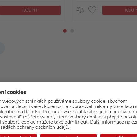
KOUPIT
KOUP
Popis zboží
ímé použití na zařízeních Apple iOS s rozhraním Lightning (i
atáčíte a zajistí tak vašim videím velmi kvalitní zvuk. Sluchát