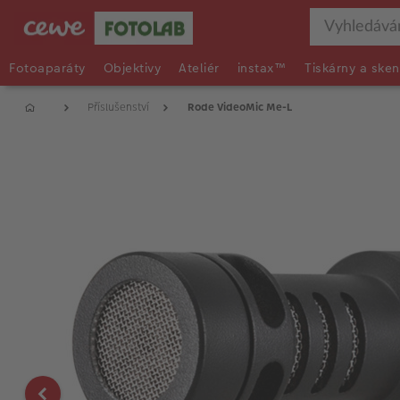
Fotoaparáty
Objektivy
Ateliér
instax™
Tiskárny a sken
Příslušenství
Rode VideoMic Me-L