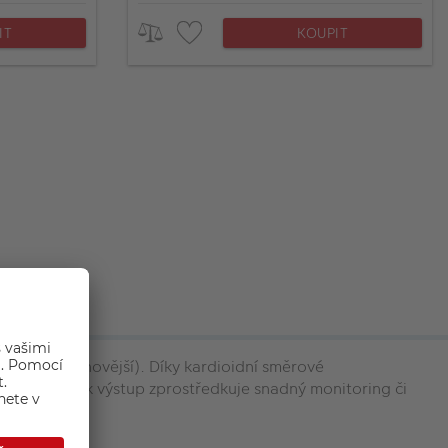
IT
KOUPIT
OS 11 nebo novější). Díky kardioidní směrové
kový 3,5mm jack výstup zprostředkuje snadný monitoring či