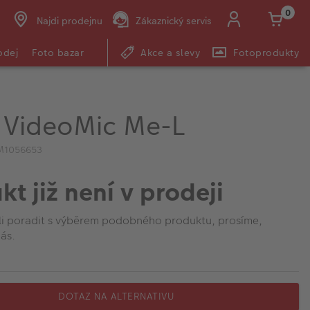
0
Najdi prodejnu
Zákaznický servis
odej
Foto bazar
Akce a slevy
Fotoprodukty
 VideoMic Me-L
IM1056653
kt již není v prodeji
li poradit s výběrem podobného produktu, prosíme,
ás.
DOTAZ NA ALTERNATIVU