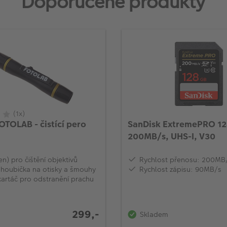
Doporučené produkty
(1x)
OTOLAB - čistící pero
SanDisk ExtremePRO 1
200MB/s, UHS-I, V30
en) pro čištění objektivů
Rychlost přenosu: 200MB
 houbička na otisky a šmouhy
Rychlost zápisu: 90MB/s
kartáč pro odstranění prachu
299,-
Skladem