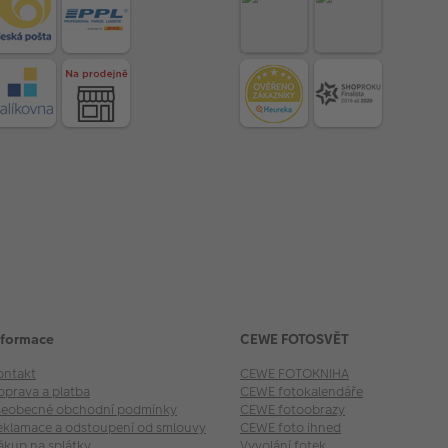
nformace
CEWE FOTOSVĚT
ontakt
CEWE FOTOKNIHA
oprava a platba
CEWE fotokalendáře
šeobecné obchodní podmínky
CEWE fotoobrazy
eklamace a odstoupení od smlouvy
CEWE foto ihned
ákup na splátky
Vyvolání fotek