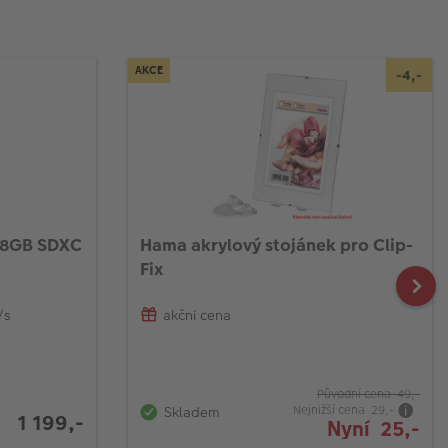
AKCE
-4,-
28GB SDXC
Hama akrylový stojánek pro Clip-
Fix
/s
akční cena
Původní cena 49,-
Nejnižší cena 29,-
Skladem
1 199,-
Nyní 25,-