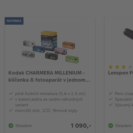
NOVINKA
Kodak CHARMERA MILLENIUM -
Lenspen F
klíčenka & fotoaparát v jednom
(náhodné balení, 1ks)
plně funkční miniatura (5,8 x 2,5 cm)
Pero (nej
v balení jedna ze sedmi náhodných
Speciální
variant
Výsuvný 
microSD slot, LCD, filmové styly
1 090,-
Skladem
Skladem