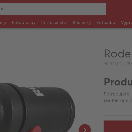
ery
Fotobrašny
Příslušenství
Rámečky
Fotoalba
Výpr
Rode
80113392 / P
Produ
Potřebujete-
kontaktujte n