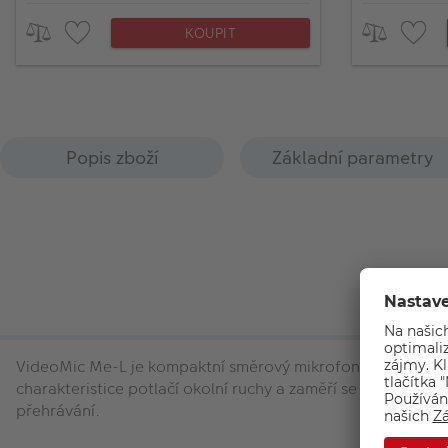
KOUPIT
Popis zboží
Základní parametry
VideoMic Me-L je kompaktní směrový mikrofon určený pro př
charakteristice potlačí okolní ruchy a zaměří se na to, co n
přehrávání.