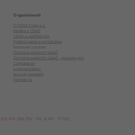
O společnosti
O CEWE Color a.s.
Kariéra v CEWE
CEWE a udržitelnost
Podporujeme a pomáháme
Nastavení cookies
Ochrana osobních údajů
Ochrana osobních údajů - marketingové akce
Compliance
Loga ke stažení
Novinky emailem
Fotolab.sk
 272 071 200
[Po - Pá: 9:00 - 17:00].