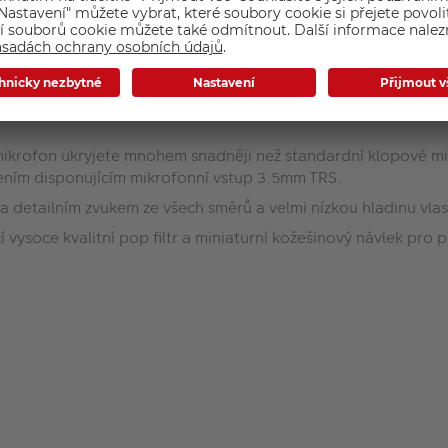
ezvou
krofon, sada barevných ID kroužků a pouzdro
ý mikrofon ukryjete mnohem snadněji než standardní klopové 
ízením disponujícím mikrofonní vstup 3.5mm TRS.
a detailním zvukem ze všech směrů a velmi nízkou hladinu vla
cí vysoce kvalitní pop filtr a miniaturní kožešinový návlek pro 