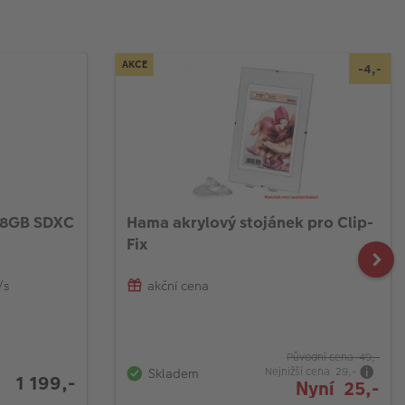
AKCE
-4,-
28GB SDXC
Hama akrylový stojánek pro Clip-
Fix
/s
akční cena
Původní cena 49,-
Nejnižší cena 29,-
Skladem
1 199,-
Nyní 25,-