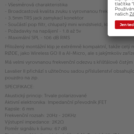
- Všesměrová charakteristika
- Broadcastová kvalita zvuku s vyrovnanou frekvenční od
- 3.5mm TRS jack zamykací konektor
- Součástí pop filtr, chlupatý mini windshield, klip na mi
- Požadavky na napájení - 1.8 až 5v
- Maximální SPL - 106 dB RMS
Přiložený montážní klip je extrémně kompaktní, takže cel
RØDE, jako Wireless GO II a AI-Micro, ale s jakýmkoliv zař
Má velmi vyrovnanou frekvenční odezvu s křišťálově čistým 
Lavalier II přichází s užitečnou sadou příslušenství obsahují
pouzdro na zip.
SPECIFIKACE:
Akustický princip: Trvale polarizované
Aktivní elektronika: Impedanční převodník JFET
Kapsle: 6 mm
Frekvenční rozsah: 20Hz - 20KHz
Výstupní impedance: 2K2Ω
Poměr signálu k šumu: 67 dB