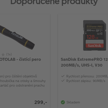
Doporučené produkty
(1x)
OTOLAB - čistící pero
SanDisk ExtremePRO 1
200MB/s, UHS-I, V30
en) pro čištění objektivů
Rychlost přenosu: 200MB
 houbička na otisky a šmouhy
Rychlost zápisu: 90MB/s
kartáč pro odstranění prachu
299,-
Skladem