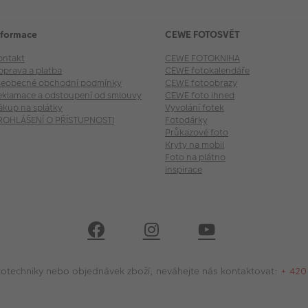
nformace
CEWE FOTOSVĚT
ontakt
CEWE FOTOKNIHA
oprava a platba
CEWE fotokalendáře
šeobecné obchodní podmínky
CEWE fotoobrazy
eklamace a odstoupení od smlouvy
CEWE foto ihned
ákup na splátky
Vyvolání fotek
ROHLÁŠENÍ O PŘÍSTUPNOSTI
Fotodárky
Průkazové foto
Kryty na mobil
Foto na plátno
Inspirace
 fototechniky nebo objednávek zboží, neváhejte nás kontaktovat:
+ 420