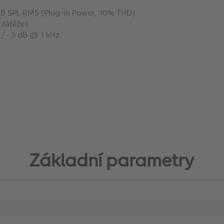
dB SPL RMS (Plug-In Power, 10% THD)
 zátěže)
+/- 3 dB @ 1 kHz
Základní parametry