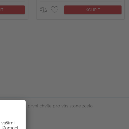
IT
KOUPIT
erý se už od první chvíle pro vás stane zcela