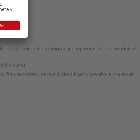
mikrofony. Dokonale spolupracuje nejenom s řadou produktů
stního šumu.
použití v exteriéru, barevné identifikační kroužky a praktické