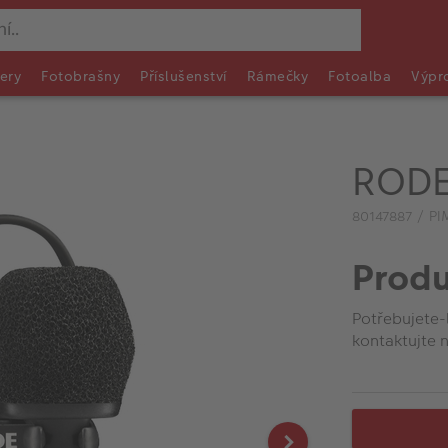
ery
Fotobrašny
Příslušenství
Rámečky
Fotoalba
Výpr
RODE 
80147887 / PI
Produ
Potřebujete-
kontaktujte n