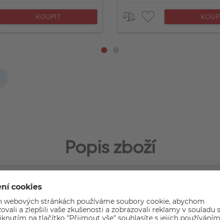
KOUPIT
KOUP
Popis zboží
 s nízkoprofilovým designem a broadcastovou kvalitou zvuku, kt
 tvorbě video obsahů, ale také podcastů
m designem