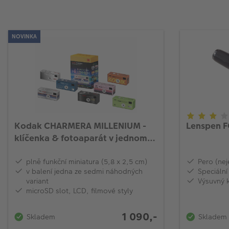
NOVINKA
Kodak CHARMERA MILLENIUM -
Lenspen F
klíčenka & fotoaparát v jednom
(náhodné balení, 1ks)
plně funkční miniatura (5,8 x 2,5 cm)
Pero (nej
v balení jedna ze sedmi náhodných
Speciální
variant
Výsuvný 
microSD slot, LCD, filmové styly
1 090,-
Skladem
Skladem