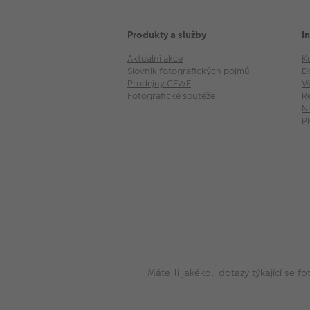
Produkty a služby
I
Aktuální akce
K
Slovník fotografických pojmů
D
Prodejny CEWE
V
Fotografické soutěže
R
N
P
Máte-li jakékoli dotazy týkající se