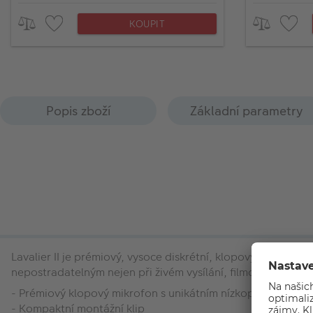
KOUPIT
Popis zboží
Základní parametry
Lavalier II je prémiový, vysoce diskrétní, klopový mikrofon
nepostradatelným nejen při živém vysílání, filmování, nebo
- Prémiový klopový mikrofon s unikátním nízkoprofilový
- Kompaktní montážní klip