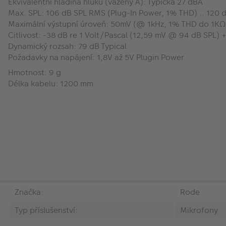
Ekvivalentní hladina hluku (vážený A): Typická 27 dBA
Max. SPL: 106 dB SPL RMS (Plug-In Power, 1% THD) .. 120 
Maximální výstupní úroveň: 50mV (@ 1kHz, 1% THD do 1KΩ
Citlivost: -38 dB re 1 Volt/Pascal (12,59 mV @ 94 dB SPL) 
Dynamický rozsah: 79 dB Typical
Požadavky na napájení: 1,8V až 5V Plugin Power
Hmotnost: 9 g
Délka kabelu: 1200 mm
Značka:
Rode
Typ příslušenství:
Mikrofony