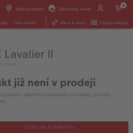
0
Najdi prodejnu
Zákaznický servis
odej
Foto bazar
Akce a slevy
Fotoprodukty
Lavalier II
M1153487
kt již není v prodeji
li poradit s výběrem podobného produktu, prosíme,
ás.
DOTAZ NA ALTERNATIVU