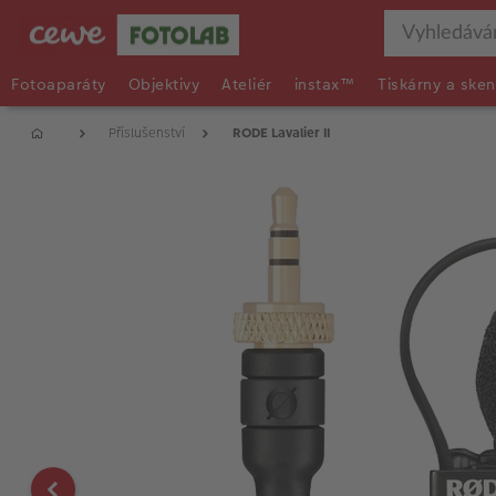
Fotoaparáty
Objektivy
Ateliér
instax™
Tiskárny a sken
Příslušenství
RODE Lavalier II