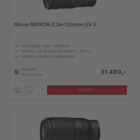
Nikon NIKKOR Z 24-120mm f/4 S
Pro snímače typu: Full-frame
Ohnisko: 24-120mm (36-180mm : APS-C)
Perfektní kontrast i v protisvětle
Skladem
31 490,-
Méně než 3 ks
KOUPIT