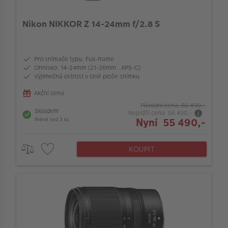
VÝPRODEJ
Typ ostření
Nikon NIKKOR Z 14-24mm f/2.8 S
FOTO BAZAR
Kompatibilní s full-frame aparáty
Akce a slevy
Pro snímače typu: Full-frame
Bajonet objektivu
Fotoprodukty
Ohnisko: 14-24mm (21-36mm : APS-C)
Výjimečná ostrost v celé ploše snímku
Akční cena
Stabilizace obrazu v objektivu
Původní cena 68 490,-
Skladem
Nejnižší cena 56 490,-
Nyní 55 490,-
Méně než 3 ks
Barva
KOUPIT
Maximální clona (f/)
Vlastnosti objektivu
064_LensMaxMinAperture_LEN