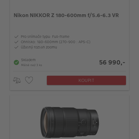
Nikon NIKKOR Z 180-600mm f/5.6-6.3 VR
Pro snímače typu: Full-frame
Ohnisko: 180-600mm (270-900 : APS-C)
Úžasný rozsah zoomu
Skladem
56 990,-
Méně než 3 ks
KOUPIT