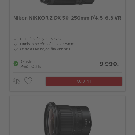
Nikon NIKKOR Z DX 50-250mm f/4.5-6.3 VR
Pro snímače typu: APS-C
Ohnisko po přepočtu: 75-375mm
Ostrost i na nejdelším ohnisku
Skladem
9 990,-
Méně než 3 ks
KOUPIT