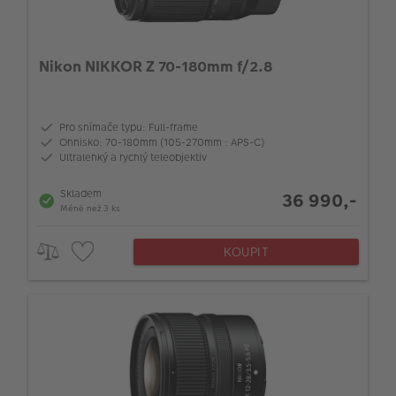
Nikon NIKKOR Z 70-180mm f/2.8
Pro snímače typu: Full-frame
Ohnisko: 70-180mm (105-270mm : APS-C)
Ultralehký a rychlý teleobjektiv
Skladem
36 990,-
Méně než 3 ks
KOUPIT