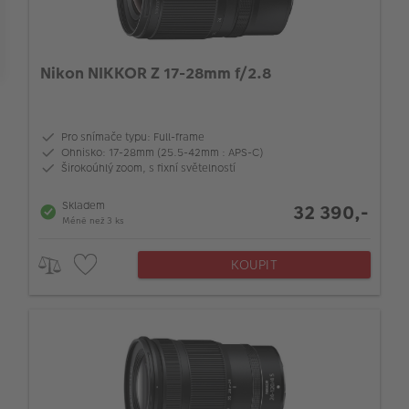
Průměr filtru (mm)
Nikon NIKKOR Z 17-28mm f/2.8
Pro snímače typu: Full-frame
Ohnisko: 17-28mm (25.5-42mm : APS-C)
Širokoúhlý zoom, s fixní světelností
Skladem
32 390,-
Méně než 3 ks
KOUPIT