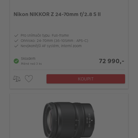
Nikon NIKKOR Z 24-70mm f/2.8 S II
Pro snímače typu: Full-frame
Ohnisko: 24-70mm (36-105mm : APS-C)
Nevýkonější AF systém, interní zoom
Skladem
72 990,-
Méně než 3 ks
KOUPIT