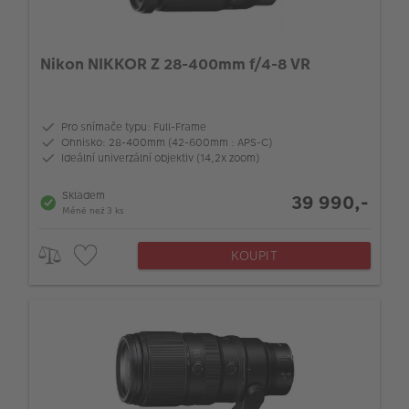
Nikon NIKKOR Z 28-400mm f/4-8 VR
Pro snímače typu: Full-Frame
Ohnisko: 28-400mm (42-600mm : APS-C)
Ideální univerzální objektiv (14,2x zoom)
Skladem
39 990,-
Méně než 3 ks
KOUPIT