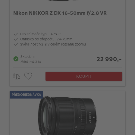
Nikon NIKKOR Z DX 16-50mm f/2.8 VR
Pro snímače typu: APS-C
Ohnisko po přepočtu: 24-75mm
Světelnost f/2.8 v celém rozsahu zoomu
Skladem
22 990,-
Méně než 3 ks
KOUPIT
PŘEDOBJEDNÁVKA