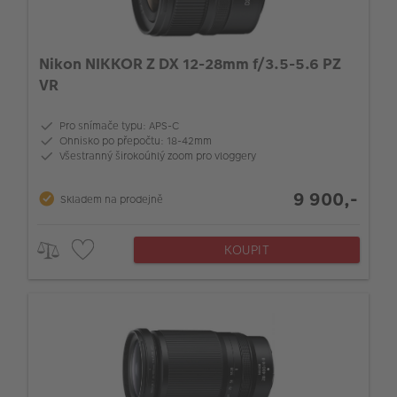
Nikon NIKKOR Z DX 12-28mm f/3.5-5.6 PZ
VR
Pro snímače typu: APS-C
Ohnisko po přepočtu: 18-42mm
Všestranný širokoúhlý zoom pro vloggery
9 900,-
Skladem na prodejně
KOUPIT