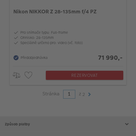
Nikon NIKKOR Z 28-135mm f/4 PZ
Pro snímače typu: Full-frame
Ohnisko: 28-135mm
Speciálně určeno pro: video (vč. foto)
71 990,-
Předobjednávka
REZERVOVAT
Stránka
z
2
Způsob platby