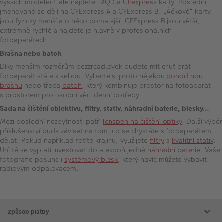
vyšších modelech ale najdete i
XQD
a
CFexpress
karty. Poslední
jmenované se dělí na CFExpress A a CFExpress B. „Áčkové“ karty
jsou fyzicky menší a o něco pomalejší. CFExpress B jsou větší,
extrémně rychlé a najdete je hlavně v profesionálních
fotoaparátech.
Brašna nebo batoh
Díky menším rozměrům bezzrcadlovek budete mít chuť brát
fotoaparát stále s sebou. Vyberte si proto nějakou
pohodlnou
brašnu
nebo třeba
batoh
, který kombinuje prostor na fotoaparát
s prostorem pro osobní věci denní potřeby.
Sada na čištění objektivu, filtry, stativ, náhradní baterie, blesky…
Mezi poslední nezbytnosti patří
lenspen na čištění optiky
. Další výběr
příslušenství bude záviset na tom, co se chystáte s fotoaparátem
dělat. Pokud například fotíte krajinu, využijete
filtry
a
kvalitní stativ
.
Určitě se vyplatí investovat do alespoň jedné
náhradní baterie
. Vaše
fotografie posune i
systémový blesk
, který navíc můžete vybavit
radiovým odpalovačem.
Způsob platby