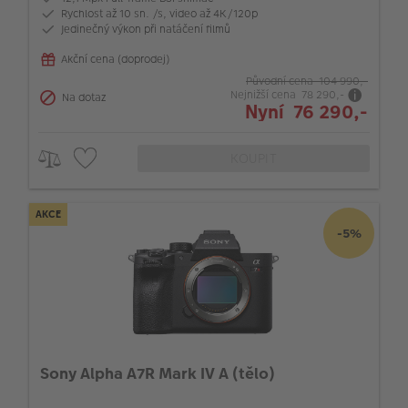
Rychlost až 10 sn. /s, video až 4K/120p
Jedinečný výkon při natáčení filmů
Akční cena (doprodej)
Původní cena 104 990,-
Nejnižší cena 78 290,-
Na dotaz
Nyní 76 290,-
KOUPIT
AKCE
-5%
Sony Alpha A7R Mark IV A (tělo)