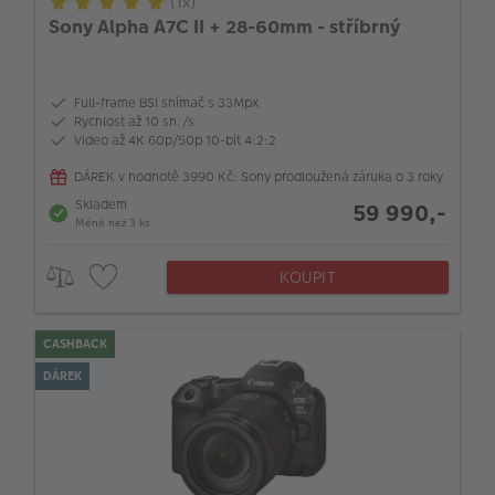
(1x)
Sony Alpha A7C II + 28-60mm - stříbrný
Full-frame BSI snímač s 33Mpx
Rychlost až 10 sn./s
Video až 4K 60p/50p 10-bit 4:2:2
DÁREK v hodnotě 3990 Kč: Sony prodloužená záruka o 3 roky
Skladem
59 990,-
Méně než 3 ks
KOUPIT
CASHBACK
DÁREK