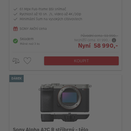
61 Mpx Full-frame BSI snímač
Rychlost až 10 sn. /s, video až 4K/30p
Minimální šum na vysokých citlivostech
SONY Akční cena
Původní cena 93 990,-
Skladem
Nejnižší cena 61 990,-
Nyní 58 990,-
Méně než 3 ks
KOUPIT
DÁREK
Sony Alpha A7C R stříbrný - tělo