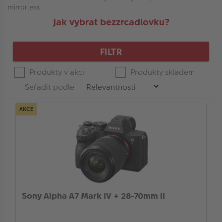
VÝPRODEJ
the
mirrorless.
menu.
-
Jak vybrat bezzrcadlovku?
FOTO BAZAR
Akce a slevy
Typ fotoaparátu
FILTR
Fotoprodukty
Produkty v akci
Produkty skladem
Značka
Seřadit podle
Velikost snímače
AKCE
Full-frame snímač
Bajonet objektivu
Sony Alpha A7 Mark IV + 28-70mm II
Stabilizace obrazu v objektivu