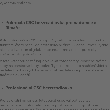
výkonným ostřením.
Pokročilá CSC bezzrcadlovka pro nadšence a
filmaře
Poloprofesionální CSC fotoaparáty svými možnostmi nastavení a
funkcemi často sahají do profesionální třídy. Zvládnou focení rychlé
akce a s kvalitním objektivem se nezaleknou focení prakticky
jakékoliv fotografické disciplíny.
V této kategorii se začínají objevovat fotoaparáty vybavené dvěma
sloty na paměťové karty, pokročilými funkcemi pro natáčení videí a
na tělech pokročilých bezzrcadlovek najdete více přizpůsobitelných
tlačítek a ovladačů.
Profesionální CSC bezzrcadlovka
Profesionální mirrorless fotoaparát uspokojí potřeby těch
nejnáročnějších fotografů. Takové přístroje kombinují výkonný
snímač s vysokým rozlišením a moderní procesor. Kombinace těchto