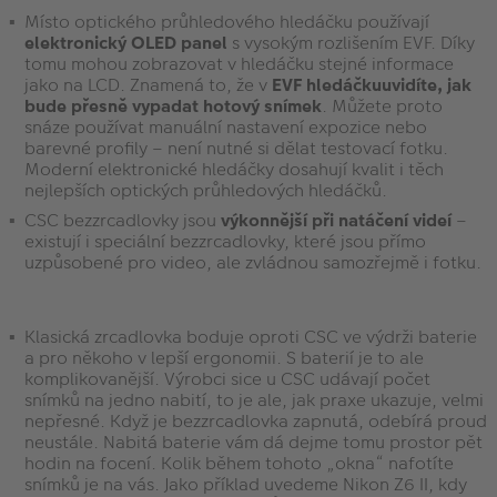
Místo optického průhledového hledáčku používají
elektronický OLED panel
s vysokým rozlišením EVF. Díky
tomu mohou zobrazovat v hledáčku stejné informace
jako na LCD. Znamená to, že v
EVF hledáčku
uvidíte, jak
bude přesně vypadat hotový snímek
. Můžete proto
snáze používat manuální nastavení expozice nebo
barevné profily – není nutné si dělat testovací fotku.
Moderní elektronické hledáčky dosahují kvalit i těch
nejlepších optických průhledových hledáčků.
CSC bezzrcadlovky jsou
výkonnější při natáčení videí
–
existují i speciální bezzrcadlovky, které jsou přímo
uzpůsobené pro video, ale zvládnou samozřejmě i fotku.
Klasická zrcadlovka boduje oproti CSC ve výdrži baterie
a pro někoho v lepší ergonomii. S baterií je to ale
komplikovanější. Výrobci sice u CSC udávají počet
snímků na jedno nabití, to je ale, jak praxe ukazuje, velmi
nepřesné. Když je bezzrcadlovka zapnutá, odebírá proud
neustále. Nabitá baterie vám dá dejme tomu prostor pět
hodin na focení. Kolik během tohoto „okna“ nafotíte
snímků je na vás. Jako příklad uvedeme Nikon Z6 II, kdy