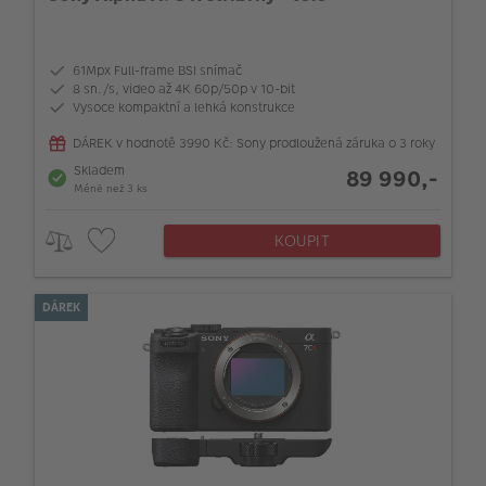
61Mpx Full-frame BSI snímač
8 sn./s, video až 4K 60p/50p v 10-bit
Vysoce kompaktní a lehká konstrukce
DÁREK v hodnotě 3990 Kč: Sony prodloužená záruka o 3 roky
Skladem
89 990,-
Méně než 3 ks
KOUPIT
DÁREK