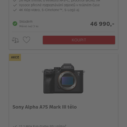
26 Mpx snímač o velikosti APS-C, procesor BIONZ XR
Vysoce přesné rozpoznávání objektů v reálném čase
4K 60p video, S-Cinetone™, S-Log3 aj.
Skladem
46 990,-
Méně než 3 ks
KOUPIT
AKCE
Sony Alpha A7S Mark III tělo
12,1 Mpx Full-frame BSI snímač