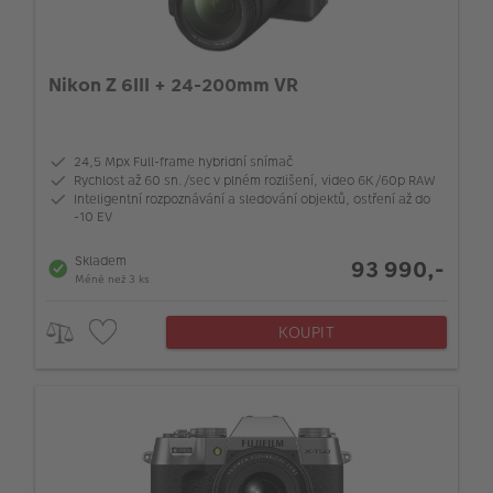
Nikon Z 6III + 24-200mm VR
24,5 Mpx Full-frame hybridní snímač
Rychlost až 60 sn./sec v plném rozlišení, video 6K/60p RAW
Inteligentní rozpoznávání a sledování objektů, ostření až do
-10 EV
Skladem
93 990,-
Méně než 3 ks
KOUPIT