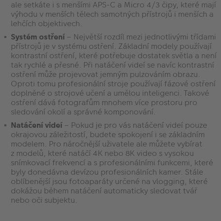
ale setkáte i s menšími APS-C a Micro 4/3 čipy, které mají
výhodu v menších tělech samotných přístrojů i menších a
lehčích objektivech.
Systém ostření
– Největší rozdíl mezi jednotlivými třídami
přístrojů je v systému ostření. Základní modely používají
kontrastní ostření, které potřebuje dostatek světla a není
tak rychlé a přesné. Při natáčení videí se navíc kontrastní
ostření může projevovat jemným pulzováním obrazu.
Oproti tomu profesionální stroje používají fázové ostření
doplněné o strojové učení a umělou inteligenci. Takové
ostření dává fotografům mnohem více prostoru pro
sledování okolí a správné komponování.
Natáčení videí
– Pokud je pro vás natáčení videí pouze
okrajovou záležitostí, budete spokojení i se základním
modelem. Pro náročnější uživatele ale můžete vybírat
z modelů, které natáčí 4K nebo 8K video s vysokou
snímkovací frekvencí a s profesionálními funkcemi, které
byly donedávna devízou profesionálních kamer. Stále
oblíbenější jsou fotoaparáty určené na vlogging, které
dokážou během natáčení automaticky sledovat tvář
nebo oči subjektu.