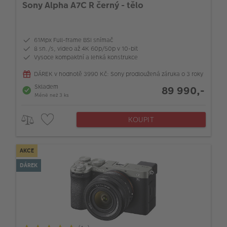
Sony Alpha A7C R černý - tělo
61Mpx Full-frame BSI snímač
8 sn./s, video až 4K 60p/50p v 10-bit
Vysoce kompaktní a lehká konstrukce
DÁREK v hodnotě 3990 Kč: Sony prodloužená záruka o 3 roky
Skladem
89 990,-
Méně než 3 ks
KOUPIT
AKCE
DÁREK