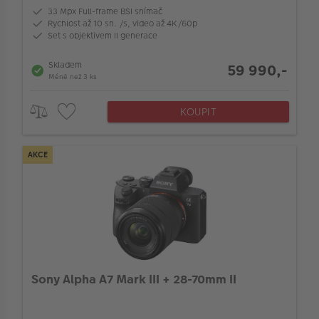
Barva
33 Mpx Full-frame BSI snímač
Rychlost až 10 sn. /s, video až 4K/60p
Set s objektivem II generace
Stabilizace obrazu v těle
Skladem
59 990,-
Méně než 3 ks
Hledáček
KOUPIT
Nekomprimovaný formát (RAW)
AKCE
Vstup pro mikrofon
Typ paměti
Typ paměti
Sony Alpha A7 Mark III + 28-70mm II
Dotyková obrazovka