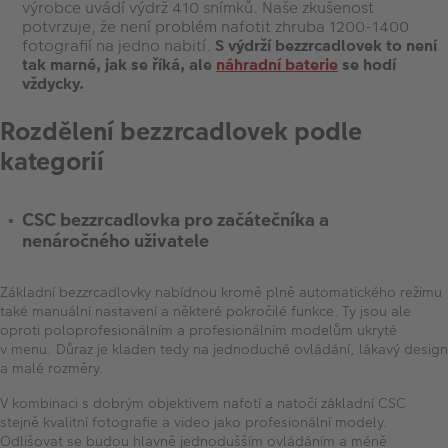
výrobce uvádí výdrž 410 snímků. Naše zkušenost
potvrzuje, že není problém nafotit zhruba 1200-1400
fotografií na jedno nabití.
S výdrží bezzrcadlovek to není
tak marné, jak se říká, ale
náhradní baterie
se hodí
vždycky.
Rozdělení bezzrcadlovek podle
kategorií
CSC bezzrcadlovka pro začátečníka a
nenáročného uživatele
Základní bezzrcadlovky nabídnou kromě plně automatického režimu
také manuální nastavení a některé pokročilé funkce. Ty jsou ale
oproti poloprofesionálním a profesionálním modelům ukryté
v menu. Důraz je kladen tedy na jednoduché ovládání, lákavý design
a malé rozměry.
V kombinaci s dobrým objektivem nafotí a natočí základní CSC
stejně kvalitní fotografie a video jako profesionální modely.
Odlišovat se budou hlavně jednodušším ovládáním a méně