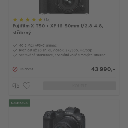
(1x)
Fujifilm X-T50 + XF 16-50mm f/2.8-4.8,
stříbrný
40,2 Mpx APS-C snímač
Rychlost až 20 sn./s, video 6.2K/30p, 4K/60p
Vestavěná stabilizace, speciální volič filmových simulací
43 990,-
Na dotaz
KOUPIT
CASHBACK