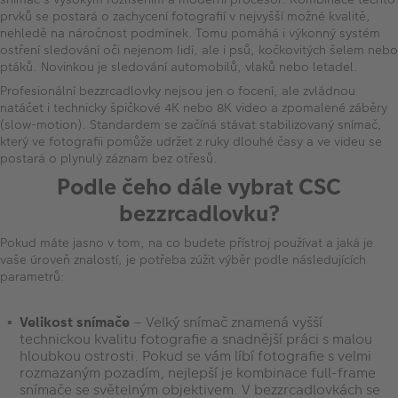
prvků se postará o zachycení fotografií v nejvyšší možné kvalitě,
nehledě na náročnost podmínek. Tomu pomáhá i výkonný systém
ostření sledování oči nejenom lidí, ale i psů, kočkovitých šelem nebo
ptáků. Novinkou je sledování automobilů, vlaků nebo letadel.
Profesionální bezzrcadlovky nejsou jen o focení, ale zvládnou
natáčet i technicky špičkové 4K nebo 8K video a zpomalené záběry
(slow-motion). Standardem se začíná stávat stabilizovaný snímač,
který ve fotografii pomůže udržet z ruky dlouhé časy a ve videu se
postará o plynulý záznam bez otřesů.
Podle čeho dále vybrat CSC
bezzrcadlovku?
Pokud máte jasno v tom, na co budete přístroj používat a jaká je
vaše úroveň znalostí, je potřeba zúžit výběr podle následujících
parametrů:
Velikost snímače
– Velký snímač znamená vyšší
technickou kvalitu fotografie a snadnější práci s malou
hloubkou ostrosti. Pokud se vám líbí fotografie s velmi
rozmazaným pozadím, nejlepší je kombinace full-frame
snímače se světelným objektivem. V bezzrcadlovkách se