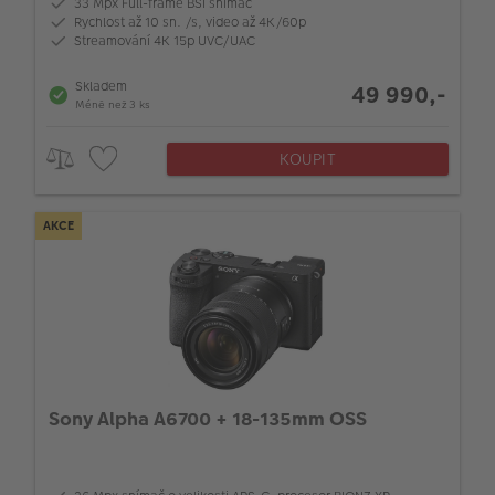
33 Mpx Full-frame BSI snímač
Rychlost až 10 sn. /s, video až 4K/60p
Streamování 4K 15p UVC/UAC
Skladem
49 990,-
Méně než 3 ks
KOUPIT
AKCE
Sony Alpha A6700 + 18-135mm OSS