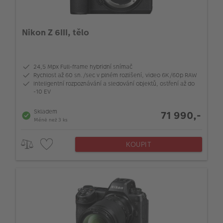
Nikon Z 6III, tělo
24,5 Mpx Full-frame hybridní snímač
Rychlost až 60 sn./sec v plném rozlišení, video 6K/60p RAW
Inteligentní rozpoznávání a sledování objektů, ostření až do
-10 EV
Skladem
71 990,-
Méně než 3 ks
KOUPIT