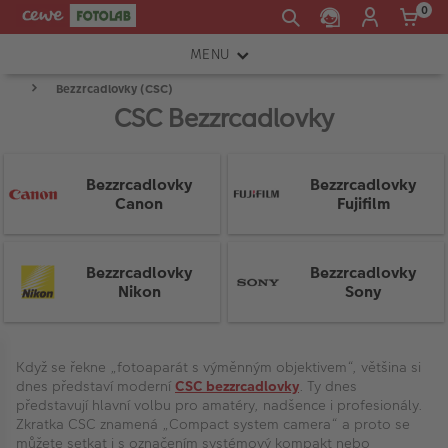
0
MENU
Bezzrcadlovky (CSC)
FOTOAPARÁTY
CSC Bezzrcadlovky
OBJEKTIVY
ATELIÉR
Bezzrcadlovky
Bezzrcadlovky
Canon
Fujifilm
INSTAX™
TISKÁRNY A SKENERY
Bezzrcadlovky
Bezzrcadlovky
Nikon
Sony
FOTOBRAŠNY
PŘÍSLUŠENSTVÍ
Press
Vymazat filtr
enter
Product
Když se řekne „fotoaparát s výměnným objektivem“, většina si
RÁMEČKY
to
List
Spodní
Horní
dnes představí moderní
CSC bezzrcadlovky
. Ty dnes
collapse
CENA
hranice
hranice
představují hlavní volbu pro amatéry, nadšence i profesionály.
FOTOALBA
or
Zkratka CSC znamená „Compact system camera“ a proto se
expand
můžete setkat i s označením systémový kompakt nebo