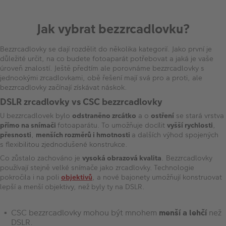
Jak vybrat bezzrcadlovku?
Bezzrcadlovky se dají rozdělit do několika kategorií. Jako první je
důležité určit, na co budete fotoaparát potřebovat a jaká je vaše
úroveň znalostí. Ještě předtím ale porovnáme bezzrcadlovky s
jednookými zrcadlovkami, obě řešení mají svá pro a proti, ale
bezzrcadlovky začínají získávat náskok.
DSLR zrcadlovky vs CSC bezzrcadlovky
U bezzrcadlovek bylo
odstraněno zrcátko
a o
ostření
se stará vrstva
přímo na snímači
fotoaparátu. To umožňuje docílit
vyšší rychlosti
,
přesnosti
,
menších rozměrů i hmotnosti
a dalších výhod spojených
s flexibilitou zjednodušené konstrukce.
Co zůstalo zachováno je
vysoká obrazová kvalita
. Bezzrcadlovky
používají stejně velké snímače jako zrcadlovky. Technologie
pokročila i na poli
objektivů
, a nové bajonety umožňují konstruovat
lepší a menší objektivy, než byly ty na DSLR.
CSC bezzrcadlovky mohou být mnohem
menší a lehčí
než
DSLR.