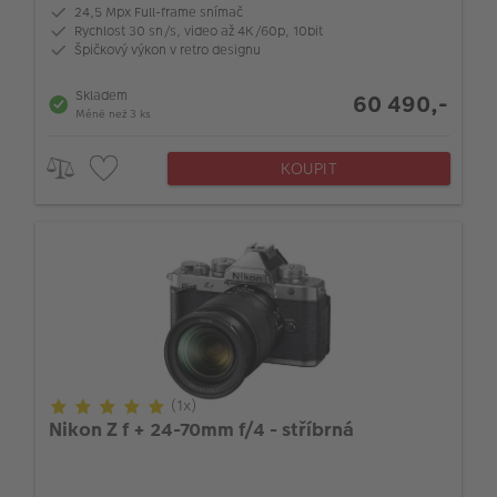
24,5 Mpx Full-frame snímač
Rychlost 30 sn/s, video až 4K/60p, 10bit
Špičkový výkon v retro designu
Skladem
60 490,-
Méně než 3 ks
KOUPIT
(1x)
Nikon Z f + 24-70mm f/4 - stříbrná