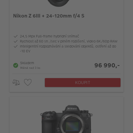
Nikon Z 6III + 24-120mm f/4 S
24,5 Mpx Full-frame hybridní snímač
Rychlost až 60 sn./sec v plném rozlišení, video 6K/60p RAW
Inteligentní rozpoznávání a sledování objektů, ostření až do
-10 EV
Skladem
96 990,-
Méně než 3 ks
KOUPIT