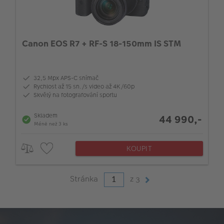
Canon EOS R7 + RF-S 18-150mm IS STM
32,5 Mpx APS-C snímač
Rychlost až 15 sn./s video až 4K/60p
Skvělý na fotografování sportu
Skladem
44 990,-
Méně než 3 ks
KOUPIT
Stránka
z
3