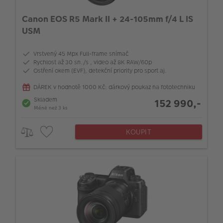
Canon EOS R5 Mark II + 24-105mm f/4 L IS
USM
Vrstvený 45 Mpx Full-frame snímač
Rychlost až 30 sn./s , video až 8K RAW/60p
Ostření okem (EVF), detekční priority pro sport aj.
DÁREK v hodnotě 1000 Kč: dárkový poukaz na fototechniku
Skladem
152 990,-
Méně než 3 ks
KOUPIT