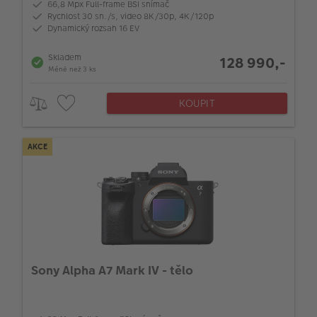
66,8 Mpx Full-frame BSI snímač
Rychlost 30 sn./s, video 8K/30p, 4K/120p
Dynamický rozsah 16 EV
Skladem
128 990,-
Méně než 3 ks
KOUPIT
AKCE
Sony Alpha A7 Mark IV - tělo