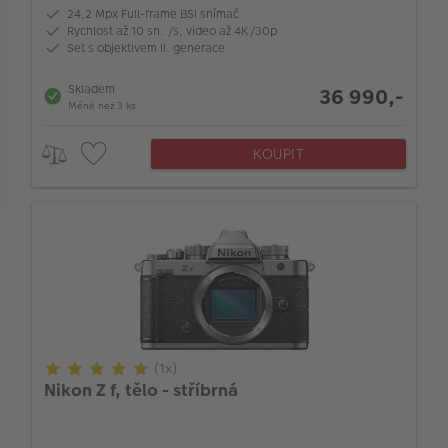
24,2 Mpx Full-frame BSI snímač
Rychlost až 10 sn. /s, video až 4K/30p
Ochrana před povětrnostními vlivy
Set s objektivem II. generace
Skladem
36 990,-
Typ setu
Méně než 3 ks
KOUPIT
Konstrukce LCD displeje
(1x)
Nikon Z f, tělo - stříbrná