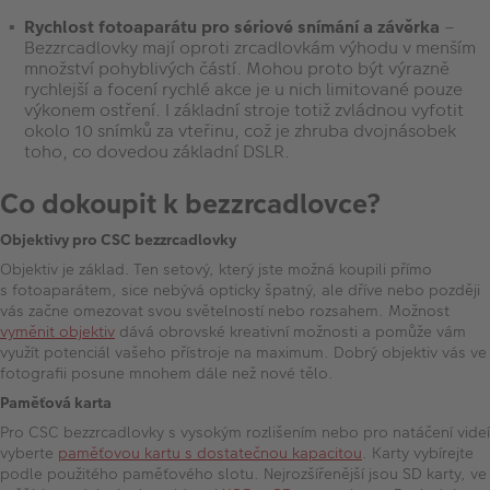
Rychlost fotoaparátu pro sériové snímání a závěrka
–
Bezzrcadlovky mají oproti zrcadlovkám výhodu v menším
množství pohyblivých částí. Mohou proto být výrazně
rychlejší a focení rychlé akce je u nich limitované pouze
výkonem ostření. I základní stroje totiž zvládnou vyfotit
okolo 10 snímků za vteřinu, což je zhruba dvojnásobek
toho, co dovedou základní DSLR.
Co dokoupit k bezzrcadlovce?
Objektivy pro CSC bezzrcadlovky
Objektiv je základ. Ten setový, který jste možná koupili přímo
s fotoaparátem, sice nebývá opticky špatný, ale dříve nebo později
vás začne omezovat svou světelností nebo rozsahem. Možnost
vyměnit objektiv
dává obrovské kreativní možnosti a pomůže vám
využít potenciál vašeho přístroje na maximum. Dobrý objektiv vás ve
fotografii posune mnohem dále než nové tělo.
Paměťová karta
Pro CSC bezzrcadlovky s vysokým rozlišením nebo pro natáčení videí
vyberte
paměťovou kartu s dostatečnou kapacitou
. Karty vybírejte
podle použitého paměťového slotu. Nejrozšířenější jsou SD karty, ve