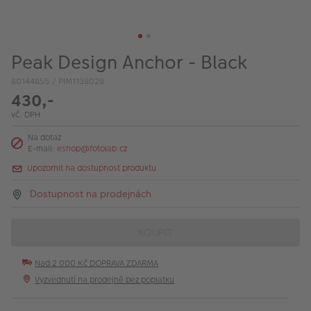
VÝPRODEJ
FOTO BAZAR
Peak Design Anchor - Black
Akce a slevy
80144855 / PIM1138028
Fotoprodukty
430,-
vč. DPH
Na dotaz
E-mail:
eshop@fotolab.cz
Upozornit na dostupnost produktu
Dostupnost na prodejnách
KOUPIT
Nad 2 000 Kč DOPRAVA ZDARMA
Vyzvednutí na prodejně bez poplatku