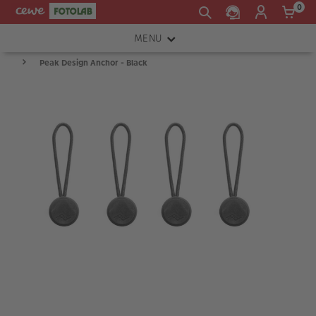
0
MENU
Peak Design Anchor - Black
FOTOAPARÁTY
OBJEKTIVY
ATELIÉR
INSTAX™
TISKÁRNY A SKENERY
FOTOBRAŠNY
PŘÍSLUŠENSTVÍ
RÁMEČKY
FOTOALBA