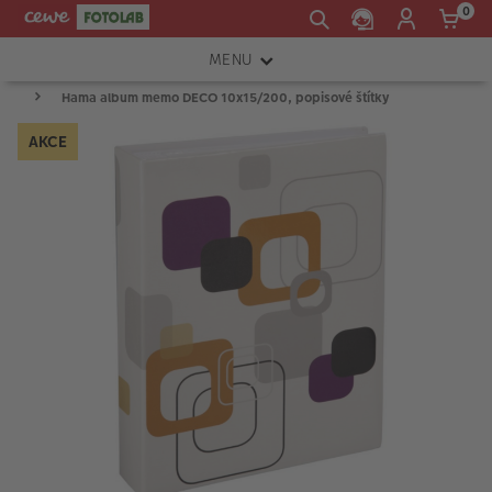
0
MENU
Hama album memo DECO 10x15/200, popisové štítky
FOTOAPARÁTY
AKCE
OBJEKTIVY
ATELIÉR
INSTAX™
TISKÁRNY A SKENERY
FOTOBRAŠNY
PŘÍSLUŠENSTVÍ
RÁMEČKY
FOTOALBA