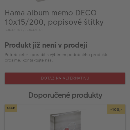
VÝPRODEJ
Hama album memo DECO
FOTO BAZAR
10x15/200, popisové štítky
Akce a slevy
80043043 / 80043043
Fotoprodukty
Produkt již není v prodeji
Potřebujete-li poradit s výběrem podobného produktu,
prosíme, kontaktujte nás.
DOTAZ NA ALTERNATIVU
Doporučené produkty
AKCE
-100,-