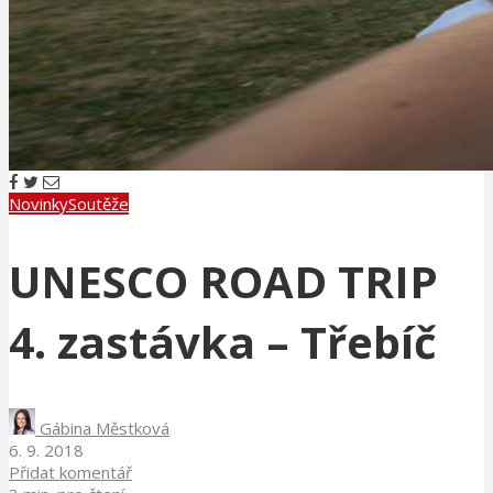
Novinky
Soutěže
UNESCO ROAD TRIP
4. zastávka – Třebíč
Gábina Městková
6. 9. 2018
Přidat komentář