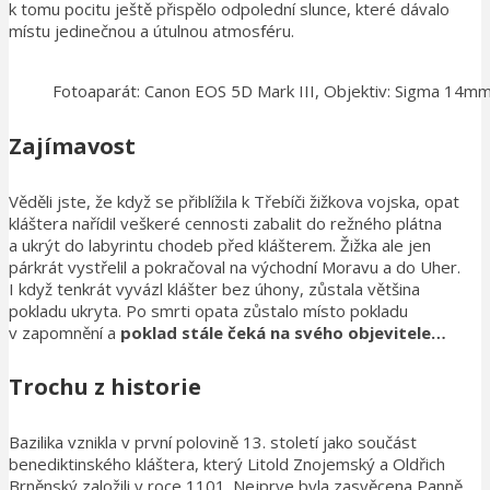
k tomu pocitu ještě přispělo odpolední slunce, které dávalo
místu jedinečnou a útulnou atmosféru.
Fotoaparát: Canon EOS 5D Mark III, Objektiv: Sigma 14
Zajímavost
Věděli jste, že když se přiblížila k Třebíči žižkova vojska, opat
kláštera nařídil veškeré cennosti zabalit do režného plátna
a ukrýt do labyrintu chodeb před klášterem. Žižka ale jen
párkrát vystřelil a pokračoval na východní Moravu a do Uher.
I když tenkrát vyvázl klášter bez úhony, zůstala většina
pokladu ukryta. Po smrti opata zůstalo místo pokladu
v zapomnění a
poklad stále čeká na svého objevitele…
Trochu z historie
Bazilika vznikla v první polovině 13. století jako součást
benediktinského kláštera, který Litold Znojemský a Oldřich
Brněnský založili v roce 1101. Nejprve byla zasvěcena Panně