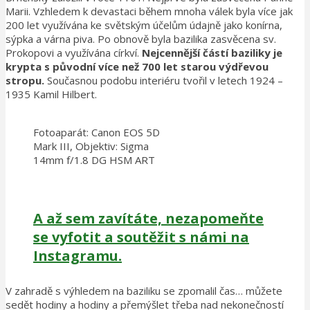
Marii. Vzhledem k devastaci během mnoha válek byla více jak
200 let využívána ke světským účelům údajně jako konírna,
sýpka a várna piva. Po obnově byla bazilika zasvěcena sv.
Prokopovi a využívána církví.
Nejcennější částí baziliky je
krypta s původní více než 700 let starou výdřevou
stropu.
Současnou podobu interiéru tvořil v letech 1924 –
1935 Kamil Hilbert.
Fotoaparát: Canon EOS 5D
Mark III, Objektiv: Sigma
14mm f/1.8 DG HSM ART
A až sem zavítáte, nezapomeňte
se vyfotit a soutěžit s námi na
Instagramu.
V zahradě s výhledem na baziliku se zpomalil čas… můžete
sedět hodiny a hodiny a přemýšlet třeba nad nekonečností