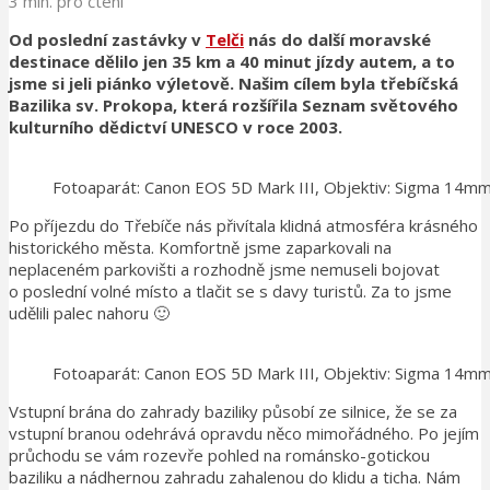
3 min. pro čtení
Od poslední zastávky v
Telči
nás do další moravské
destinace dělilo jen 35 km a 40 minut jízdy autem, a to
jsme si jeli piánko výletově. Našim cílem byla třebíčská
Bazilika sv. Prokopa, která rozšířila Seznam světového
kulturního dědictví UNESCO v roce 2003.
Fotoaparát: Canon EOS 5D Mark III, Objektiv: Sigma 14
Po příjezdu do Třebíče nás přivítala klidná atmosféra krásného
historického města. Komfortně jsme zaparkovali na
neplaceném parkovišti a rozhodně jsme nemuseli bojovat
o poslední volné místo a tlačit se s davy turistů. Za to jsme
udělili palec nahoru 🙂
Fotoaparát: Canon EOS 5D Mark III, Objektiv: Sigma 14
Vstupní brána do zahrady baziliky působí ze silnice, že se za
vstupní branou odehrává opravdu něco mimořádného. Po jejím
průchodu se vám rozevře pohled na románsko-gotickou
baziliku a nádhernou zahradu zahalenou do klidu a ticha. Nám