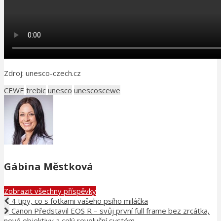
Zdroj: unesco-czech.cz
CEWE
trebic
unesco
unescoscewe
Gábina Městková
Zobrazit všechny příspěvky
4 tipy, co s fotkami vašeho psího miláčka
Canon Představil EOS R – svůj první full frame bez zrcátka,
nové objektivy a celý revoluční systém