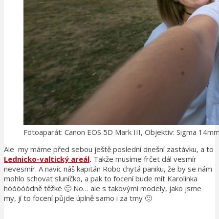
Fotoaparát: Canon EOS 5D Mark III, Objektiv: Sigma 14
Ale my máme před sebou ještě poslední dnešní zastávku, a to
Lednicko-valtický areál
.
Takže musíme frčet dál vesmír
nevesmír. A navíc náš kapitán Robo chytá paniku, že by se nám
mohlo schovat sluníčko, a pak to focení bude mít Karolinka
hóóóóódně těžké 🙂 No… ale s takovými modely, jako jsme
my, jí to focení půjde úplně samo i za tmy 🙂