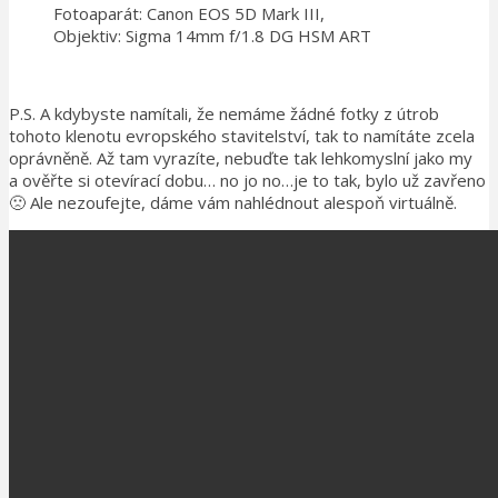
Fotoaparát: Canon EOS 5D Mark III,
Objektiv: Sigma 14mm f/1.8 DG HSM ART
P.S. A kdybyste namítali, že nemáme žádné fotky z útrob
tohoto klenotu evropského stavitelství, tak to namítáte zcela
oprávněně. Až tam vyrazíte, nebuďte tak lehkomyslní jako my
a ověřte si otevírací dobu… no jo no…je to tak, bylo už zavřeno
🙁 Ale nezoufejte, dáme vám nahlédnout alespoň virtuálně.