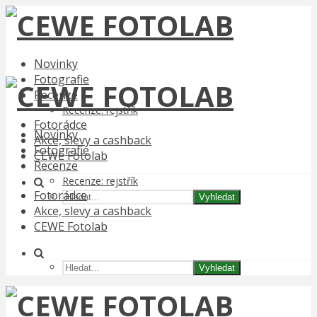
Novinky
Fotografie
Recenze
Recenze: rejstřík
Fotorádce
Novinky
Akce, slevy a cashback
Fotografie
CEWE Fotolab
Recenze
Recenze: rejstřík
Fotorádce
Vyhledat
Akce, slevy a cashback
CEWE Fotolab
Vyhledat