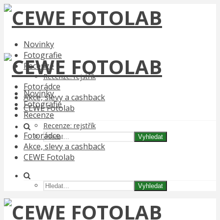
Novinky
Fotografie
Recenze
Recenze: rejstřík
Fotorádce
Novinky
Akce, slevy a cashback
Fotografie
CEWE Fotolab
Recenze
Recenze: rejstřík
Fotorádce
Vyhledat
Akce, slevy a cashback
CEWE Fotolab
Vyhledat