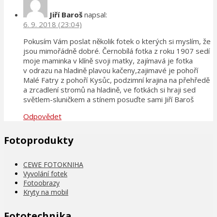
Jiří Baroš
napsal:
6. 9. 2018 (23:04)
Pokusím Vám poslat několik fotek o kterých si myslím, že
jsou mimořádně dobré. Černobílá fotka z roku 1907 sedí
moje maminka v klíně svoji matky, zajímavá je fotka
v odrazu na hladině plavou kačeny,zajimavé je pohoří
Malé Fatry z pohoří Kysůc, podzimní krajina na přehředě
a zrcadlení stromů na hladině, ve fotkách si hraji sed
světlem-sluničkem a stínem posuďte sami Jiří Baroš
Odpovědet
Fotoprodukty
CEWE FOTOKNIHA
Vyvolání fotek
Fotoobrazy
Kryty na mobil
Fototechnika