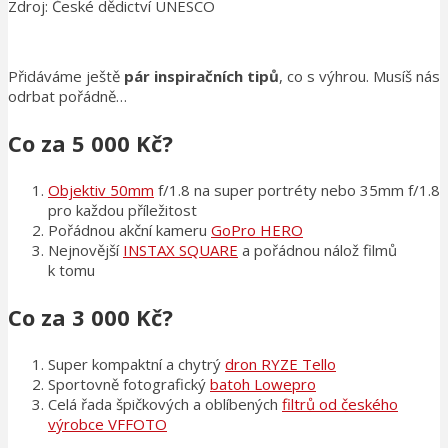
Zdroj: České dědictví UNESCO
Přidáváme ještě
pár inspiračních tipů
, co s výhrou. Musíš nás
odrbat pořádně…
Co za 5 000 Kč?
Objektiv 50mm
f/1.8 na super portréty nebo 35mm f/1.8
pro každou příležitost
Pořádnou akční kameru
GoPro HERO
Nejnovější
INSTAX SQUARE
a pořádnou nálož filmů
k tomu
Co za 3 000 Kč?
Super kompaktní a chytrý
dron RYZE Tello
Sportovně fotografický
batoh Lowepro
Celá řada špičkových a oblíbených
filtrů od českého
výrobce VFFOTO