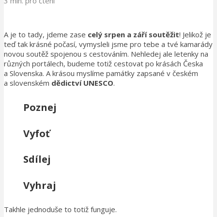
3 min. pro čtení
A je to tady, jdeme zase
celý srpen a září soutěžit
! Jelikož je
teď tak krásné počasí, vymysleli jsme pro tebe a tvé kamarády
novou soutěž spojenou s cestováním. Nehledej ale letenky na
různých portálech, budeme totiž cestovat po krásách Česka
a Slovenska. A krásou myslíme památky zapsané v českém
a slovenském
dědictví UNESCO
.
Poznej
Vyfoť
Sdílej
Vyhraj
Takhle jednoduše to totiž funguje.