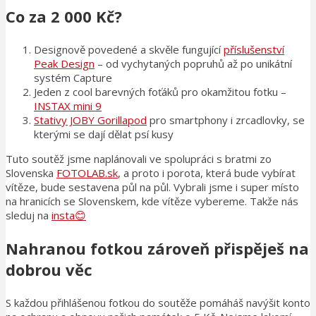
Co za 2 000 Kč?
Designově povedené a skvěle fungující
příslušenství
Peak Design
– od vychytaných popruhů až po unikátní
systém Capture
Jeden z cool barevných foťáků pro okamžitou fotku –
INSTAX mini 9
Stativy JOBY Gorillapod
pro smartphony i zrcadlovky, se
kterými se dají dělat psí kusy
Tuto soutěž jsme naplánovali ve spolupráci s bratmi zo
Slovenska
FOTOLAB.sk
, a proto i porota, která bude vybírat
vítěze, bude sestavena půl na půl. Vybrali jsme i super místo
na hranicích se Slovenskem, kde vítěze vybereme. Takže nás
sleduj na
insta😊
Nahranou fotkou zároveň přispěješ na
dobrou věc
S každou přihlášenou fotkou do soutěže pomáháš navýšit konto