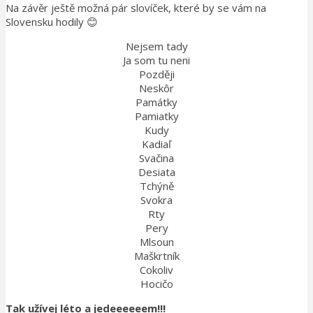
Na závěr ještě možná pár slovíček, které by se vám na
Slovensku hodily 😊
Nejsem tady
Ja som tu neni
Později
Neskôr
Památky
Pamiatky
Kudy
Kadiaľ
Svačina
Desiata
Tchýně
Svokra
Rty
Pery
Mlsoun
Maškrtník
Cokoliv
Hocičo
Tak užívej léto a jedeeeeeem!!!