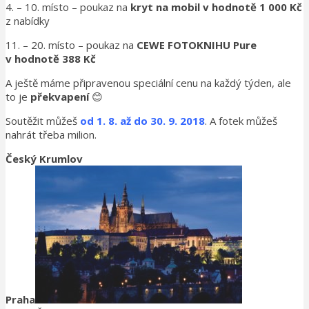
4. – 10. místo – poukaz na
kryt na mobil v hodnotě 1 000 Kč
z nabídky
11. – 20. místo – poukaz na
CEWE FOTOKNIHU Pure
v hodnotě 388 Kč
A ještě máme připravenou speciální cenu na každý týden, ale
to je
překvapení
😊
Soutěžit můžeš
od
1. 8. až do 30. 9. 2018
. A fotek můžeš
nahrát třeba milion.
Český Krumlov
Praha