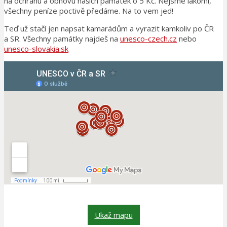
na ochranu a obnovu našich památek o 5 Kč. Nejsme lakomí,
všechny peníze poctivě předáme. Na to vem jed!
Teď už stačí jen napsat kamarádům a vyrazit kamkoliv po ČR
a SR. Všechny památky najdeš na
unesco-czech.cz
nebo
unesco-slovakia.sk
Ukaž mapu