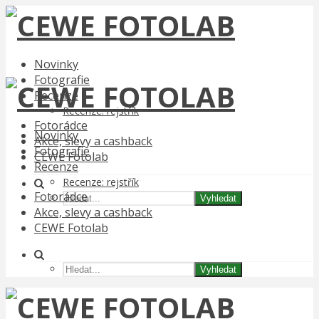
Novinky
Fotografie
Recenze
Recenze: rejstřík
Fotorádce
Novinky
Akce, slevy a cashback
Fotografie
CEWE Fotolab
Recenze
Recenze: rejstřík
Fotorádce
Vyhledat
Akce, slevy a cashback
CEWE Fotolab
Vyhledat