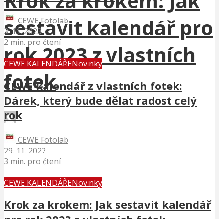
Krok za krokem: Jak
sestavit kalendář pro
CEWE Fotolab
3. 11. 2023
2 min. pro čtení
rok 2023 z vlastních
CEWE KALENDÁŘE
Novinky
fotek
CEWE kalendář z vlastních fotek:
Dárek, který bude dělat radost celý
rok
Helena Piwowarcziková
3 min. pro čtení
CEWE Fotolab
29. 11. 2022
3 min. pro čtení
CEWE KALENDÁŘE
Novinky
Krok za krokem: Jak sestavit kalendář