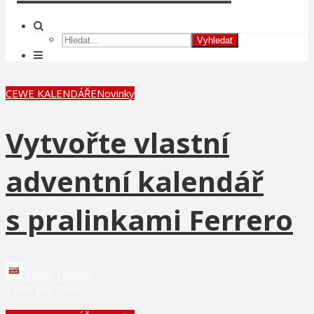
Vyhledat
CEWE KALENDÁŘE
Novinky
Vytvořte vlastní
adventní kalendář
s pralinkami Ferrero
CEWE Fotolab
2 min. pro čtení