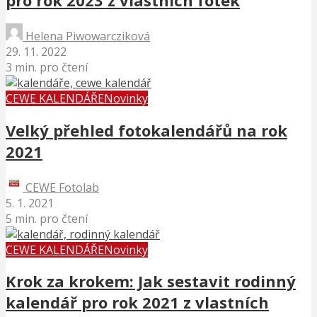
pro rok 2023 z vlastních fotek
Helena Piwowarcziková
29. 11. 2022
3 min. pro čtení
CEWE KALENDÁŘE
Novinky
Velký přehled fotokalendářů na rok
2021
CEWE Fotolab
5. 1. 2021
5 min. pro čtení
CEWE KALENDÁŘE
Novinky
Krok za krokem: Jak sestavit rodinný
kalendář pro rok 2021 z vlastních