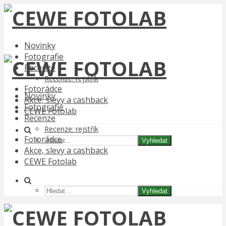
Novinky
Fotografie
Recenze
Recenze: rejstřík
Fotorádce
Novinky
Akce, slevy a cashback
Fotografie
CEWE Fotolab
Recenze
Recenze: rejstřík
Fotorádce
Vyhledat
Akce, slevy a cashback
CEWE Fotolab
Vyhledat