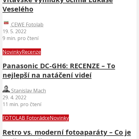
Veselého
CEWE Fotolab
19. 5. 2022
9 min. pro čtení
Novinky
Recenze
Panasonic DC-GH6: RECENZE – To
nejlepší na natáčení videí
Stanislav Mach
29. 4. 2022
11 min. pro čtení
FOTOLAB Fotorádce
Novinky
Retro vs. moderní fotoaparáty – Co je