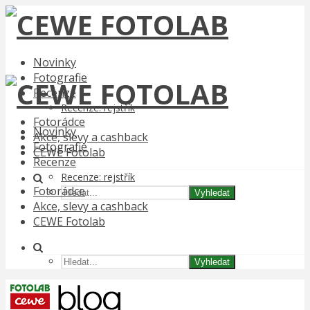
Novinky
Fotografie
Recenze
Recenze: rejstřík
Fotorádce
Novinky
Akce, slevy a cashback
Fotografie
CEWE Fotolab
Recenze
Recenze: rejstřík
Fotorádce
Vyhledat
Akce, slevy a cashback
CEWE Fotolab
Vyhledat