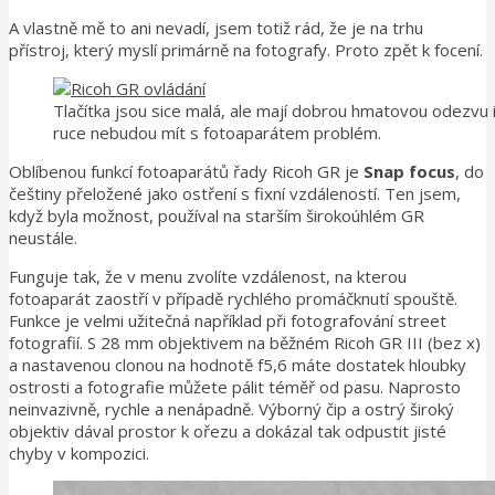
A vlastně mě to ani nevadí, jsem totiž rád, že je na trhu
přístroj, který myslí primárně na fotografy. Proto zpět k focení.
Tlačítka jsou sice malá, ale mají dobrou hmatovou odezvu i
ruce nebudou mít s fotoaparátem problém.
Oblíbenou funkcí fotoaparátů řady Ricoh GR je
Snap focus
, do
češtiny přeložené jako ostření s fixní vzdáleností. Ten jsem,
když byla možnost, používal na starším širokoúhlém GR
neustále.
Funguje tak, že v menu zvolíte vzdálenost, na kterou
fotoaparát zaostří v případě rychlého promáčknutí spouště.
Funkce je velmi užitečná například při fotografování street
fotografií. S 28 mm objektivem na běžném Ricoh GR III (bez x)
a nastavenou clonou na hodnotě f5,6 máte dostatek hloubky
ostrosti a fotografie můžete pálit téměř od pasu. Naprosto
neinvazivně, rychle a nenápadně. Výborný čip a ostrý široký
objektiv dával prostor k ořezu a dokázal tak odpustit jisté
chyby v kompozici.