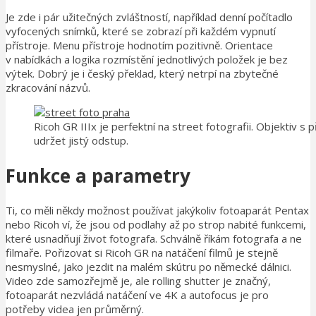
Je zde i pár užitečných zvláštností, například denní počítadlo
vyfocených snímků, které se zobrazí při každém vypnutí
přístroje. Menu přístroje hodnotím pozitivně. Orientace
v nabídkách a logika rozmístění jednotlivých položek je bez
výtek. Dobrý je i český překlad, který netrpí na zbytečné
zkracování názvů.
Ricoh GR IIIx je perfektní na street fotografii. Objektiv
udržet jistý odstup.
Funkce a parametry
Ti, co měli někdy možnost používat jakýkoliv fotoaparát Pentax
nebo Ricoh ví, že jsou od podlahy až po strop nabité funkcemi,
které usnadňují život fotografa. Schválně říkám fotografa a ne
filmaře. Pořizovat si Ricoh GR na natáčení filmů je stejně
nesmyslné, jako jezdit na malém skútru po německé dálnici.
Video zde samozřejmě je, ale rolling shutter je značný,
fotoaparát nezvládá natáčení ve 4K a autofocus je pro
potřeby videa jen průměrný.