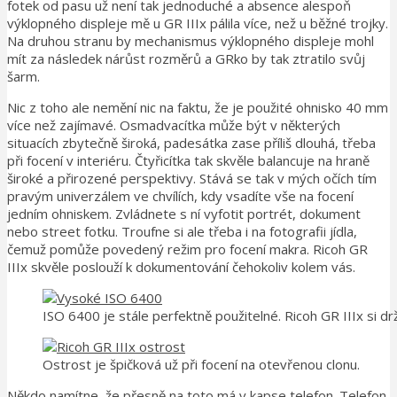
fotek od pasu už není tak jednoduché a absence alespoň
výklopného displeje mě u GR IIIx pálila více, než u běžné trojky.
Na druhou stranu by mechanismus výklopného displeje mohl
mít za následek nárůst rozměrů a GRko by tak ztratilo svůj
šarm.
Nic z toho ale nemění nic na faktu, že je použité ohnisko 40 mm
více než zajímavé. Osmadvacítka může být v některých
situacích zbytečně široká, padesátka zase příliš dlouhá, třeba
při focení v interiéru. Čtyřicítka tak skvěle balancuje na hraně
široké a přirozené perspektivy. Stává se tak v mých očích tím
pravým univerzálem ve chvílích, kdy vsadíte vše na focení
jedním ohniskem. Zvládnete s ní vyfotit portrét, dokument
nebo street fotku. Troufne si ale třeba i na fotografii jídla,
čemuž pomůže povedený režim pro focení makra. Ricoh GR
IIIx skvěle poslouží k dokumentování čehokoliv kolem vás.
ISO 6400 je stále perfektně použitelné. Ricoh GR IIIx si d
Ostrost je špičková už při focení na otevřenou clonu.
Někdo namítne, že přesně na toto má v kapse telefon. Telefon