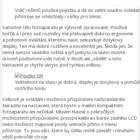
Volič režimů používá pojistku a dá se velmi snadno ovládat
přístroje se vměstnaly i sáňky pro blesk.
Samotné tělo fotoaparátu je výborně zpracované. Používá
hořčík a i přes své rozměry má překvapivě dobrou ergonomii
a pohotové ovládání, kterému navíc sekunduje dotykový
displej. Ten má dobré rozlišení a excelentní jas. Škoda jen, že
nemá senzor okolního světla a při pobytu na slunci musíte
úroveň podsvícení volit ručně. V Ricoh ale „věděli“ a toto
nastavení je chytře ukryto pod rychlou volbou.
Viditelnost na slunci je dobrá, displej je dotykový a pom
ostřícího bodu.
Celkově je ovládání i možnosti přizpůsbení nadstandardní.
Narazíte na nastavení, která byste v malém kompaktním
fotoaparátu ani nečekali. Mluvím hlavně o pokročilých
možnostech přizpůsobení, precizní kalibraci barev zadního LCD
nebo možnost mapovat pixely snímače přímo v menu
přístroje. To jsou věci, které by GRku mohli závidět i mnohem
větší pokročilé stroje.