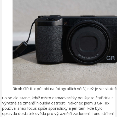
Ricoh GR IIIx působí na fotografiích větší, než je ve skuteč
Co se ale stane, když místo osmadvacítky použijete čtyřicítku?
Výrazně se zmenší hloubka ostrosti. Nakonec jsem u GR IIIx
používal snap focus spíše sporadicky a jen tam, kde bylo
opravdu dostatek světla pro výraznější zaclonení. I ono střílení