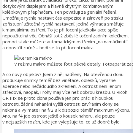
dotykovým displejem a hlavně chytrým kombinovaným
kolébkovým přepínačem. Ten považuji za geniální řešení.
Umožňuje rychle nastavit čas expozice a zároveň po stisku
zpřístupní užitečná rychlá nastavení. Jediná výhrada směřuje
k manuálnímu ostření. To je při focení jakékoliv akce spíše
nepoužitelná věc. Obnáší totiž zběsilé točení zadním kolečkem,
pomoci si ale můžete automatickým ostřením „na namáčknutí“
a doostřit ručně – hodí se to při focení makra.
V režimu makro můžete fotit pěkné detaily. Fotoaparát zao
A co nový objektiv? Jsem z něj nadšený. Na otevřenou clonu
produkuje snímky téměř bez vinětace, odlesků, výrazné
aberace nebo nežádoucího zkreslení. A ostrost není jenom
středová, naopak, i rohy mají více než dobrou kresbu. U Ricoh
GR IIIx se proto clona používá jen pro práci s hloubkou
ostrosti, žádné nahánění vyšší ostrosti zavíráním clony se
nekoná a vy máte i na f/2,8 k dispozici téměř maximum výkonu.
Ano, na f4 jde ostrost ještě o kousek nahoru, ale pouze
v nejzazších rozích, kde jen vylepšuje to, co už dobré bylo.