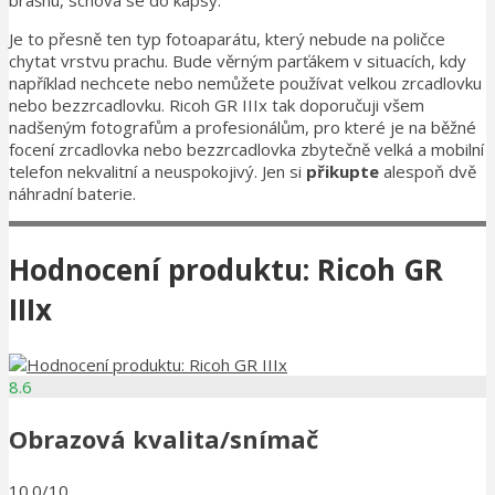
Je to přesně ten typ fotoaparátu, který nebude na poličce
chytat vrstvu prachu. Bude věrným parťákem v situacích, kdy
například nechcete nebo nemůžete používat velkou zrcadlovku
nebo bezzrcadlovku. Ricoh GR IIIx tak doporučuji všem
nadšeným fotografům a profesionálům, pro které je na běžné
focení zrcadlovka nebo bezzrcadlovka zbytečně velká a mobilní
telefon nekvalitní a neuspokojivý. Jen si
přikupte
alespoň dvě
náhradní baterie.
Hodnocení produktu: Ricoh GR
IIIx
8.6
Obrazová kvalita/snímač
10.0/10