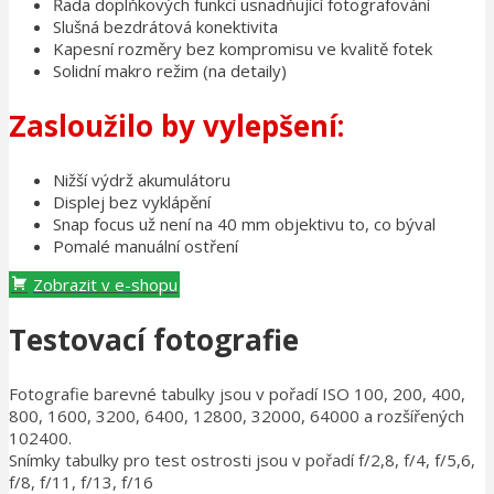
Řada doplňkových funkcí usnadňující fotografování
Slušná bezdrátová konektivita
Kapesní rozměry bez kompromisu ve kvalitě fotek
Solidní makro režim (na detaily)
Zasloužilo by vylepšení:
Nižší výdrž akumulátoru
Displej bez vyklápění
Snap focus už není na 40 mm objektivu to, co býval
Pomalé manuální ostření
Zobrazit v e-shopu
Testovací fotografie
Fotografie barevné tabulky jsou v pořadí ISO 100, 200, 400,
800, 1600, 3200, 6400, 12800, 32000, 64000 a rozšířených
102400.
Snímky tabulky pro test ostrosti jsou v pořadí f/2,8, f/4, f/5,6,
f/8, f/11, f/13, f/16