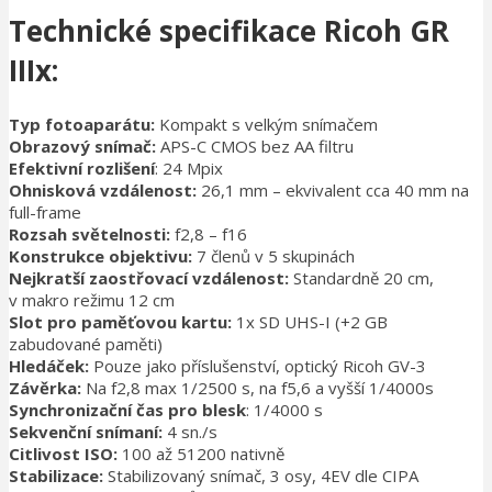
Technické specifikace Ricoh GR
IIIx:
Typ fotoaparátu:
Kompakt s velkým snímačem
Obrazový snímač:
APS-C CMOS bez AA filtru
Efektivní rozlišení
: 24 Mpix
Ohnisková vzdálenost:
26,1 mm – ekvivalent cca 40 mm na
full-frame
Rozsah světelnosti:
f2,8 – f16
Konstrukce objektivu:
7 členů v 5 skupinách
Nejkratší zaostřovací vzdálenost:
Standardně 20 cm,
v makro režimu 12 cm
Slot pro paměťovou kartu:
1x SD UHS-I (+2 GB
zabudované paměti)
Hledáček:
Pouze jako příslušenství, optický Ricoh GV-3
Závěrka:
Na f2,8 max 1/2500 s, na f5,6 a vyšší 1/4000s
Synchronizační čas pro blesk
: 1/4000 s
Sekvenční snímaní:
4 sn./s
Citlivost ISO:
100 až 51200 nativně
Stabilizace:
Stabilizovaný snímač, 3 osy, 4EV dle CIPA