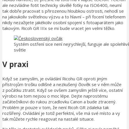
ale nezvládne fotit technicky skvělé fotky na ISO6400, neumí
tak dobře pracovat s přirozenou hloubkou ostrosti, nehodí se
na jakoukoliv světelnou výzvu a to hlavní – při focení telefonem
nikdy nezažijete jakékoliv osobní spojení s fotoaparátem jako
takovým. Ricoh GR IIIx se mi bude vracet jen velmi těžko.
Systém ostření sice není nejrychlejší, funguje ale spolehli
světle
V praxi
Když se zamyslím, je ovládání Ricohu GR oproti jiným
přístrojům trošku odlišné a nezkušený člověk se v něm může
z počátku ztratit. Když se ovšem zamyslím ještě více, ostatní
výrobci na tom nejsou o moc lépe. Dejte naprostému
začátečníkovi do rukou zrcadlovku Canon a bude ztracený.
Problém je pouze v tom, že není Ricoh GR zdaleka tak
rozšířený. Ovládání je totiž perfektní, vše má své místo a vy
tak můžete rychle reagovat na nastalé situace.
Na těle je dostatek ovládacích prvků, GRko si navíc pomáhá