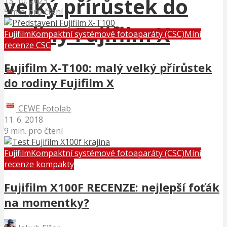
velký přírůstek do
13. 10. 2023
5 min. pro čtení
rodiny Fujifilm X
Fujifilm
Kompaktní systémové fotoaparáty (CSC)
Mini
recenze CSC
Fujifilm X-T100: malý velký přírůstek
CEWE Fotolab
do rodiny Fujifilm X
9 min. pro čtení
CEWE Fotolab
11. 6. 2018
9 min. pro čtení
Fujifilm
Kompaktní systémové fotoaparáty (CSC)
Mini
recenze kompakty
Fujifilm X100F RECENZE: nejlepší foťák
na momentky?