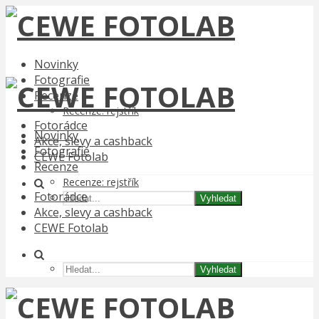
Novinky
Fotografie
Recenze
Recenze: rejstřík
Fotorádce
Novinky
Akce, slevy a cashback
Fotografie
CEWE Fotolab
Recenze
Recenze: rejstřík
Fotorádce
Vyhledat
Akce, slevy a cashback
CEWE Fotolab
Vyhledat