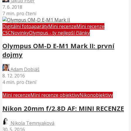
Jakub Fišer
7. 6. 2018
7 min. pro čtení
Digitální fotoaparáty
Mini recenze
Mini recenze
CSC
Novinky
Olympus - ty nejlepší články
Olympus OM-D E-M1 Mark II: první
dojmy
Adam Dobiáš
8. 12. 2016
4 min. pro čtení
Mini recenze
Mini recenze objektivy
Nikon
objektivy
Nikon 20mm f/2.8D AF: MINI RECENZE
Nikola Temnyaková
30. 5. 2016