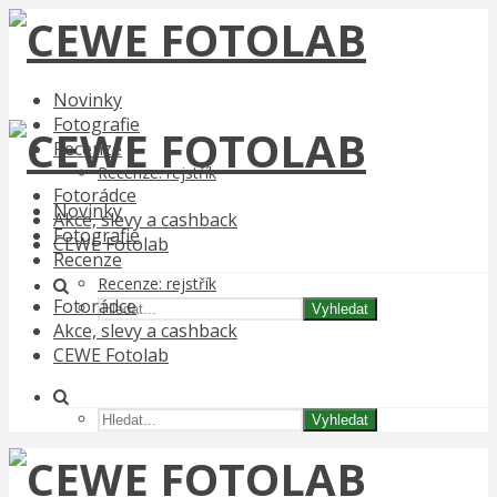
Novinky
Fotografie
Recenze
Recenze: rejstřík
Fotorádce
Novinky
Akce, slevy a cashback
Fotografie
CEWE Fotolab
Recenze
Recenze: rejstřík
Fotorádce
Vyhledat
Akce, slevy a cashback
CEWE Fotolab
Vyhledat