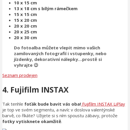
10 x 15 cm
13 x 18 cm s bílým rámečkem
15 x 15 cm
15 x 20 cm
20 x 20 cm
20 x 25 cm
20 x 30 cm
Do fotoalba můžete vlepit mimo vašich
zamilovaných fotografií i vstupenky, nebo
jízdenky, dekorativní nálepky…
prostě si
vyhrajte 😉
Seznam prodejen
4. Fujifilm INSTAX
Tak tenhle
foťák bude bavit vás oba!
Fujifilm INSTAX LiPlay
je top ve svém segmentu, a navíc v doslova valentýnské
barvě, co říkáte? Užijete si s ním spoustu zábavy, protože
fotky vytisknete okamžitě
.