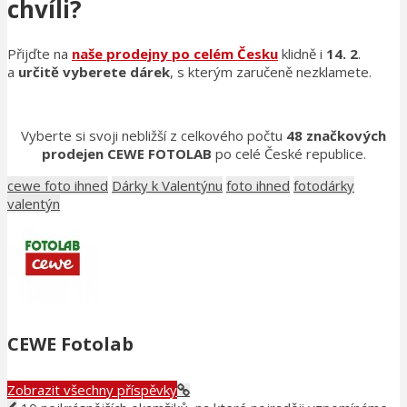
chvíli?
Přijďte na
naše prodejny po celém Česku
klidně i
14. 2
.
a
určitě vyberete dárek
, s kterým zaručeně nezklamete.
Vyberte si svoji nebližší z celkového počtu
48 značkových
prodejen CEWE FOTOLAB
po celé České republice.
cewe foto ihned
Dárky k Valentýnu
foto ihned
fotodárky
valentýn
CEWE Fotolab
Zobrazit všechny příspěvky