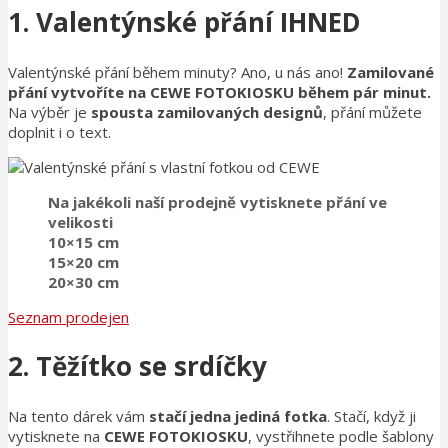
1. Valentýnské přání IHNED
Valentýnské přání během minuty? Ano, u nás ano!
Zamilované
přání vytvoříte na CEWE FOTOKIOSKU během pár minut.
Na výběr je
spousta zamilovaných designů
, přání můžete
doplnit i o text.
Na jakékoli naší prodejně vytisknete přání ve
velikosti
10×15 cm
15×20 cm
20×30 cm
Seznam prodejen
2. Těžítko se srdíčky
Na tento dárek vám
stačí jedna jediná fotka
. Stačí, když ji
vytisknete na
CEWE FOTOKIOSKU
, vystřihnete podle šablony