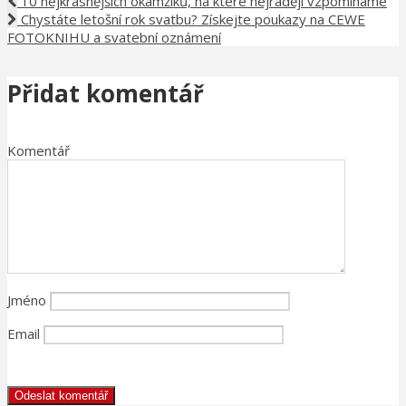
10 nejkrásnějších okamžiků, na které nejraději vzpomínáme
Chystáte letošní rok svatbu? Získejte poukazy na CEWE
FOTOKNIHU a svatební oznámení
Přidat komentář
Komentář
Jméno
Email