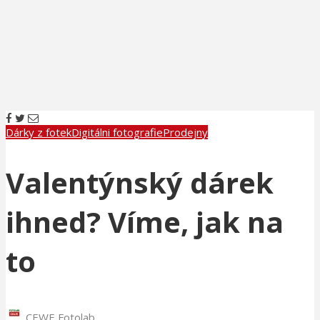
Dárky z fotek
Digitálni fotografie
Prodejny
Valentýnský dárek
ihned? Víme, jak na
to
CEWE Fotolab