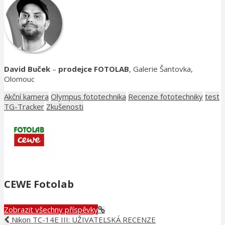
David Buček
–
prodejce FOTOLAB
, Galerie Šantovka,
Olomouc
Akční kamera
Olympus fototechnika
Recenze fototechniky
test
TG-Tracker
Zkušenosti
CEWE Fotolab
Zobrazit všechny příspěvky
Nikon TC-14E III: UŽIVATELSKÁ RECENZE