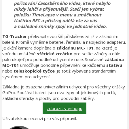
pořizování
časosběrného videa
, které nebylo
nikdy lehčí a příjemnější. Stačí jen vybrat
položku
TimeLapse
v menu a zmáčknout
tlačítko REC a přístroj udělá vše za vás
a
následné snímky spojí ve jednotné video
.
TG-Tracker
překvapil svou šíří příslušenství již v základním
balení. Kromě výměnné baterie, řemínku a nabíjecího adaptéru,
je akční kamera doplněna o
základnu MC-T01
, na které je
vpředu umístěné
sférické zrcátko
pro selfie záběry a dále
pak rukojeť pro pohodlné uchycení v ruce. Současně
základna
MC-T01
umožňuje pohodlné připevnění ke každému
stativu
nebo
teleskopické tyčce
. Je totiž vybavena standartním
systémem pro uchycení.
Základna je osazena univerzálním uchycení pro všechny držáky
GoPro. Součástí balení jsou dva typy objektivových portů,
základní sférický a plochý pro podvodní záběry.
zobrazit v eshopu
Uživatelskou recenzi pro vás připravil: