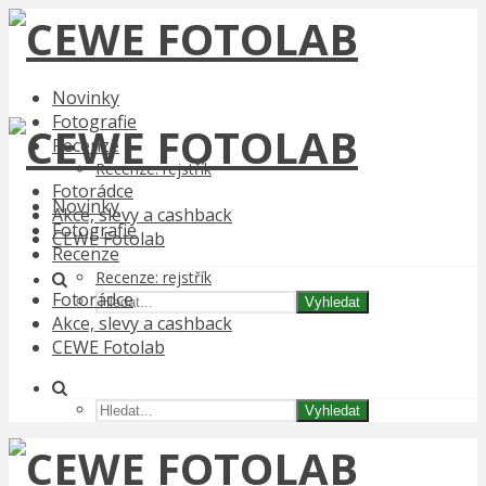
Novinky
Fotografie
Recenze
Recenze: rejstřík
Fotorádce
Novinky
Akce, slevy a cashback
Fotografie
CEWE Fotolab
Recenze
Recenze: rejstřík
Fotorádce
Vyhledat
Akce, slevy a cashback
CEWE Fotolab
Vyhledat