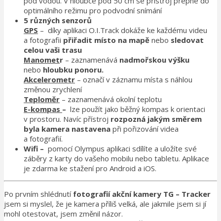
pod vodou. V hloubce pod 50 cm se přístroj přepne do
optimálního režimu pro podvodní snímání
5 různých senzorů
GPS
– díky aplikaci O.I.Track dokáže ke každému videu
a fotografii
přiřadit místo na mapě
nebo
sledovat
celou vaši trasu
Manomet
r
– zaznamenává
nadmořskou výšku
nebo
hloubku ponoru.
Akcelerometr
– označí v záznamu místa s náhlou
změnou zrychlení
Teploměr
– zaznamenává okolní teplotu
E-kompas
–
lze použít jako běžný kompas k orientaci
v prostoru. Navíc přístroj
rozpozná jakým směrem
byla kamera nastavena
při pořizování videa
a fotografií.
Wifi –
pomocí Olympus aplikaci sdílíte a uložíte své
záběry z karty do vašeho mobilu nebo tabletu. Aplikace
je zdarma ke stažení pro Android a iOS.
Po prvním shlédnutí
fotografií akční kamery TG – Tracker
jsem si myslel, že je kamera příliš velká, ale jakmile jsem si jí
mohl otestovat, jsem změnil názor.