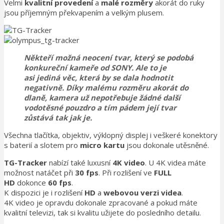
Velmi
kvalitní provedení
a
malé rozměry
akorát do ruky
jsou příjemným překvapením a velkým plusem.
Někteří možná neocení
tvar,
který se podobá
konkureční kameře od SONY. Ale to je
asi jediná věc, která by se dala hodnotit
negativně. Díky
malému rozměru
akorát do
dlaně, kamera už nepotřebuje žádné další
vodotěsné pouzdro
a tím pádem její tvar
zůstává tak jak je.
Všechna tlačítka, objektiv, výklopný displej i veškeré konektory
s baterií a slotem pro
micro kartu
jsou dokonale utěsněné.
TG-Tracker
nabízí také luxusní
4K video
. U 4K videa máte
možnost natáčet při
30 fps
. Při rozlišení ve
FULL
HD
dokonce
60 fps
.
K dispozici je i rozlišení
HD
a
webovou verzi videa
.
4K video je opravdu dokonale zpracované a pokud máte
kvalitní televizi, tak si kvalitu užijete do posledního detailu.