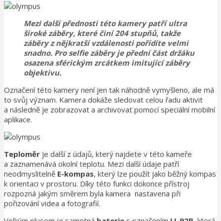
Mezi další přednosti této kamery patří
ultra
široké záběry
, které činí
204 stupňů
, takže
záběry z nějkratší vzdálenosti pořídíte velmi
snadno. Pro
selfie záběry
je přední část držáku
osazena
sférickým zrcátkem
imitující záběry
objektivu.
Označení této kamery není jen tak náhodně vymyšleno, ale má
to svůj význam. Kamera dokáže sledovat celou řadu aktivit
a následně je zobrazovat a archivovat pomocí speciální mobilní
aplikace.
Teploměr
je další z údajů, který najdete v této kameře
a zaznamenává okolní teplotu. Mezi další údaje patří
neodmyslitelně
E-kompas
, který lze použít jako běžný kompas
k orientaci v prostoru. Díky této funkci dokonce přístroj
rozpozná jakým směrem byla kamera nastavena při
pořizování videa a fotografií.
Velkým plusem je samotná
baterie
s označením
LI-92B
, která