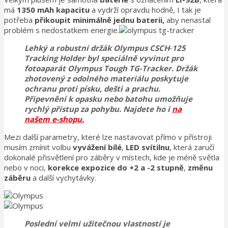
má
1350 mAh kapacitu
a vydrží opravdu hodně, I tak je
potřeba
přikoupit minimálně jednu baterii,
aby nenastal
problém s nedostatkem energie.
Lehký a robustní držák Olympus CSCH‑125
Tracking Holder
byl speciálně vyvinut pro
fotoaparát Olympus Tough TG-Tracker. Držák
zhotovený z odolného materiálu
poskytuje
ochranu proti písku, dešti a prachu
.
Připevnění k opasku nebo batohu umožňuje
rychlý přístup za pohybu. Najdete ho i
na
našem e-shopu.
Mezi další parametry, které lze nastavovat přímo v přístroji
musím zmínit volbu
vyvážení bílé
,
LED svítilnu
, která zaručí
dokonalé přisvětlení pro záběry v místech, kde je méně světla
nebo v noci,
korekce expozice do +2 a -2 stupně
,
změnu
záběru
a další vychytávky.
Poslední velmi užitečnou vlastností je