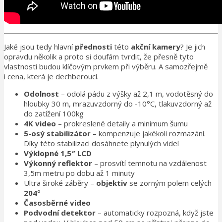
Jaké jsou tedy hlavní
přednosti
této
akční kamery
? Je jich
opravdu několik a proto si doufám tvrdit, že přesně tyto
vlastnosti budou klíčovým prvkem při výběru. A samozřejmě
i cena, která je dechberoucí.
Odolnost
– odolá pádu z výšky až 2,1 m, vodotěsný do
hloubky 30 m, mrazuvzdorný do -10°C, tlakuvzdorný až
do zatížení 100kg
4K video
– prokreslené detaily a minimum šumu
5-osý stabilizátor
– kompenzuje jakékoli rozmazání.
Díky této stabilizaci dosáhnete plynulých videí
Výklopné 1,5″ LCD
Výkonný reflektor
– prosvítí temnotu na vzdálenost
3,5m metru po dobu až 1 minuty
Ultra široké záběry –
objektiv
se zorným polem celých
204°
Časosběrné video
Podvodní detektor
– automaticky rozpozná, když jste