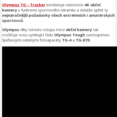
Olympus TG – Tracker
kombinuje vlastnosti
4K akční
kamery
s funkcemi sportovního náramku a dokáže splnit ty
nejnáročnější požadavky všech extrémních i amatérských
sportovců
.
Olympus
díky tomuto vstupu mezi
akční kamery
tak
rozšiřuje svou vynikající řadu
Olympus Tough
zastoupenou
špičkovými odolnými fotoaparáty
TG-4
a
TG-870
.