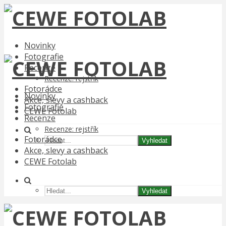
Novinky
Fotografie
Recenze
Recenze: rejstřík
Fotorádce
Novinky
Akce, slevy a cashback
Fotografie
CEWE Fotolab
Recenze
Recenze: rejstřík
Fotorádce
Vyhledat
Akce, slevy a cashback
CEWE Fotolab
Vyhledat