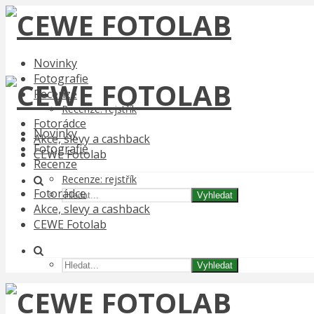
Novinky
Fotografie
Recenze
Recenze: rejstřík
Fotorádce
Novinky
Akce, slevy a cashback
Fotografie
CEWE Fotolab
Recenze
Recenze: rejstřík
Fotorádce
Vyhledat
Akce, slevy a cashback
CEWE Fotolab
Vyhledat