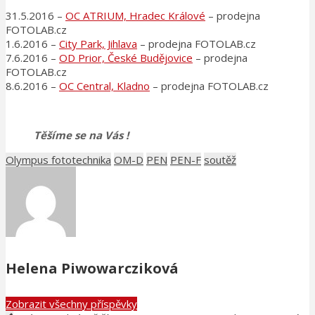
31.5.2016 –
OC ATRIUM, Hradec Králové
– prodejna
FOTOLAB.cz
1.6.2016 –
City Park, Jihlava
– prodejna FOTOLAB.cz
7.6.2016 –
OD Prior, České Budějovice
– prodejna
FOTOLAB.cz
8.6.2016 –
OC Central, Kladno
– prodejna FOTOLAB.cz
Těšíme se na Vás !
Olympus fototechnika
OM-D
PEN
PEN-F
soutěž
Helena Piwowarcziková
Zobrazit všechny příspěvky