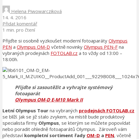
Helena Piwowarcziková
14. 4. 2016
Přidat komentář
1 min. pro čtení
Přijďte si osobně vyzkoušet moderní fotoaparáty
Olympus
PEN
a
Olympus OM-D
včetně novinky
Olympus PEN-F
na
vybraných prodejnách
FOTOLAB.cz
a to vždy od 13:00 –
18:00h.
Přijďte si zasoutěžit a vyhrajte systémový
fotoaparát
Olympus OM-D E-M10 Mark II
Letní Olympus Tour
na vybraných
prodejnách FOTOLAB.cz
se blíží. Jak se již stalo zvykem, na místě bude produktový
specialista firmy
Olympus
, se kterým se můžete popovídat
nebo poradit ohledně fotoaparátů Olympus. Zároveň vám
představí
kompletní sortiment řady
OM-D
a
PEN
, včetně