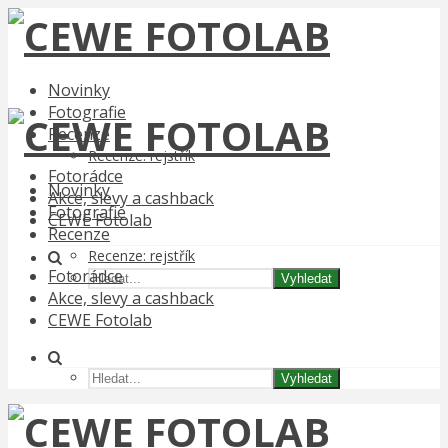
Novinky
Fotografie
Recenze
Recenze: rejstřík
Fotorádce
Novinky
Akce, slevy a cashback
Fotografie
CEWE Fotolab
Recenze
Recenze: rejstřík
Fotorádce
Vyhledat
Akce, slevy a cashback
CEWE Fotolab
Vyhledat