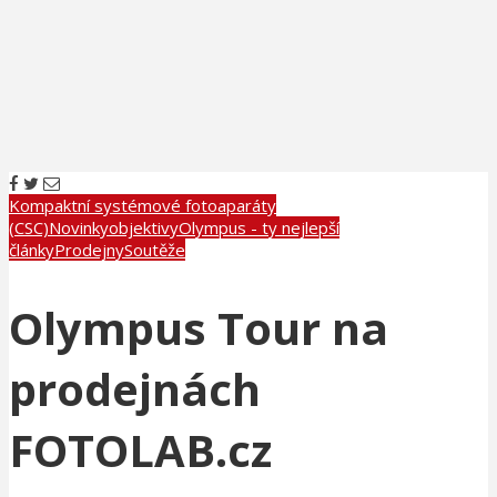
Kompaktní systémové fotoaparáty
(CSC)
Novinky
objektivy
Olympus - ty nejlepší
články
Prodejny
Soutěže
Olympus Tour na
prodejnách
FOTOLAB.cz