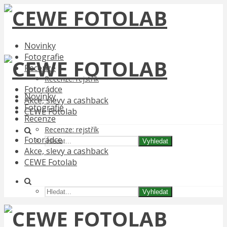
Novinky
Fotografie
Recenze
Recenze: rejstřík
Fotorádce
Novinky
Akce, slevy a cashback
Fotografie
CEWE Fotolab
Recenze
Recenze: rejstřík
Fotorádce
Vyhledat
Akce, slevy a cashback
CEWE Fotolab
Vyhledat