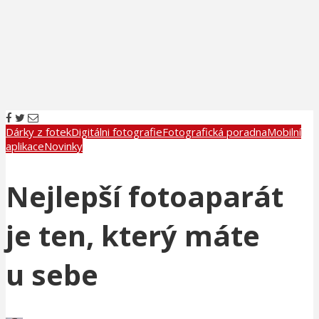
Dárky z fotek
Digitálni fotografie
Fotografická poradna
Mobilní
aplikace
Novinky
Nejlepší fotoaparát
je ten, který máte
u sebe