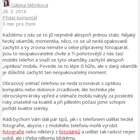
Gábina Městková
28. 3. 2016
Přidat komentář
3 min. pro čtení
Každému z nás se to již nejméně alespoň jednou stalo. Nějaký
hezký okamžik, momentka, něco, co se už nedá opakovaně
zachytit a vy zrovna nemáte u sebe připravený fotoaparát.
Jsou to neopakovatelné chvíle a Ti pohotovější z nás tasí
mobilní telefon a snaží se tyto okamžiky zachytit alespoň
„optikou“ mobilu. Povede se to lépe či hůře, ale v daný okamžik
je důležité zachytit ten neopakovatelný moment.
Obrazový snímač telefonu se nedá srovnávat s optikou
kompaktu nebo dokonce zrcadlovek. Ale technika jde
obrovskými kroky vpřed a snímače mobilu nabyly za poslední
roky znatelně na kvalitě a při pěkném počasí jsme schopni
pořídit kvalitní snímky.
Rádi bychom Vám dali pár tipů, jak i s telefonem udělat hezké
fotografie, abyste i z mobilního telefonu mohli vyrobit
fotografie
nebo některý z
fotodárků
a udělat tak radost nejen
sobě, ale i třeba někomu blízkému.