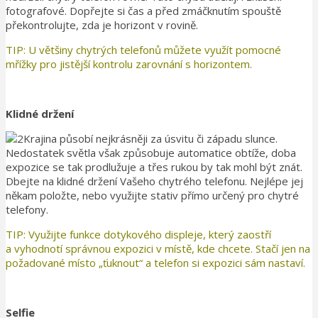
fotografové. Dopřejte si čas a před zmáčknutím spouště
překontrolujte, zda je horizont v rovině.
TIP: U většiny chytrých telefonů můžete využít pomocné
mřížky pro jistější kontrolu zarovnání s horizontem.
Klidné držení
Krajina působí nejkrásněji za úsvitu či západu slunce.
Nedostatek světla však způsobuje automatice obtíže, doba
expozice se tak prodlužuje a třes rukou by tak mohl být znát.
Dbejte na klidné držení Vašeho chytrého telefonu. Nejlépe jej
někam položte, nebo využijte stativ přímo určený pro chytré
telefony.
TIP: Využijte funkce dotykového displeje, který zaostří
a vyhodnotí správnou expozici v místě, kde chcete. Stačí jen na
požadované místo „ťuknout“ a telefon si expozici sám nastaví.
Selfie