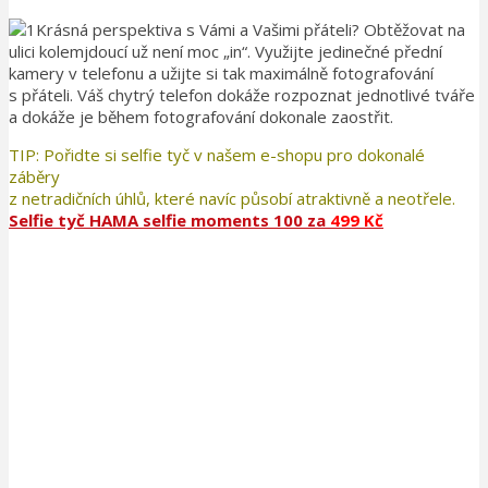
Krásná perspektiva s Vámi a Vašimi přáteli? Obtěžovat na
ulici kolemjdoucí už není moc „in“. Využijte jedinečné přední
kamery v telefonu a užijte si tak maximálně fotografování
s přáteli. Váš chytrý telefon dokáže rozpoznat jednotlivé tváře
a dokáže je během fotografování dokonale zaostřit.
TIP: Pořidte si selfie tyč v našem e-shopu pro dokonalé
záběry
z netradičních úhlů, které navíc působí atraktivně a neotřele.
Selfie tyč HAMA selfie moments 100 za
499 Kč