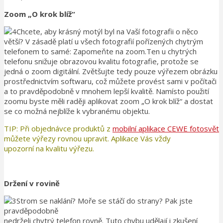
Zoom „O krok blíž“
Chcete, aby krásný motýl byl na Vaší fotografii o něco
větší? V zásadě platí u všech fotografií pořízených chytrým
telefonem to samé: Zapomeňte na zoom.Ten u chytrých
telefonu snižuje obrazovou kvalitu fotografie, protože se
jedná o zoom digitální. Zvětšujte tedy pouze výřezem obrázku
prostřednictvím softwaru, což můžete provést sami v počítači
a to pravděpodobně v mnohem lepší kvalitě. Namísto použití
zoomu byste měli raději aplikovat zoom „O krok blíž“ a dostat
se co možná nejblíže k vybranému objektu.
TIP: Při objednávce produktů z
mobilní aplikace CEWE fotosvět
můžete výřezy rovnou upravit. Aplikace Vás vždy
upozorní na kvalitu výřezu.
Držení v rovině
Strom se naklání? Moře se stáčí do strany? Pak jste
pravděpodobně
nedrželi chytrý telefon rovně. Tuto chybu udělají i zkušení